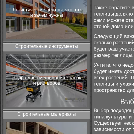
Также обратите 
Логистические центры: что это
теплицы должно 
и зачем нужны
сами можете ста
стеной дома или
Следующий важны
сколько растени
Строительные инструменты
будет ваш участ
размер теплицы.
Учтите, что нед
будет иметь дос
всех растений. 
Ведра для смешивания красок
и растворов
теплицы и ухажи
пространство дл
Выб
Выбор подходящ
Строительные материалы
типа культуры и
Существует неск
зависимости от 