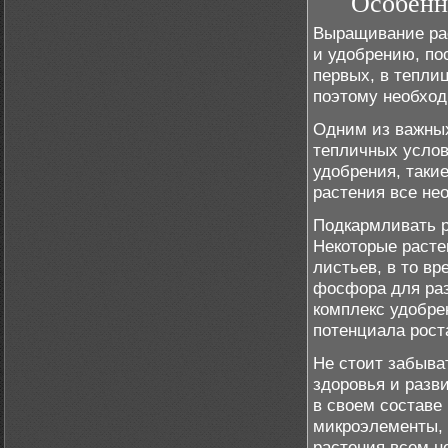
Особенн
Выращивание рас
и удобрению, по
первых, в тепли
поэтому необход
Одним из важных
тепличных услов
удобрения, такие
растения все н
Подкармливать р
Некоторые расте
листьев, в то в
фосфора для раз
комплекс удобре
потенциала рост
Не стоит забыва
здоровья и разв
в своем составе
микроэлементы, т
растения всем н