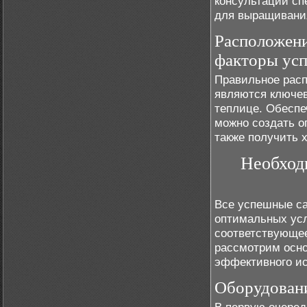
консультации сп
для выращивания
Расположени
факторы усп
Правильное расп
являются ключе
теплице. Обеспеч
можно создать о
также получить 
Необход
Все успешные са
оптимальных усл
соответствующее
рассмотрим осно
эффективного ис
Оборудовани