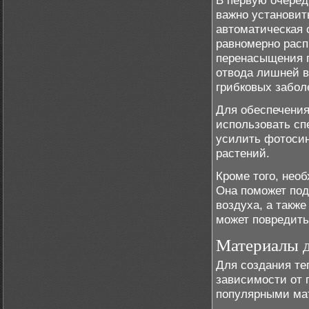
В первую очеред
важно установит
автоматическая 
равномерно расп
перенасыщения п
отвода лишней в
грибковых забол
Для обеспечени
использовать сп
усилить фотосин
растений.
Кроме того, нео
Она поможет под
воздуха, а такж
может повредить
Материалы 
Для создания те
зависимости от 
популярными ма