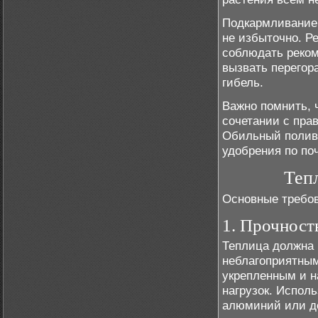
Подкармливание 
не избыточно. Р
соблюдать реком
вызвать перегора
гибель.
Важно помнить, 
сочетании с пра
Обильный полив
удобрения по по
Теп
Основные требов
1. Прочност
Теплица должна 
неблагоприятным
укрепленным и н
нагрузок. Испол
алюминий или д