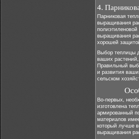
4. Парников
Парниковая тепл
выращивания рас
полиэтиленовой 
выращивания рас
хорошей защитой
Выбор теплицы д
ваших растений,
Правильный выб
и развития ваши
сельском хозяйс
Осо
Во-первых, необ
изготовлена теп
армированный по
материалов имее
который лучше в
выращивания ра