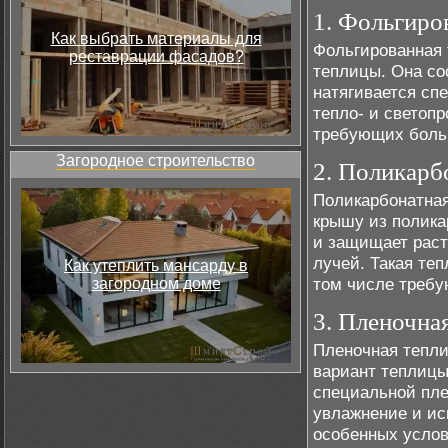
1. Фольгиро
Как выбрать материалы для
Фольгированная 
реставрации фасадов?
теплицы. Она сос
натягивается сп
тепло- и светоп
требующих больш
Загородное строительство
2. Поликарб
Поликарбонатная
крышу из полика
и защищает раст
лучей. Такая те
Как утеплить мансарду в
том числе требу
загородном доме
3. Пленочна
Пленочная тепли
вариант теплицы
специальной пле
увлажнение и ис
особенных услов