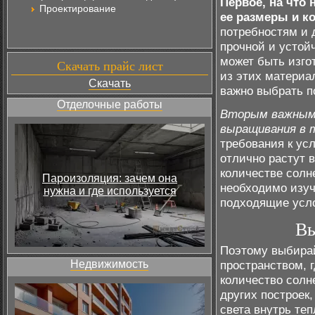
Первое, на что
Проектирование
ее размеры и к
потребностям и 
прочной и устой
может быть изго
Скачать прайс лист
из этих материа
Скачать
важно выбрать п
Отделочные работы
Вторым важным 
выращивания в 
требования к ус
отлично растут 
количестве солн
Пароизоляция: зачем она
необходимо изуч
нужна и где используется
подходящие усло
Вы
Поэтому выбирай
Недвижимость
пространством, 
количество солн
других построек
света внутрь те