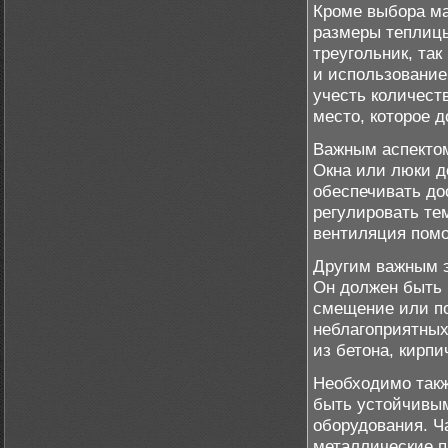
Кроме выбора ма
размеры теплиц
треугольник, та
и использование
учесть количест
место, которое 
Важным аспектом
Окна или люки д
обеспечивать до
регулировать те
вентиляция помо
Другим важным э
Он должен быть 
смещение или по
неблагоприятных
из бетона, кирпи
Необходимо такж
быть устойчивым
оборудования. Ч
металлические п