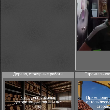
Дерево, столярные работы
Строительное
Как сделать резные
Применение 
декоративные панели для
автопылесос
стен
стройп