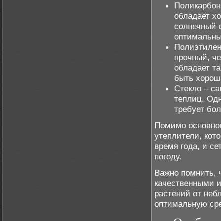
Поликарбон
обладает х
солнечный с
оптимальны
Полиэтилен
прочный, че
обладает та
быть хорош
Стекло – с
теплиц. Од
требует бол
Помимо основног
утеплители, кот
время года, и се
погоду.
Важно помнить, 
качественными и
растений от неб
оптимальную сре