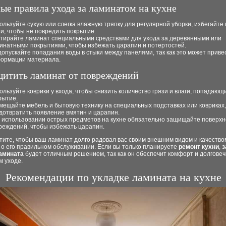
ые правила ухода за ламинатом на кухне
ользуйте сухую или слегка влажную тряпку для регулярной уборки, избегайт
ги, чтобы не повредить покрытие.
тирайте ламинат специальными средствами для ухода за деревянными или
инатными покрытиями, чтобы избежать царапин и потертостей.
допускайте попадания воды в стыки между панелями, так как это может привес
ормации материала.
щитить ламинат от повреждений
ользуйте коврики у входа, чтобы снизить количество грязи и влаги, попадающ
рытие.
мещайте мебель и бытовую технику на специальных подставках или ковриках
дотвратить появление вмятин и царапин.
 использовании острых предметов на кухне обязательно защищайте поверхн
реждений, чтобы избежать царапин.
тите, чтобы ваш ламинат долго радовал вас своим внешним видом и качество
 о его правильном обслуживании. Если вы только планируете
ремонт кухни
,
з
амината
будет отличным решением, так как он обеспечит комфорт и долговеч
м уходе.
Рекомендации по укладке ламината на кухне