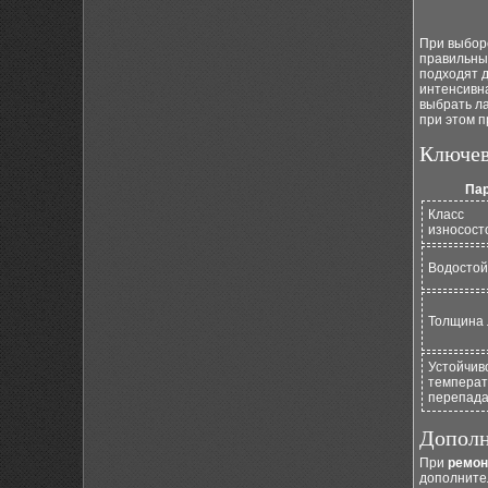
При выборе
правильный
подходят д
интенсивн
выбрать ла
при этом 
Ключев
Па
Класс
износост
Водостой
Толщина 
Устойчиво
темпера
перепад
Дополн
При
ремон
дополните