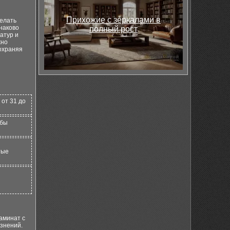
Прихожие с зеркалами в
делать
наково
полный рост
атур и
жно
сохраняя
 от 31 до
обы
тые
аминат с
знений.