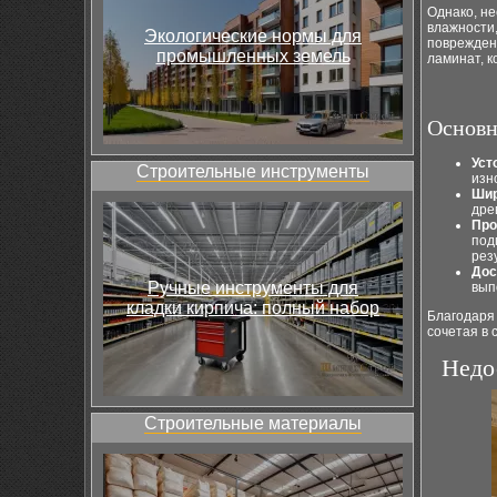
Однако, не
влажности,
Экологические нормы для
повреждени
промышленных земель
ламинат, 
Основн
Уст
Строительные инструменты
изн
Шир
дре
Про
под
рез
Дос
Ручные инструменты для
вып
кладки кирпича: полный набор
Благодаря
сочетая в 
Недо
Строительные материалы