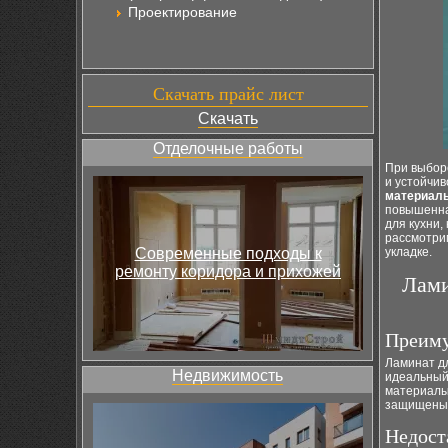
Проектирование
Скачать прайс лист
Скачать
Отделочные работы
При выбо
и устойчив
материал
повышенная
для кухни,
рассмотри
Современные подходы к
укладке.
ремонту коридора и прихожей
Лами
Преиму
Ламинат дл
Недвижимость
идеальный 
материалы
защищены о
Недост