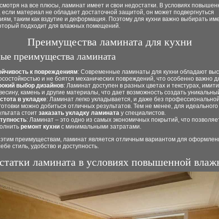
смотря на все плюсы, ламинат имеет и свои недостатки. В условиях повышен
 если материал не обладает достаточной защитой, он может подвергнуться
ям, таким как вздутие и деформация. Поэтому для кухни важно выбирать им
который подходит для влажных помещений.
Преимущества ламината для кухни
ые преимущества ламината
ойчивость к повреждениям
: Современные ламинаты для кухни обладают вы
осостойкостью и не боятся механических повреждений, что особенно важно дл
окий выбор дизайнов
: Ламинат доступен в разных цветах и текстурах, имит
весину, камень и другие материалы, что дает возможность создать уникальны
стота в укладке
: Ламинат легко укладывается, и даже без профессионально
готовки можно добиться отличных результатов. Тем не менее, для идеального
ультата стоит
заказать укладку ламината
у специалистов.
тупность
: Ламинат – это одно из самых экономичных покрытий, что позволяе
олнить
ремонт кухни
с минимальными затратами.
 этим преимуществам, ламинат является отличным вариантом для оформлени
себе стиль, удобство и доступность.
статки ламината в условиях повышенной влаж