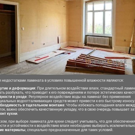
 недостатками ламината в условиях повышенной влажности являются:
утие и деформация
: При длительном воздействии влаги, стандартный лами
ать разбухать, что приводит к его повреждениям и потере эстетических качест
дности в уходе
: Регулярное воздействие воды на ламинат без применения
циальных водоотталкивающих средств может привести к его быстрому износу.
бходимость в тщательном монтаже
: Чтобы избежать попадания влаги межд
ток, важно обеспечить качественную укладку, что в свою очередь повышает з
онт кухни
.
зом, при выборе ламината для кухни следует учитывать, что для обеспечени
сти и устойчивости к воздействию влаги необходимо выбирать исключительн
ие материалы
, специально предназначенные для таких условий.