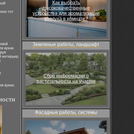
Как выбрать
ной
высококачественные
енно тот
устройства для ароматизации
воздуха в комнате?
сокой
Земляные работы, ландшафт
я кухни.
ируя
й интерьер.
й
т
Сбор информации о
растительности на участке
я кухни,
ности
Фасадные работы, системы