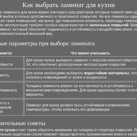
Как выбрать ламинат для кухни
 ламината для кухни важно учитывать ряд факторов, которые помогут вам с
 выбор в пользу долговечного и практичного покрытия. Не все ламинаты оди
ля таких помещений, как кухня, где повышенная влажность, перепады темпер
ая эксплуатация требуют особых характеристик от
напольных покрытий
. Ва
минат, который обеспечит надежность и устойчивость к воздействию влаги, 
привлекательный внешний вид.
ые параметры при выборе ламината
раметр
Что важно учитывать
Для кухни лучше выбирать ламинат с классом износостойкости
ойкости
34, что обеспечит долгосрочную эксплуатацию покрытия.
Для кухни необходимо выбирать
водостойкие материалы
, чт
кость
избежать повреждений от влаги и конденсата.
Толщина ламината влияет на его прочность и устойчивость к
ламината
механическим повреждениям. Для кухни идеальны более толс
варианты.
сть к
Ламинат для кухни должен быть устойчивым к изменениям
турным
температуры, чтобы избежать его деформации.
ам
ительные советы
те кухни
стоит также обратить внимание на толщину и структуру покрытия. Л
льным защитным слоем поможет предотвратить проникновение влаги и загря