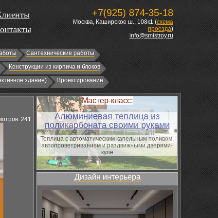
+7(925) 874-35-18
Клиенты
Москва, Каширское ш., 108к1 (
схема
онтакты
проезда
)
info@smistroy.ru
аботы
Сантехнические работы
Конструкции из кирпича и блоков
ктивное здание)
Проектирование
Мастер-класс:
Алюминиевая теплица из
отров: 241
поликарбоната своими руками
Теплица с автоматическим капельным поливом,
автопроветриванием и раздвижными дверями-
купе
Дизайн интерьера