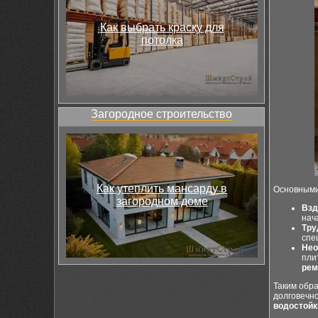
Как выбрать краску для
потолка
Загородное строительство
Как утеплить мансарду в
Основными
загородном доме
Взд
нач
Тру
спе
Нео
пли
рем
Таким обра
долговечно
водостойк