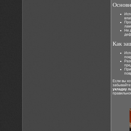
Основн
Исп
вла
Про
лам
Не 
деф
Как за
Исп
пок
Раз
пре
При
пов
Если вы хо
забывайте
укладку л
правильно