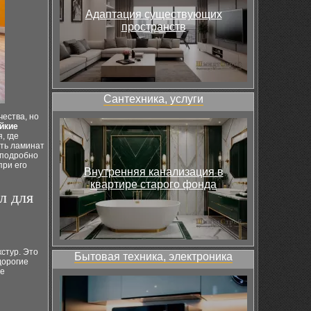
Адаптация существующих
пространств
Сантехника, услуги
чества, но
йкие
, где
ать ламинат
ы подробно
при его
Внутренняя канализация в
квартире старого фонда
л для
стур. Это
Бытовая техника, электроника
дорогие
ые