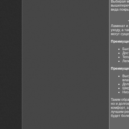
Выбирая ма
вышепереч
вида покры
Ламинат и 
уходу, а т
могут суще
Преимуще
Быс
Дос
Теп
Легк
Преимущес
Выс
вла
Дол
Шир
Низ
Таким обра
но и долго
комфорт, а
лучшим реш
будет бол