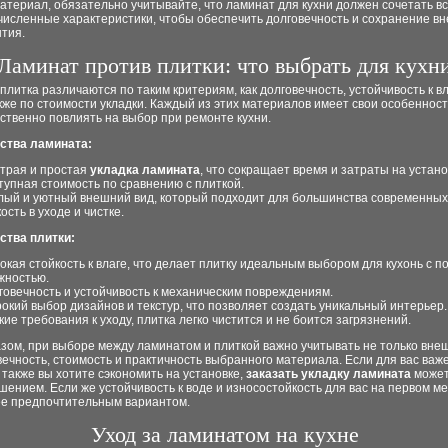
териал, обязательно учитывайте, что ламинат для кухни должен сочетать в
исленные характеристики, чтобы обеспечить долговечность и сохранение в
тия.
Ламинат против плитки: что выбрать для кухн
плитка различаются по таким критериям, как долговечность, устойчивость к вл
акже по стоимости укладки. Каждый из этих материалов имеет свои особеннос
ственно повлиять на выбор при ремонте кухни.
ства ламината:
трая и простая
укладка ламината
, что сокращает время и затраты на устано
тупная стоимость по сравнению с плиткой.
лый и уютный внешний вид, который подходит для большинства современных 
ость в уходе и чистке.
тва плитки:
окая стойкость к влаге, что делает плитку идеальным выбором для кухонь с 
жностью.
говечность и устойчивость к механическим повреждениям.
окий выбор дизайнов и текстур, что позволяет создать уникальный интерьер.
кие требования к уходу, плитка легко чистится и не боится загрязнений.
зом, при выборе между ламинатом и плиткой важно учитывать не только вне
вечность, стоимость и практичность выбранного материала. Если для вас важе
 также вы хотите сэкономить на установке,
заказать укладку ламината
может
ением. Если же устойчивость к воде и износостойкость для вас на первом ме
ее предпочтительным вариантом.
Уход за ламинатом на кухне