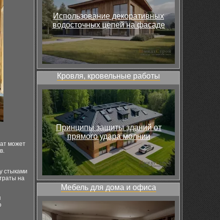
Использование декоративных
водосточных цепей на фасаде
Кровля, кровельные работы
Принципы защиты зданий от
прямого удара молнии
нат может
в.
у стыками
атраты на
Мебель для дома и офиса
я
о