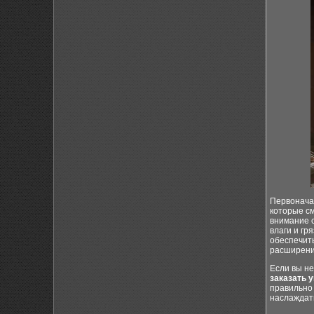
Первонача
которые с
внимание с
влаги и гр
обеспечит
расширени
Если вы не
заказать 
правильно 
наслаждат