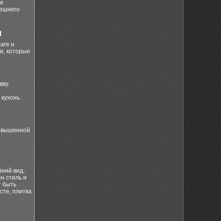
се
нешнего
и
аге и
ти, которые
вку.
кухонь.
повышенной
шний вид,
н стиль и
 быть
сте, плитка