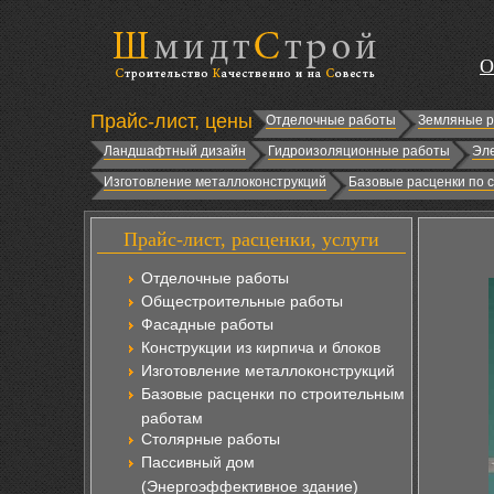
О
Прайс-лист, цены
Отделочные работы
Земляные 
Ландшафтный дизайн
Гидроизоляционные работы
Эл
Изготовление металлоконструкций
Базовые расценки по 
Прайс-лист, расценки, услуги
Отделочные работы
Общестроительные работы
Фасадные работы
Конструкции из кирпича и блоков
Изготовление металлоконструкций
Базовые расценки по строительным
работам
Столярные работы
Пассивный дом
(Энергоэффективное здание)