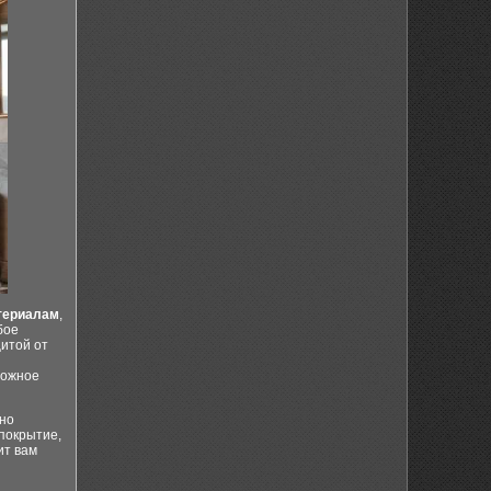
териалам
,
бое
щитой от
можное
жно
покрытие,
ит вам