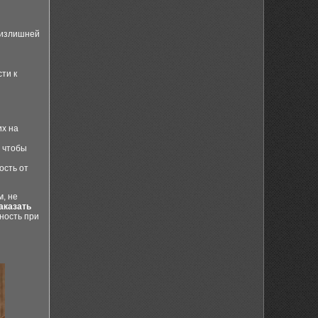
е излишней
ти к
их на
, чтобы
ость от
м, не
аказать
ность при