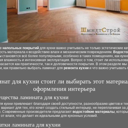
ре
напольных покрытий
для кухни важно учитывать не только эстетические ка
ость материала к воздействию влаги и механическим повреждениям.
Водосто
ы
становятся всё более популярными, особенно в таких помещениях, как кухня
 влажность и интенсивная эксплуатация. Вопрос о том, стоит ли использов
 касается как практичности, так и долговечности покрытия. В этом разделе м
м, как правильно выбрать ламинат для
ремонта кухни
и что важно учитывать 
нат для кухни стоит ли выбирать этот материа
оформления интерьера
щества ламината для кухни
я кухни привлекает благодаря своей доступности, разнообразию цветов и тек
вариант для тех, кто хочет создать стильный интерьер, не переплачивая за 
. Современные производители предлагают
водостойкие материалы
, котор
т влаги, что делает их идеальными для кухонных условий.
атки ламината для кухни