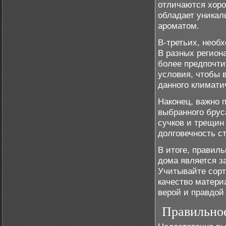
отличаются хоро
обладает уника
ароматом.
В-третьих, необ
В разных регион
более предпочти
условия, чтобы 
данного климатич
Наконец, важно 
выбранного брус
сучков и трещин
долговечность с
В итоге, правил
дома является за
Учитывайте сорт
качество матери
верой и правдой
Правильное