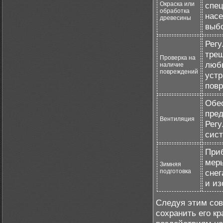
Окраска или
спец
обработка
насе
древесины
выбо
Регу
трещ
Проверка на
люб
наличие
повреждений
устр
пов
Обе
пред
Вентиляция
Регу
сист
Приб
меры
Зимняя
подготовка
снег
и из
Следуя этим сов
сохранить его к