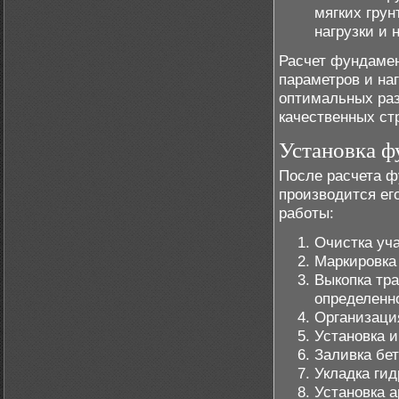
мягких грун
нагрузки и 
Расчет фундамен
параметров и на
оптимальных раз
качественных ст
Установка ф
После расчета ф
производится ег
работы:
Очистка уча
Маркировка 
Выкопка тр
определенн
Организаци
Установка и
Заливка бе
Укладка ги
Установка 