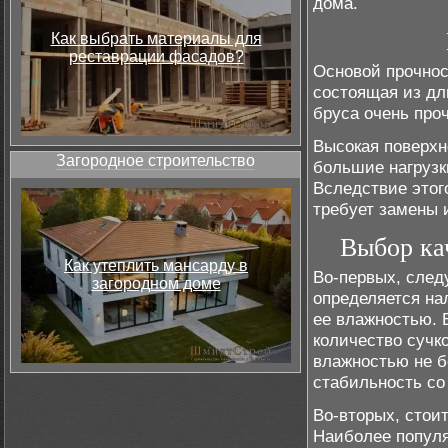
дома.
Как выбрать материалы для
реставрации фасадов?
Основой прочнос
состоящая из дл
бруса очень про
Bысокая поверхн
Загородное строительство
большие нагрузки
Вследствие этог
требует замены 
Выбор ка
Как утеплить мансарду в
Во-первых, след
загородном доме
определяется на
ее влажностью. 
количество сучк
влажностью не б
стабильность со
Во-вторых, стоит
Наиболее популя