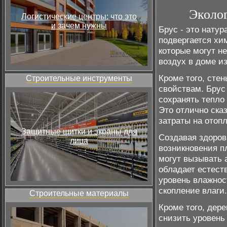
Эколо
Логистические центры: что это
и зачем нужны
Брус - это нату
подвергается хи
которые могут н
воздух в доме и
Кроме того, сте
Строительные инструменты
свойствам. Брус
сохранять тепло
Это отлично ска
затраты на отоп
Защитные щитки и экраны для
Создавая здоров
лица
возникновения п
могут вызывать 
обладает естест
уровень влажнос
скопление влаги.
Строительные материалы
Кроме того, дер
снизить уровень