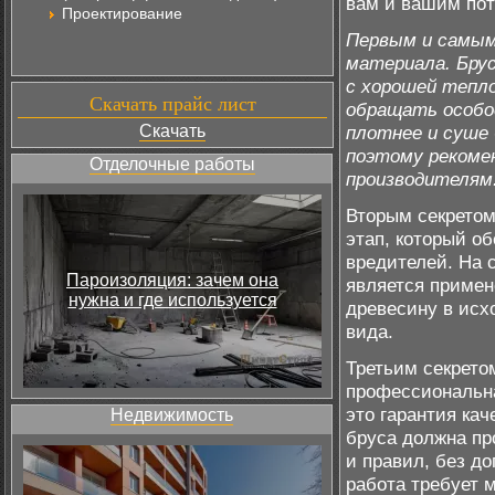
вам и вашим по
Проектирование
Первым и самым
материала. Брус
с хорошей тепло
Скачать прайс лист
обращать особо
Скачать
плотнее и суше 
поэтому рекоме
Отделочные работы
производителям
Вторым секретом
этап, который об
вредителей. На
Пароизоляция: зачем она
является примен
нужна и где используется
древесину в исх
вида.
Третьим секрето
профессиональна
это гарантия кач
Недвижимость
бруса должна пр
и правил, без д
работа требует 