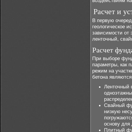
воздействиям на
Расчет и ус
В первую очеред
геологическое и
зависимости от 
ленточный, свай
Расчет фунд
При выборе фунд
параметры, как 
режим на участ
бетона являются
Ленточный 
одноэтажны
распределен
Свайный фун
низкую несу
погружаютс
основу для 
Плитный фу