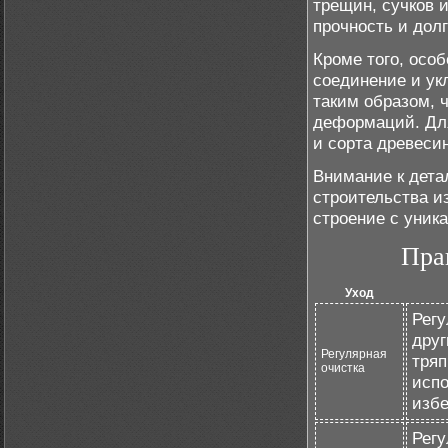
трещин, сучков и
прочность и долг
Кроме того, осо
соединение и ук
таким образом, 
деформаций. Дл
и сорта древеси
Внимание к дета
строительства и
строение с уник
Пра
Уход
Регу
друг
Регулярная
тряп
очистка
испо
избе
Регу