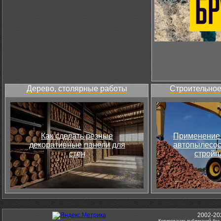
Дерево, столярные работы
Строительное
Как сделать резные
Применение 
декоративные панели для
автопылесос
стен
стройп
2002-20