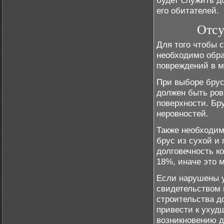
будет служить д
его обитателей.
Отсу
Для того чтобы 
необходимо обра
повреждений в м
При выборе брус
должен быть ров
поверхности. Бр
неровностей.
Также необходим
брус из сухой и 
долговечность к
18%, иначе это 
Если нарушены у
свидетельством 
строительства д
привести к ухуд
возникновению д