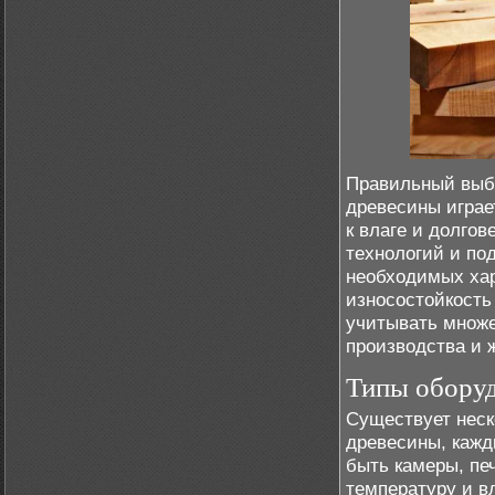
Правильный выбо
древесины играе
к влаге и долго
технологий и по
необходимых хар
износостойкость
учитывать множе
производства и 
Типы оборуд
Существует неск
древесины, кажд
быть камеры, пе
температуру и в