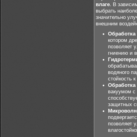
влаге
. В зависи
выбрать наиболе
значительно улу
внешним воздейс
Обработка 
котором дре
позволяет у
гниению и 
Гидротерм
обрабатыва
водяного па
стойкость 
Обработка
вакуумом с
способству
защитных с
Микроволн
подвергает
позволяет 
влагостойко