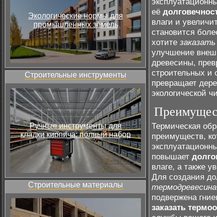
эксплуатационны
её
долговечнос
Экологические нормы для
влаги и увеличит
промышленных земель
становится боле
хотите
заказать
улучшение внешн
древесины, прев
строительных и о
Строительные инструменты
превращает дер
экологической ч
Преимущест
Термическая обр
Ручные инструменты для
кладки кирпича: полный набор
преимуществ, к
эксплуатационны
повышает
долго
влаге, а также у
Для создания до
Строительные материалы
термодревесина
подвержена гние
заказать термо