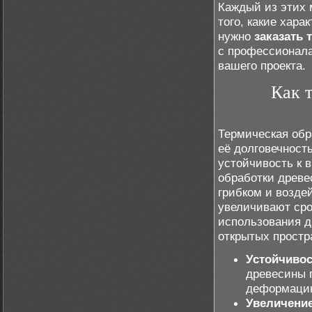
Каждый из этих 
того, какие хар
нужно
заказать 
с профессионал
вашего проекта.
Как 
Термическая обр
её долговечност
устойчивость к 
обработки древе
грибком и возде
увеличивают сро
использования д
открытых простр
Устойчивос
древесины 
деформацию
Увеличение