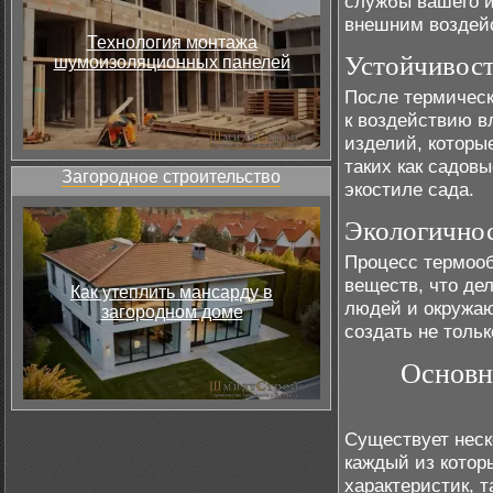
службы вашего и
внешним воздей
Технология монтажа
Устойчивост
шумоизоляционных панелей
После термическ
к воздействию в
изделий, которы
таких как садов
Загородное строительство
экостиле сада.
Экологичнос
Процесс термооб
веществ, что де
Как утеплить мансарду в
людей и окружаю
загородном доме
создать не тольк
Основн
Существует неск
каждый из котор
характеристик, т