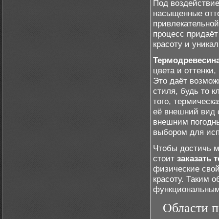
Под воздействие
насыщенные отте
привлекательной
процесс придаёт
красоту и уникал
Термодревесин
цвета и оттенки,
Это даёт возмож
стиля, будь то 
того, термическ
её внешний вид 
внешним погодны
выбором для исп
Чтобы достичь м
стоит
заказать 
физические свой
красоту. Таким 
функциональным,
Области п