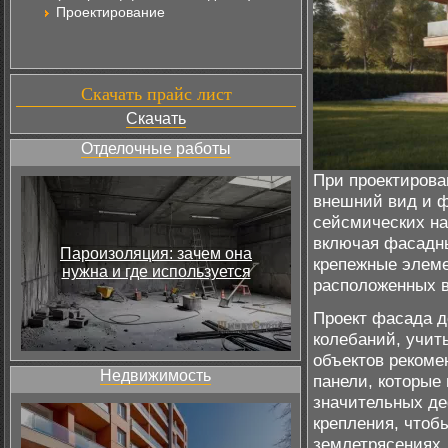
Проектирование
Скачать прайс лист
Скачать
Отделочные работы
При проектирова
внешний вид и ф
сейсмических на
включая фасадны
Пароизоляция: зачем она
крепежные элеме
нужна и где используется
расположенных в
Проект фасада д
колебаний, учит
объектов рекоме
Недвижимость
панели, которые 
значительных де
крепления, чтоб
землетрясениях.