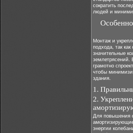
сократить после
людей и миними
Особенно
Монтаж и укрепл
подхода, так ка
значительные ко
землетрясений. 
грамотно спроек
чтобы минимизир
здания.
1. Правильн
2. Укреплен
амортизиру
Для повышения 
амортизирующие 
энергии колебан