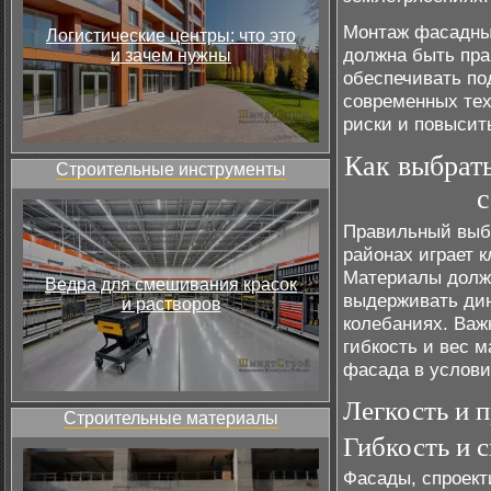
Монтаж фасадных
Логистические центры: что это
должна быть пра
и зачем нужны
обеспечивать по
современных тех
риски и повысит
Как выбрат
Строительные инструменты
с
Правильный выб
районах играет 
Материалы должн
Ведра для смешивания красок
выдерживать дин
и растворов
колебаниях. Важн
гибкость и вес 
фасада в услови
Легкость и 
Строительные материалы
Гибкость и 
Фасады, спроект