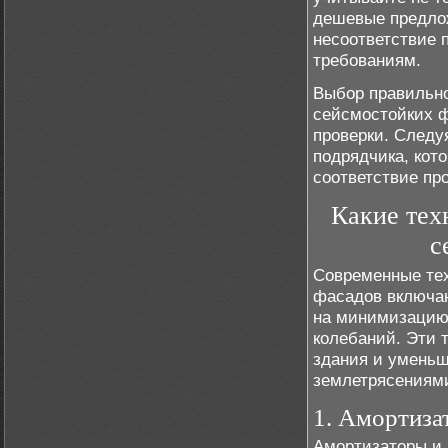
дешевые предлож
несоответствие
требованиям.
Выбор правильно
сейсмостойких ф
проверки. Следу
подрядчика, кот
соответствие пр
Какие тех
с
Современные те
фасадов включаю
на минимизацию
колебаний. Эти 
здания и уменьш
землетрясениям
1. Амортиза
Амортизаторы и 