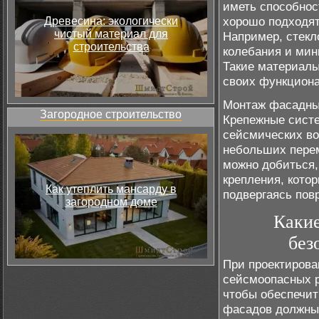
иметь способнос
хорошо подходят
Древесина: экологически
чистый материал для
Например, стекл
строительства
колебания и мин
Такие материалы
своих функциона
Монтаж фасадных
Загородное строительство
Крепежные сист
сейсмических во
небольших пере
можно добиться,
крепления, кото
Как утеплить мансарду в
подвергаясь пов
загородном доме
Какие
без
При проектирова
сейсмоопасных р
чтобы обеспечит
фасадов должны 