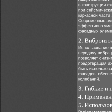
в конструкции ф
при сейсмически
каркасной части
Современные амо
эффективно уме
фасадных элемен
2. Виброиз
Использование 
передачу вибрац
позволяет снизи
предотвращая их
быть использова
фасадов, обеспе
колебаний.
3. Гибкие и
4. Применен
5. Использо