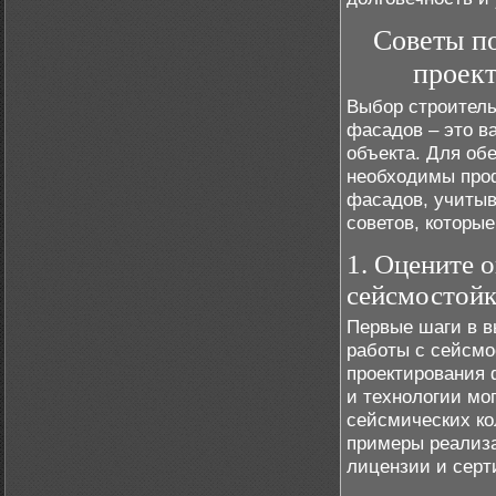
Советы п
проек
Выбор строитель
фасадов – это в
объекта. Для об
необходимы проф
фасадов, учитыв
советов, которы
1. Оцените 
сейсмостойк
Первые шаги в в
работы с сейсмо
проектирования 
и технологии мо
сейсмических ко
примеры реализа
лицензии и серт