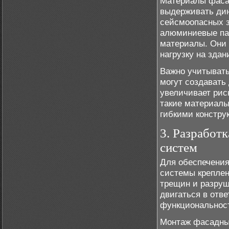
Материалы фасад
выдерживать дин
сейсмоопасных з
алюминиевые пан
материалы. Они 
нагрузку на здан
Важно учитывать
могут создавать
увеличивает рис
такие материалы
гибкими констр
3. Разработ
систем
Для обеспечения
системы креплен
трещин и разруш
двигаться в отв
функциональност
Монтаж фасадных