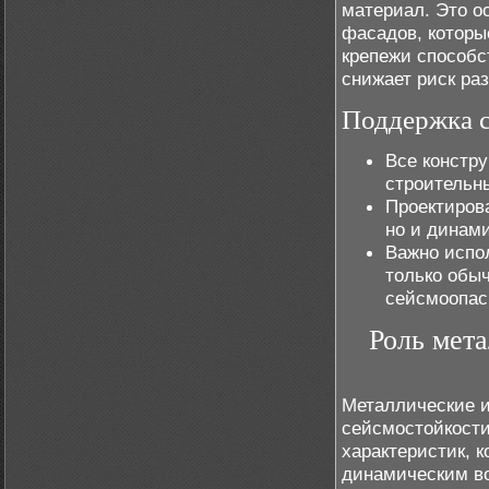
материал. Это о
фасадов, которы
крепежи способс
снижает риск ра
Поддержка с
Все констр
строительн
Проектиров
но и динам
Важно испо
только обыч
сейсмоопас
Роль мета
Металлические и
сейсмостойкост
характеристик, 
динамическим во