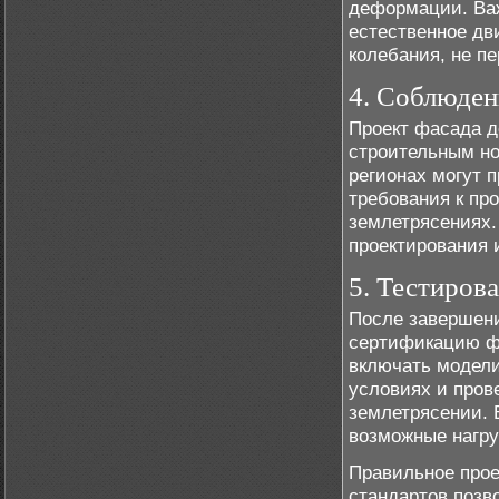
деформации. Важ
естественное дв
колебания, не п
4. Соблюден
Проект фасада 
строительным но
регионах могут 
требования к пр
землетрясениях.
проектирования 
5. Тестиров
После завершени
сертификацию фа
включать модели
условиях и пров
землетрясении. 
возможные нагру
Правильное прое
стандартов позво