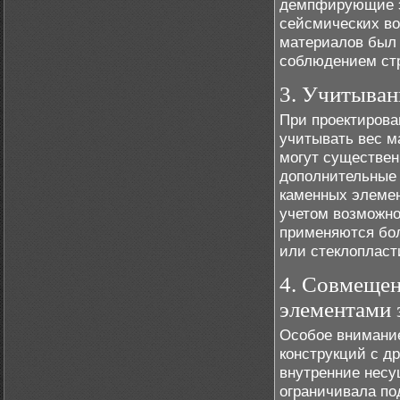
демпфирующие э
сейсмических во
материалов был 
соблюдением стр
3. Учитыван
При проектирова
учитывать вес м
могут существен
дополнительные 
каменных элемен
учетом возможно
применяются бол
или стеклопласт
4. Совмещен
элементами 
Особое внимани
конструкций с д
внутренние несу
ограничивала под