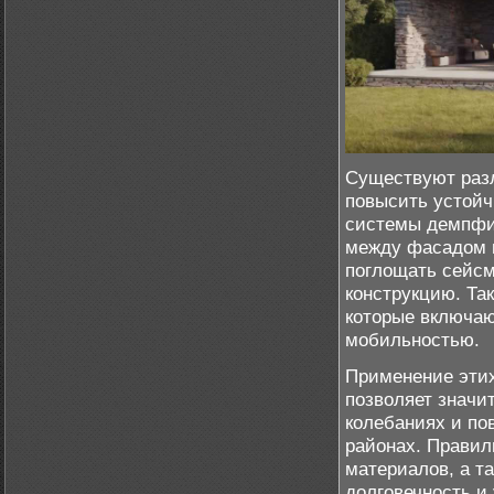
Существуют разл
повысить устойч
системы демпфи
между фасадом 
поглощать сейсм
конструкцию. Та
которые включаю
мобильностью.
Применение этих
позволяет значи
колебаниях и по
районах. Правил
материалов, а т
долговечность и