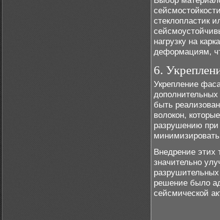
Выбор материало
сейсмостойкости
стеклопластик и
сейсмоустойчивы
нагрузку на карк
деформациям, чт
6. Укреплен
Укрепление фас
дополнительных 
быть реализован
волокон, которы
разрушению при 
минимизировать 
Внедрение этих 
значительно улу
разрушительных 
решение было ад
сейсмической ак