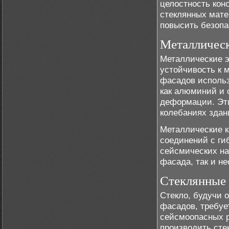
целостность кон
стеклянных мате
повысить безопа
Металлическ
Металлические 
устойчивость к 
фасадов использ
как алюминий и 
деформации. Эт
колебаниях здан
Металлические к
соединений с ги
сейсмических на
фасада, так и н
Стеклянные 
Стекло, будучи 
фасадов, требуе
сейсмоопасных р
производить сте