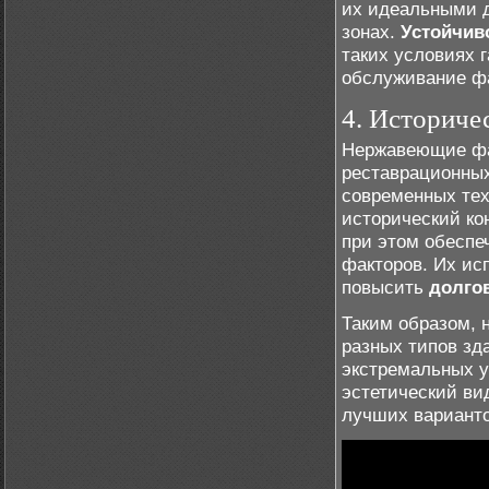
их идеальными д
зонах.
Устойчив
таких условиях 
обслуживание ф
4. Историче
Нержавеющие фа
реставрационных
современных тех
исторический кон
при этом обеспе
факторов. Их ис
повысить
долго
Таким образом,
разных типов зд
экстремальных у
эстетический ви
лучших варианто