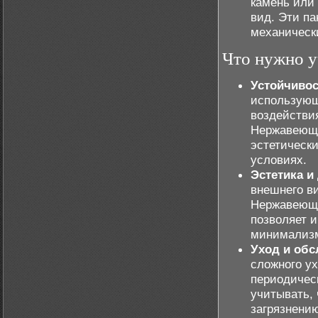
камень или
вид. Эти п
механическ
Что нужно у
Устойчивос
использующ
воздействи
Нержавеюща
эстетическ
условиях.
Эстетика и
внешнего ви
Нержавеюща
позволяет и
минимализм
Уход и об
сложного у
периодическ
учитывать,
загрязнению