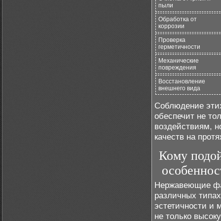
пыли
Обработка от
коррозии
Проверка
герметичности
Механические
повреждения
Восстановление
внешнего вида
Соблюдение эти
обеспечит не то
воздействиям, н
качеств на прот
Кому подо
особеннос
Нержавеющие фа
различных типах
эстетичности и
не только высок