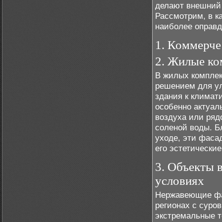
делают внешний 
Рассмотрим, в к
наиболее оправд
1. Коммерче
2. Жилые к
В жилых компле
решением для у
здания к климат
особенно актуал
воздуха или ряд
соленой воды. Бл
уходе, эти фаса
его эстетические
3. Объекты 
условиях
Нержавеющие фа
регионах с сур
экстремальные т