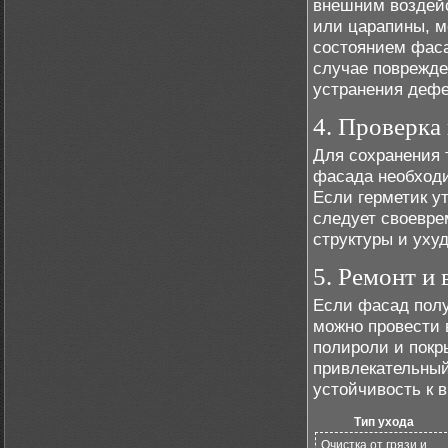
внешним воздейс
или царапины, м
состоянием фаса
случае поврежде
устранения дефе
4. Проверка
Для сохранения
фасада необходи
Если герметик у
следует своевре
структуры и уху
5. Ремонт и
Если фасад полу
можно провести 
полироли и покр
привлекательный
устойчивость к 
Тип ухода
Очистка от грязи и