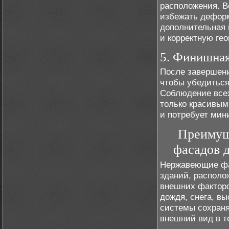
расположения. В
избежать дефор
дополнительная 
и корректную ге
5. Финишная
После завершени
чтобы убедиться
Соблюдение всех
только красивым
и потребует мин
Преимущ
фасадов 
Нержавеющие фа
зданий, располо
внешних факторо
дождя, снега, в
системы сохран
внешний вид в т