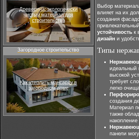
Выбор материал
Древесина: экологически
влияет на их до
чистый материал для
создания фасадо
строительства
привлекательный
устойчивость
к 
дизайн
и удобст
Типы нержа
Загородное строительство
Нержавеюща
идеальный 
высокой ус
требует сло
Как утеплить мансарду в
легко очища
загородном доме
Перфориро
создания д
Материал п
также обла
накопление 
Нержавеющи
панели мог