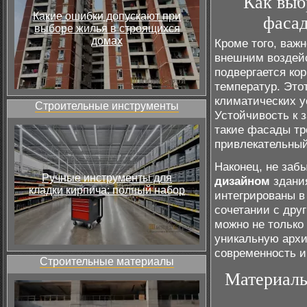
Как выб
Какие ошибки допускают при
фасад
выборе жилья в строящихся
домах
Кроме того, важ
внешним воздейс
подвергается ко
температур. Это
климатических у
Строительные инструменты
Устойчивость к 
такие фасады тр
привлекательный
Наконец, не заб
Ручные инструменты для
дизайном
здани
кладки кирпича: полный набор
интегрированы в 
сочетании с дру
можно не только
уникальную арх
современность и
Строительные материалы
Материалы