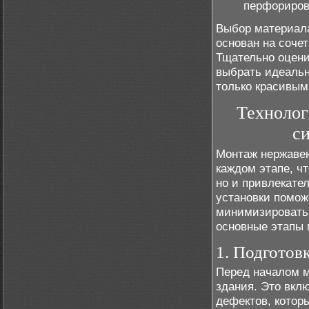
перфориров
Выбор материал
основан на соче
Тщательно оцени
выбрать идеальн
только красивым
Техноло
с
Монтаж нержаве
каждом этапе, ч
но и привлекате
установки помож
минимизировать
основные этапы 
1. Подготов
Перед началом м
здания. Это вкл
дефектов, котор