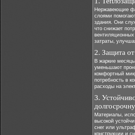
1. Теплозащ
Нержавеющие фа
слоями помогаю
здания. Они слу
что снижает пот
вентиляционных 
затраты, улучша
2. Защита от
В жаркие месяц
уменьшают прони
комфортный микр
потребность в к
расходы на элек
3. Устойчив
долгосрочн
Материалы, исп
высокой устойчи
снег или ультра
конструкции и с