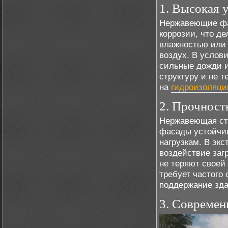
1. Высокая 
Нержавеющие фа
коррозии, что д
влажностью или 
воздух. В услов
сильные дожди и
структуру и не т
на
гидроизоляц
2. Прочност
Нержавеющая ста
фасады устойчи
нагрузкам. В эк
воздействие за
не теряют своей
требует частого
поддержание зда
3. Современ