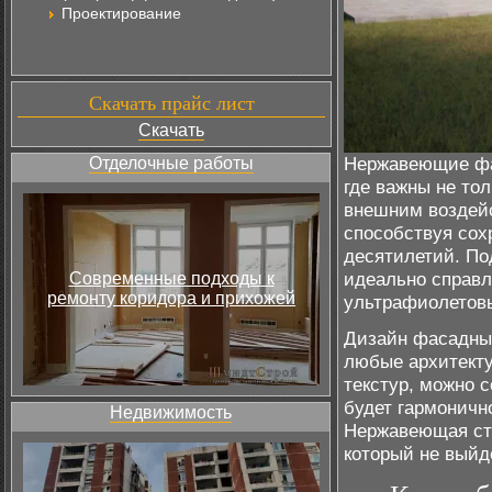
Проектирование
Скачать прайс лист
Скачать
Нержавеющие фа
Отделочные работы
где важны не то
внешним воздейс
способствуя сох
десятилетий. По
идеально справл
Современные подходы к
ремонту коридора и прихожей
ультрафиолетовы
Дизайн фасадных
любые архитекту
текстур, можно 
будет гармоничн
Недвижимость
Нержавеющая ст
который не выйд