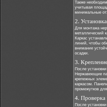
Также необходим
учитывая площад
минимальные отх
2. Установк
Для монтажа не
металлический к
Каркас устанавл
линий, чтобы об
внимание устойчи
осадки.
3. Креплени
После установки
Нержавеющие па
крепежных элеме
каркасом. Панел
промежутков для
4. Проверка
После установки