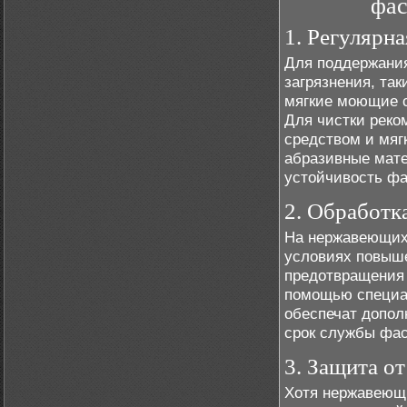
фас
1. Регулярна
Для поддержания
загрязнения, так
мягкие моющие с
Для чистки реко
средством и мяг
абразивные мат
устойчивость фа
2. Обработк
На нержавеющих 
условиях повыше
предотвращения 
помощью специа
обеспечат допол
срок службы фас
3. Защита о
Хотя нержавеющ