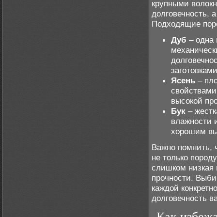
крупными волокн
долговечность, 
Подходящие пор
Дуб
– одна 
механическ
долговечно
заготовками
Ясень
– пл
свойствами
высокой про
Бук
– жестк
влажности и
хорошим вы
Важно помнить, 
не только пород
слишком низкая 
прочности. Выби
каждой конкретн
долговечность в
Как избежа