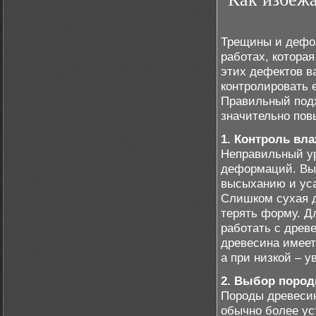
Трещины и дефор
работах, котора
этих дефектов в
контролировать 
Правильный подх
значительно пов
1. Контроль вл
Неправильный ур
деформаций. Выс
высыханию и уса
Слишком сухая д
терять форму. 
работать с древ
древесина имеет
а при низкой – у
2. Выбор поро
Породы древесин
обычно более ус