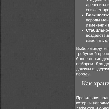
древесина и
снижает про
Влажность
породы мен
изменении 
Стабильно
воздействия
изменять ф
Выбор между мяг
требуемой прочн
более легкие де
выбором. Для до
должны выдержив
породы.
Как храни
Правильная подг
который напряму
дефектов и обес