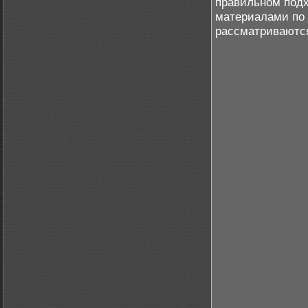
правильном подх
материалами по [
рассматриваются