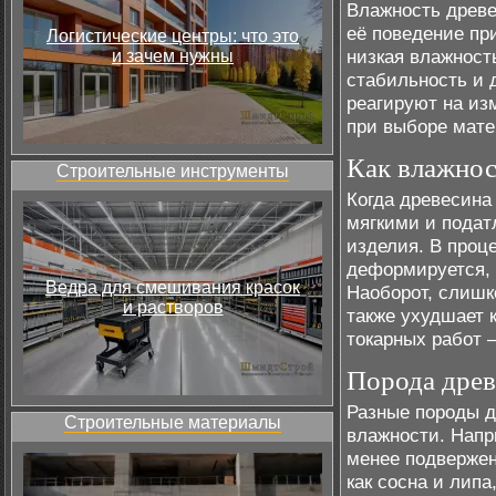
Влажность древ
её поведение пр
Логистические центры: что это
низкая влажност
и зачем нужны
стабильность и 
реагируют на из
при выборе мате
Как влажнос
Строительные инструменты
Когда древесина
мягкими и подат
изделия. В проц
деформируется, 
Ведра для смешивания красок
Наоборот, слишк
и растворов
также ухудшает 
токарных работ 
Порода древ
Разные породы д
Строительные материалы
влажности. Напр
менее подвержен
как сосна и лип