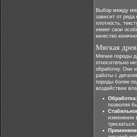
Выбор между мяг
зависит от ряда
плотность, текс
имеет свои особ
качество конечно
Мягкая древ
Мягкие породы д
относительно низ
обработку. Они 
работы с деталям
породы более п
воздействии вла
Обработка
позволяя б
Стабильно
изменении 
трескаться.
Применени
деталей ме