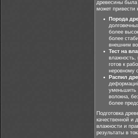
древесины была 
может привести 
Порода др
долговечны
более высок
более стаб
внешним во
Тест на вл
влажность, 
готов к раб
неровному 
Распил др
деформаций
уменьшить 
волокна, бе
более пред
Подготовка древе
качественной и 
влажности и пра
результаты в то