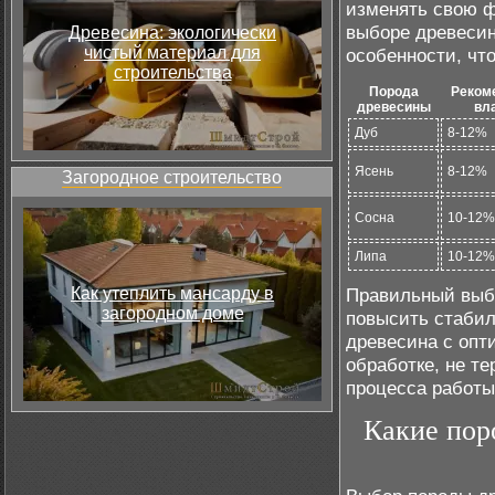
изменять свою ф
выборе древесин
Древесина: экологически
чистый материал для
особенности, чт
строительства
Порода
Реком
древесины
вл
Дуб
8-12%
Ясень
8-12%
Загородное строительство
Сосна
10-12%
Липа
10-12%
Как утеплить мансарду в
Правильный выбо
загородном доме
повысить стабил
древесина с опт
обработке, не т
процесса работы
Какие пор