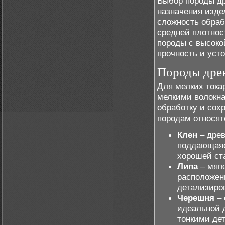
Выбор породы др
назначения изде
сложность обраб
средней плотнос
породы с высоко
прочность и уст
Породы древ
Для мелких тока
мелкими волокна
обработку и сох
породам относят
Клен
– древ
поддающаяс
хорошей ст
Липа
– мягк
расположен
детализиро
Черешня
– 
идеальной 
тонкими де