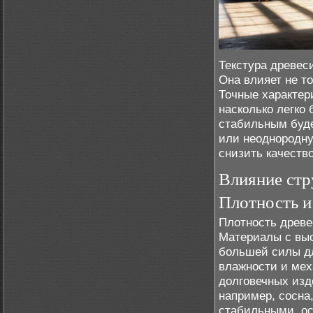
Текстура древес
Она влияет не то
Точные характер
насколько легко 
стабильным буде
или неоднородну
снизить качество
Влияние стр
Плотность и
Плотность древе
Материалы с выс
большей силы дл
влажности и мех
долговечных изд
например, сосна
стабильными, ос