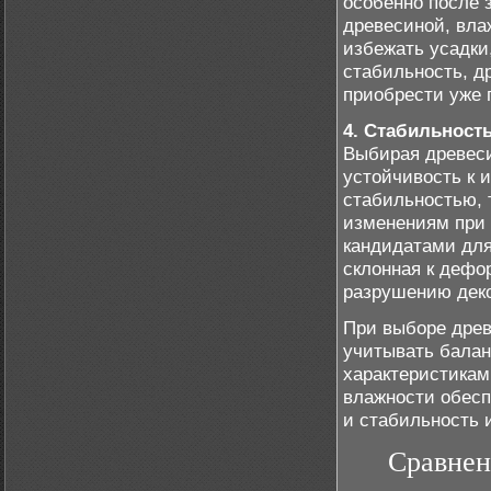
особенно после 
древесиной, вла
избежать усадки
стабильность, д
приобрести уже 
4. Стабильност
Выбирая древеси
устойчивость к 
стабильностью, 
изменениям при 
кандидатами для
склонная к дефо
разрушению деко
При выборе дре
учитывать балан
характеристикам
влажности обесп
и стабильность 
Сравнен