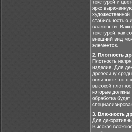
текстурой и цве
ярко выраженную
художественной 
стабильностью 
влажности. Важн
текстурой, как с
внешний вид мож
элементов.
2. Плотность д
Плотность напря
изделия. Для де
древесину средн
полировке, но п
высокой плотнос
которые должны 
обработка будет
специализирова
3. Влажность д
Для декоративны
Высокая влажнос