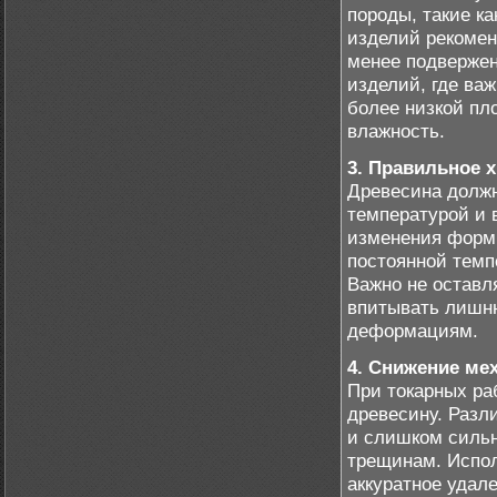
породы, такие к
изделий рекомен
менее подвержен
изделий, где ва
более низкой пл
влажность.
3. Правильное 
Древесина должн
температурой и 
изменения формы
постоянной темп
Важно не оставл
впитывать лишню
деформациям.
4. Снижение ме
При токарных ра
древесину. Разл
и слишком сильн
трещинам. Испол
аккуратное удал