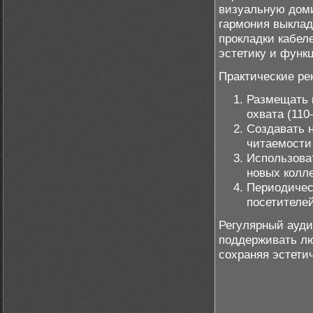
визуальную доми
гармония выклад
прокладки кабел
эстетику и функ
Практические ре
Размещать 
охвата (110
Создавать 
читаемости
Использова
новых колл
Периодичес
посетителе
Регулярный ауди
поддерживать лю
сохраняя эстети