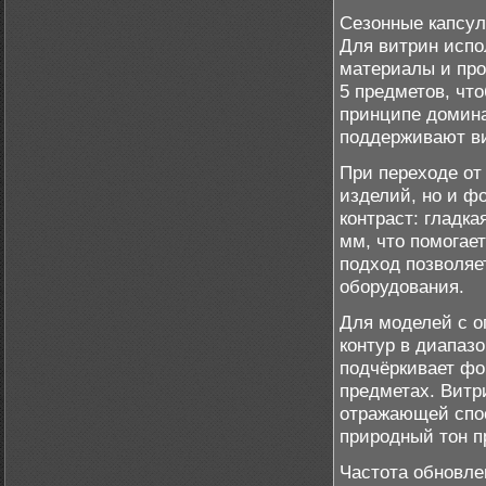
Сезонные капсул
Для витрин исп
материалы и про
5 предметов, чт
принципе домина
поддерживают ви
При переходе от
изделий, но и ф
контраст: гладка
мм, что помогае
подход позволяе
оборудования.
Для моделей с о
контур в диапазо
подчёркивает фор
предметах. Витр
отражающей спос
природный тон п
Частота обновле