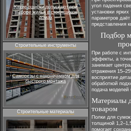
угол падения све
Какие ошибки допускают при
установки ярких
выборе жилья в строящихся
домах
параметров даёт
представления к
Подбор м
про
Строительные инструменты
При работе с ин
эффекты, а точн
занимает центра
отражения 15–25
Саморезы с наконечником для
восприятие дета
быстрого монтажа
обработкой подх
подача моделей 
Материалы д
товаром
Строительные материалы
Полки для сумок
толщиной 1,2–1,
помогает сохран