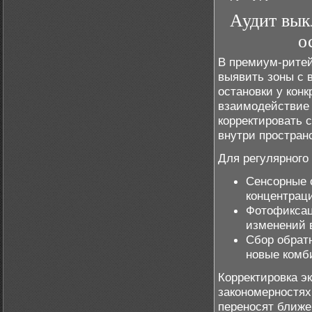
Аудит вык
о
В премиум-ритей
выявить зоны с 
остановки у кон
взаимодействие 
корректировать 
внутри простран
Для регулярного
Сенсорные 
концентрац
Фотофиксац
изменений 
Сбор обратн
новые комб
Корректировка э
закономерностях
переносят ближе