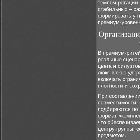
темпом ротации 
стабильных – ра
формировать у п
премиум-уровень
Организаци
В премиум-ритей
реальные сценар
цвета и силуэтов
люкс важно удер
включать ограни
плотности и сох
При составлении
совместимости: 
подбираются по 
формат «комплек
что обеспечивае
центру группы, 
предметом.