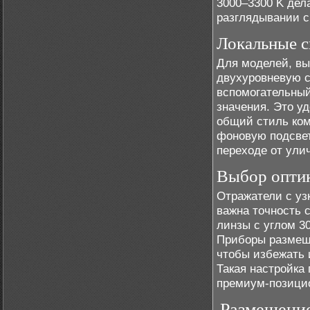
3000–3300 K дел
разглядывании с
Локальные с
Для моделей, вы
двухуровневую с
вспомогательный
значения. Это у
общий стиль ком
фоновую подсвет
переходе от ули
Выбор оптик
Отражатели с уз
важна точность 
линзы с углом 3
Приборы размеща
чтобы избежать 
Такая настройка
премиум-позици
Размещение