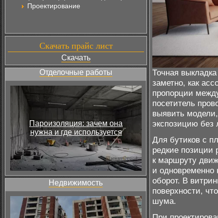
Проектирование
Скачать прайс лист
Скачать
Точная выкладка
Отделочные работы
заметно, как асс
пропорции между
посетитель пров
выявить модели,
экспозицию без 
Пароизоляция: зачем она
нужна и где используется
Для бутиков с п
редкие позиции 
к маршруту движ
и одновременно
оборот. В витри
Недвижимость
поверхности, чт
шума.
При проектирова