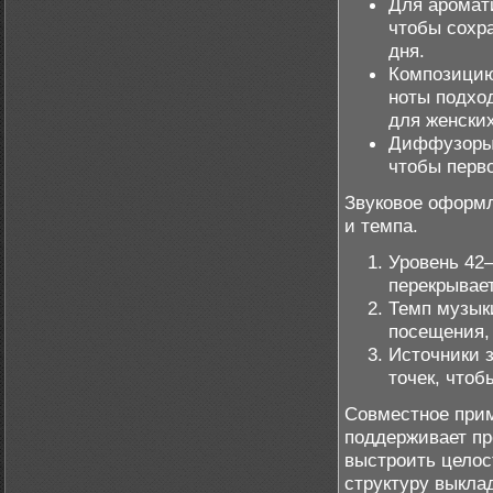
Для аромат
чтобы сохра
дня.
Композицию
ноты подхо
для женски
Диффузоры 
чтобы перв
Звуковое оформл
и темпа.
Уровень 42–
перекрывает
Темп музык
посещения, 
Источники 
точек, чтоб
Совместное прим
поддерживает пр
выстроить целос
структуру выкла