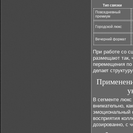
Тип связки
Повседневный
премиум
Городской люкс
Вечерний формат
При работе со с
размещают так, 
перемещения по 
делает структур
Применени
у
В сегменте люкс
внимательно, как
эмоциональный ф
восприятия колл
дозированно, с 