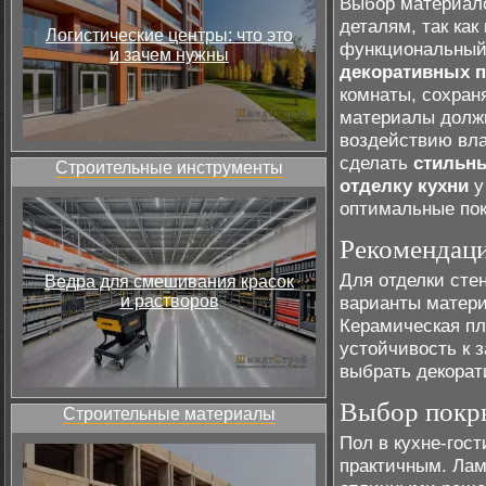
Выбор материало
деталям, так как
Логистические центры: что это
функциональный 
и зачем нужны
декоративных 
комнаты, сохран
материалы должн
воздействию вла
сделать
стильн
Строительные инструменты
отделку кухни
у
оптимальные пок
Рекомендаци
Для отделки сте
Ведра для смешивания красок
и растворов
варианты матери
Керамическая пл
устойчивость к з
выбрать декорат
Выбор покры
Строительные материалы
Пол в кухне-гос
практичным. Лам