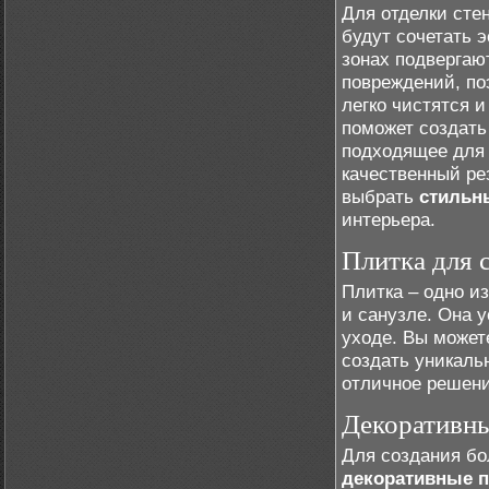
Для отделки сте
будут сочетать э
зонах подвергаю
повреждений, по
легко чистятся 
поможет создать
подходящее для 
качественный ре
выбрать
стильн
интерьера.
Плитка для 
Плитка – одно и
и санузле. Она у
уходе. Вы может
создать уникаль
отличное решени
Декоративн
Для создания бо
декоративные 