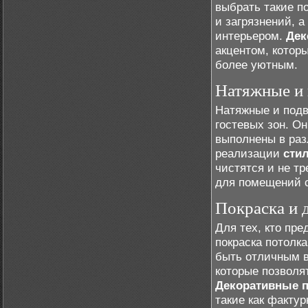
выбрать такие п
и загрязнений, 
интерьером.
Дек
акцентом, котор
более уютным.
Натяжные и 
Натяжные и подв
гостевых зон. О
выполнены в раз
реализации
сти
чистятся и не т
для помещений с
Покраска и 
Для тех, кто пр
покраска потолк
быть отличным в
которые позволя
Декоративные 
такие как фактур