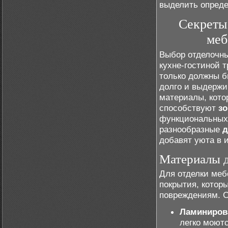
выделить опреде
Секреты
меб
Выбор отделочны
кухне-гостиной 
только должны б
долго и выдержи
материалы, кото
способствуют
з
функциональных 
разнообразные
д
добавят уюта в 
Материалы д
Для отделки меб
покрытия, котор
повреждениям. 
Ламиниров
легко моютс