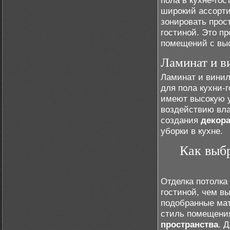
пола в кухне-гос
широкий ассорти
зонировать прос
гостиной. Это пр
помещений с вы
Ламинат и в
Ламинат и винил
для пола кухни-
имеют высокую у
воздействию вла
создания
декор
уборки в кухне.
Как выбр
Отделка потолка
гостиной, чем в
подобранные мат
стиль помещени
пространства
. 