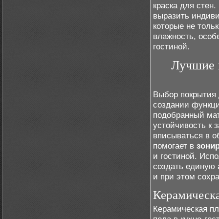
краска для стен
выразить индиви
которые не толь
влажность, особ
гостиной.
Лучшие 
Выбор покрытия 
создании функци
подобранный мат
устойчивость к з
вписываться в о
помогает в
зони
и гостиной. Исп
создать единую 
и при этом сохра
Керамическа
Керамическая пл