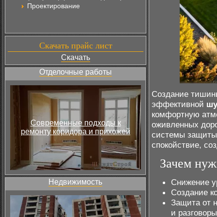
Проектирование
Скачать прайс лист
Скачать
Отделочные работы
Создание тишины
эффективной
шу
комфортную атмо
Современные подходы к
оживленных доро
ремонту коридора и прихожей
системы защиты
спокойствие, со
Зачем нуж
Снижение у
Недвижимость
Создание к
Защита от 
и разговоры