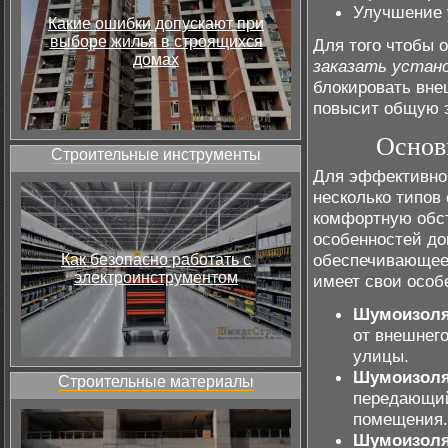
Улучшение 
Какие ошибки допускают при
выборе жилья в строящихся
Для того чтобы 
домах
заказать устан
блокировать вне
повысит общую 
Основ
Строительные инструменты
Для эффективно
несколько типов
комфортную обст
особенностей до
обеспечивающее
Как безопасно работать с
электроинструментом
имеет свои особ
Шумоизоля
от внешнего
улицы.
Шумоизоля
Строительные материалы
передающий
помещения.
Шумоизоля