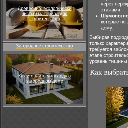
через перек
Древесина: экологически
этажами.
чистый материал для
Шумопогл
строительства
которые по
дому.
Выбирая подход
только характер
Загородное строительство
требуется забло
этапе строитель
уровень тишины
Как выбрат
Как утеплить мансарду в
загородном доме