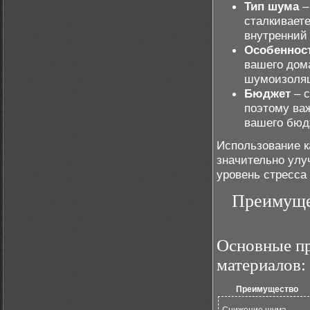
Тип шума
–
сталкивает
внутренний 
Особенност
вашего дом
шумоизоля
Бюджет
– с
поэтому ва
вашего бюд
Использование 
значительно улу
уровень стресса
Преимуще
Основные п
материалов:
Преимущество