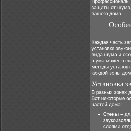
Профессионалы п
защиты от шума,
вашего дома.
Особен
Каждая часть за
установке звуко
вида шума и осо
шума может отли
методы установк
каждой зоны дом
Установка з
В разных зонах 
Вот некоторые о
частей дома:
Стены
– дл
звукоизоля
слоями отде