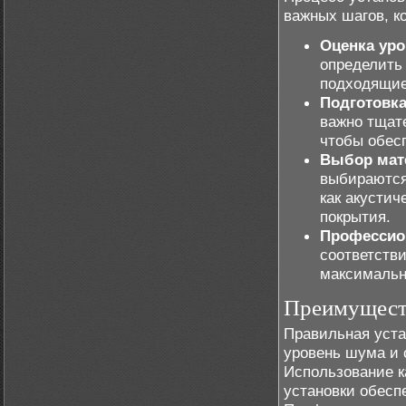
важных шагов, 
Оценка ур
определить
подходящие
Подготовка
важно тщате
чтобы обес
Выбор мат
выбираются
как акусти
покрытия.
Профессио
соответств
максимальн
Преимуществ
Правильная уст
уровень шума и 
Использование к
установки обесп