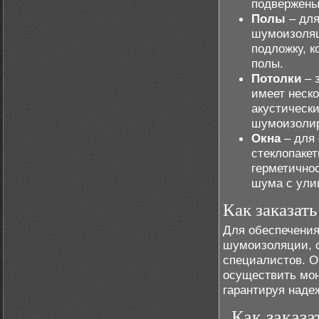
подвержены
Полы
– для
шумоизоляц
подложку, к
полы.
Потолки
– 
имеет неск
акустически
шумоизоли
Окна
– для
стеклопаке
герметично
шума с ули
Как заказат
Для обеспечени
шумоизоляции, 
специалистов. О
осуществить мон
гарантируя наде
Как заказа