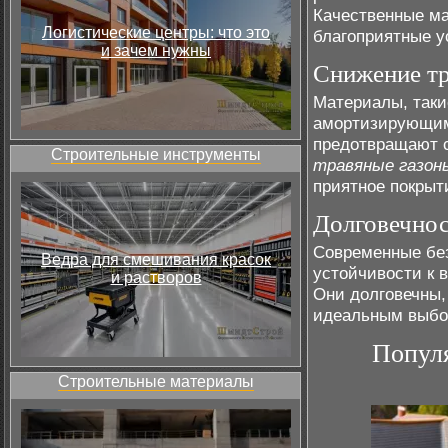
Качественные м
Логистические центры: что это
благоприятные у
и зачем нужны
Снижение тр
Материалы, таки
амортизирующим
предотвращают с
Строительные инструменты
травяные газон
приятное покрыт
Долговечнос
Современные без
Ведра для смешивания красок
устойчивости к 
и растворов
Они долговечны, 
идеальным выбо
Популя
Строительные материалы