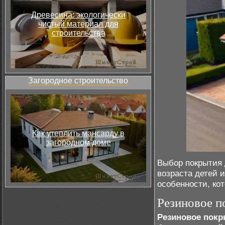
Древесина: экологически
чистый материал для
строительства
Загородное строительство
Как утеплить мансарду в
загородном доме
Выбор покрытия 
возраста детей 
особенности, ко
Резиновое п
Резиновое покр