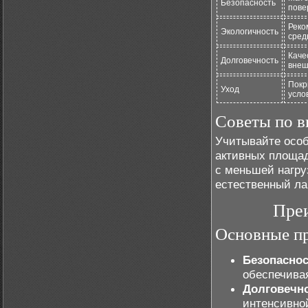
Безопасность
пове
Реко
Экологичность
сред
Каче
Долговечность
внеш
Покр
Уход
усло
Советы по 
Учитывайте особ
активных площа
с меньшей нагру
естественный л
Пре
Основные п
Безопаснос
обеспечива
Долговечн
интенсивно