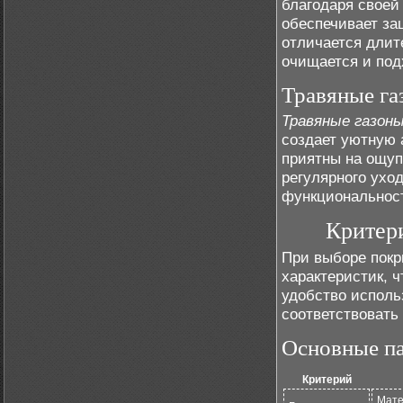
благодаря своей
обеспечивает за
отличается длит
очищается и под
Травяные га
Травяные газон
создает уютную 
приятны на ощуп
регулярного ухо
функциональнос
Критер
При выборе покр
характеристик, 
удобство исполь
соответствовать 
Основные п
Критерий
Мате