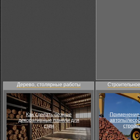
Дерево, столярные работы
Строительное
Как сделать резные
Применение 
декоративные панели для
автопылесос
стен
стройп