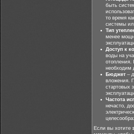
быть систе
использоват
то время к
системы ил
Тип утепле
менее мощно
эксплуатац
Доступ к 
воды на уч
отопления.
необходим 
Бюджет
– д
вложения. 
стартовых з
эксплуатац
Частота ис
нечасто, до
электрическ
целесообра
Если вы хотите