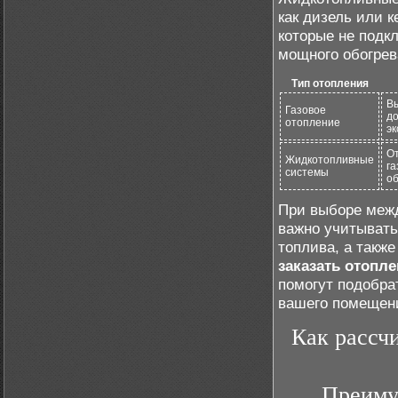
как дизель или 
которые не подкл
мощного обогрев
Тип отопления
В
Газовое
до
отопление
э
От
Жидкотопливные
га
системы
об
При выборе меж
важно учитывать
топлива, а такж
заказать отопле
помогут подобра
вашего помещени
Как рассч
Преиму