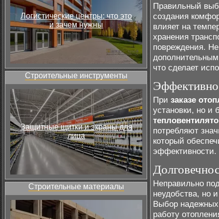
Правильный выбо
создания комфор
Логистические центры: что это
и зачем нужны
влияет на темпе
хранения трансп
повреждения. Не
дополнительным
что сделает исп
Строительные инструменты
Эффективно
При
заказе отоп
установки, но и
тепловентилят
Защитные щитки и экраны для
потребляют знач
лица
который обеспеч
эффективности.
Долговечнос
Неправильно под
Строительные материалы
неудобства, но 
Выбор надежных 
работу отоплени