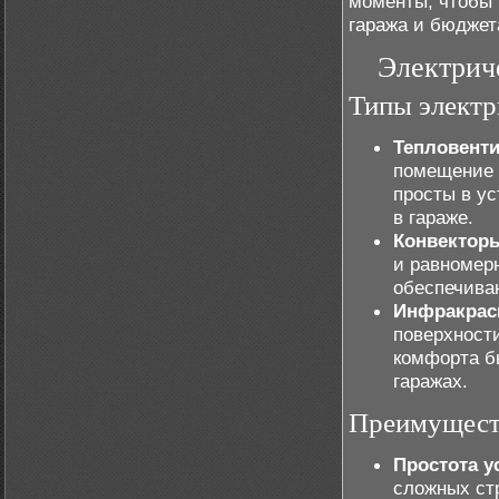
моменты, чтобы
гаража и бюджет
Электрич
Типы электр
Тепловент
помещение з
просты в у
в гараже.
Конвектор
и равномер
обеспечива
Инфракрас
поверхности
комфорта б
гаражах.
Преимуществ
Простота у
сложных ст