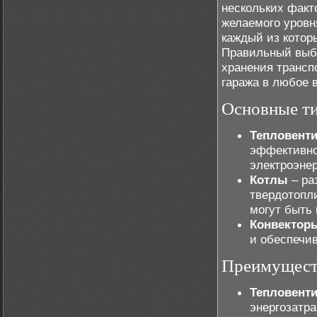
нескольких факт
желаемого уровн
каждый из котор
Правильный выб
хранения трансп
гаража в любое 
Основные ти
Тепловент
эффективно
электроэнер
Котлы
– ра
твердотопл
могут быть
Конвектор
и обеспечи
Преимуществ
Тепловент
энергозатра