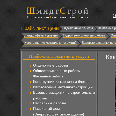
О
Прайс-лист, цены
Отделочные работы
Земляные 
Ландшафтный дизайн
Гидроизоляционные работы
Эл
Изготовление металлоконструкций
Базовые расценки по 
Прайс-лист, расценки, услуги
Как
Отделочные работы
Общестроительные работы
Фасадные работы
Конструкции из кирпича и блоков
Изготовление металлоконструкций
Базовые расценки по строительным
работам
Столярные работы
Пассивный дом
(Энергоэффективное здание)