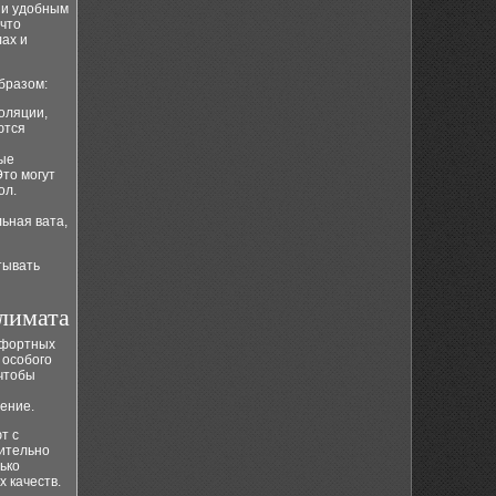
 и удобным
 что
лах и
бразом:
оляции,
ются
ые
то могут
ол.
ьная вата,
тывать
климата
мфортных
 особого
 чтобы
ение.
т с
чительно
ько
 качеств.