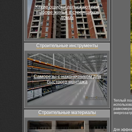
Какие ошибки допускают при
выборе жилья в строящихся
домах
Строительные инструменты
Саморезы с наконечником для
быстрого монтажа
Теплый пол
использов
равномерн
Строительные материалы
энергозат
Для эффек