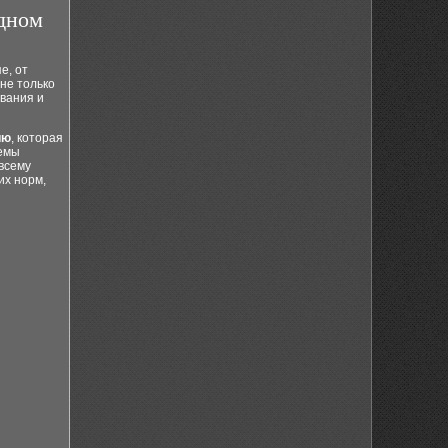
одном
е, от
не только
ования и
ию
, которая
темы
всему
их норм,