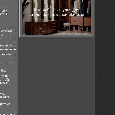
 его
Как выбрать стулья для
тся и
сть к
столовой с кожаной обивкой
озможная
ем
афиолету
иченная
ола
трукции
, чтобы
литель,
ежду
еняются
системой
ждого типа