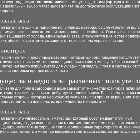
беспечат надежную
теплоизоляцию
и помогут создать комфортную атмосфер
. Правильный выбор материалов влияет на долгосрочную эксплуатацию сис
нергии.
льная вата
ая вата – это один из наиболее популярных материалов для утепления пола
преимущество – высокая теплоизоляционная способность. Она отлично сохр
вно защищает от холода. Минеральная вата используется в качестве подлож
ола
, обеспечивая отличную защиту от потерь тепла через основание.
листирол
тирол – легкий и доступный материал, который широко применяется для уте
 отличается отличными теплоизоляционными свойствами и устойчив к воздей
т материал часто используется для укладки под
теплый пол
и в системах ото
ая равномерный прогрев поверхности.
ущества и недостатки различных типов утепл
лителя для пола в загородном доме зависит от множества факторов, включа
ии, климатические условия и требуемую теплоизоляцию. Разные материалы и
 слабые стороны, которые необходимо учитывать при принятии решения. Ра
ипы утеплителей для пола, их преимущества и недостатки.
льная вата
ая вата – это универсальный материал, который обеспечивает отличную
яцию, подходит для использования с
теплым полом
и имеет сравнительно н
. Однако, несмотря на хорошие теплоизоляционные характеристики, она име
ую влагостойкость и может со временем терять свои свойства при воздействи