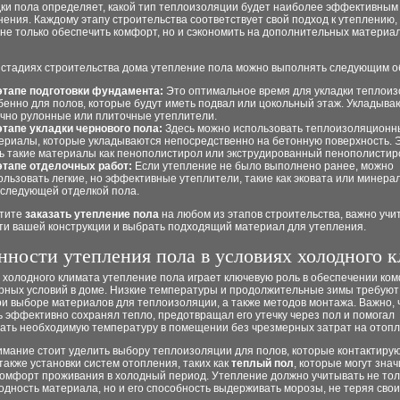
дки пола определяет, какой тип теплоизоляции будет наиболее эффективным
ения. Каждому этапу строительства соответствует свой подход к утеплению,
не только обеспечить комфорт, но и сэкономить на дополнительных материа
 стадиях строительства дома утепление пола можно выполнять следующим о
этапе подготовки фундамента:
Это оптимальное время для укладки теплоиз
бенно для полов, которые будут иметь подвал или цокольный этаж. Укладыва
чно рулонные или плиточные утеплители.
этапе укладки чернового пола:
Здесь можно использовать теплоизоляционн
ериалы, которые укладываются непосредственно на бетонную поверхность. Э
ь такие материалы как пенополистирол или экструдированный пенополистир
этапе отделочных работ:
Если утепление не было выполнено ранее, можно
ользовать легкие, но эффективные утеплители, такие как эковата или минерал
оследующей отделкой пола.
отите
заказать утепление пола
на любом из этапов строительства, важно учи
ти вашей конструкции и выбрать подходящий материал для утепления.
нности утепления пола в условиях холодного 
х холодного климата утепление пола играет ключевую роль в обеспечении ко
рных условий в доме. Низкие температуры и продолжительные зимы требуют
ри выборе материалов для теплоизоляции, а также методов монтажа. Важно,
 эффективно сохранял тепло, предотвращал его утечку через пол и помогал
ать необходимую температуру в помещении без чрезмерных затрат на отопл
мание стоит уделить выбору теплоизоляции для полов, которые контактирую
 также установки систем отопления, таких как
теплый пол
, которые могут зна
комфорт проживания в холодный период. Утепление должно учитывать не тол
дность материала, но и его способность выдерживать морозы, не теряя своих