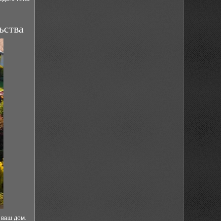
ьства
 ваш дом.