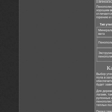
Пенопо
Пенополис
хорошим в
отличается
горению и
Тип уте
Минерал
вата
Пенопол
Экструзи
пенополи
Ка
Выбор утеп
пола в заг
обеспечить
будет зави
Для дерев
лагами, та
рулонные 
пенополист
теплых пол
Перед тем