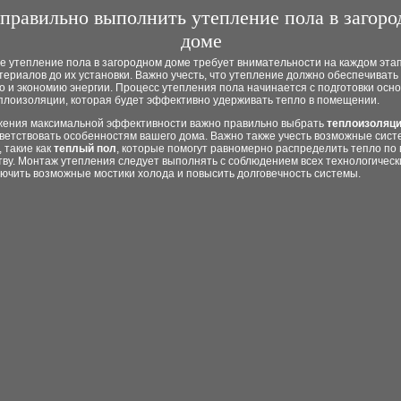
правильно выполнить утепление пола в загор
доме
 утепление пола в загородном доме требует внимательности на каждом этап
ериалов до их установки. Важно учесть, что утепление должно обеспечивать 
о и экономию энергии. Процесс утепления пола начинается с подготовки осн
еплоизоляции, которая будет эффективно удерживать тепло в помещении.
жения максимальной эффективности важно правильно выбрать
теплоизоляц
тветствовать особенностям вашего дома. Важно также учесть возможные сис
 такие как
теплый пол
, которые помогут равномерно распределить тепло по 
ву. Монтаж утепления следует выполнять с соблюдением всех технологическ
ючить возможные мостики холода и повысить долговечность системы.