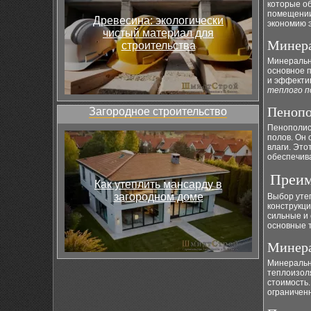
которые о
помещении
Древесина: экологически
экономию э
чистый материал для
Минера
строительства
Минеральн
основное 
и эффекти
теплого п
Пенопо
Загородное строительство
Пенополис
полов. Он
влаги. Это
обеспечив
Преим
Как утеплить мансарду в
загородном доме
Выбор утеп
конструкц
сильные и
основные т
Минера
Минеральн
теплоизол
стоимость
ограниченн