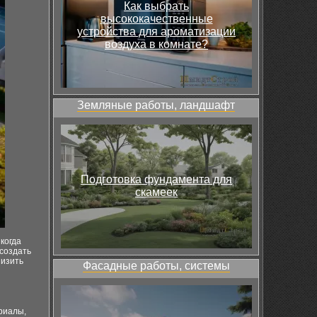
Как выбрать
высококачественные
устройства для ароматизации
воздуха в комнате?
Земляные работы, ландшафт
Подготовка фундамента для
скамеек
когда
 создать
низить
Фасадные работы, системы
риалы,