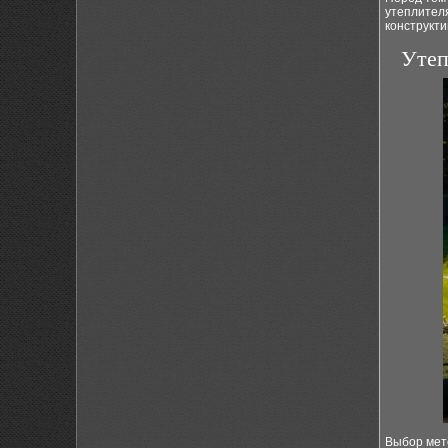
утеплителя
конструкт
Утеп
Выбор мето