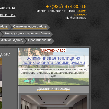
+7(925) 874-35-18
Клиенты
Москва, Каширское ш., 108к1 (
схема
онтакты
проезда
)
info@smistroy.ru
аботы
Сантехнические работы
Конструкции из кирпича и блоков
ктивное здание)
Проектирование
Мастер-класс:
доме
Алюминиевая теплица из
поликарбоната своими руками
Теплица с автоматическим капельным поливом,
автопроветриванием и раздвижными дверями-
купе
Дизайн интерьера