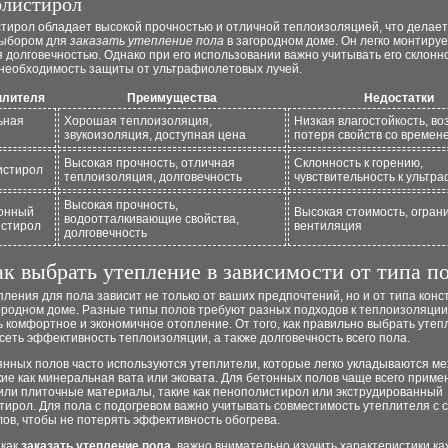
листирол
тирол обладает высокой прочностью и отличной теплоизоляцией, что делает
ыбором для
заказать утепление пола
в загородном доме. Он легко монтируе
 долговечностью. Однако при его использовании важно учитывать его склонно
 необходимость защиты от ультрафиолетовых лучей.
плителя
Преимущества
Недостатки
ьная
Хорошая теплоизоляция,
Низкая влагостойкость, в
звукоизоляция, доступная цена
потеря свойств со времен
Высокая прочность, отличная
Склонность к горению,
истирол
теплоизоляция, долговечность
чувствительность к ультр
Высокая прочность,
онный
Высокая стоимость, огран
водоотталкивающие свойства,
стирол
вентиляция
долговечность
к выбрать утепление в зависимости от типа п
ления для пола зависит не только от ваших предпочтений, но и от типа конс
ородном доме. Разные типы полов требуют разных подходов к теплоизоляции
 комфортное и экономичное отопление. От того, как правильно выбрать утеп
сеть эффективность теплоизоляции, а также долговечность всего пола.
янных полов часто используются утеплители, которые легко укладываются м
кие как минеральная вата или эковата. Для бетонных полов чаще всего прим
или плиточные материалы, такие как пенополистирол или экструдированный
ирол. Для пола с подогревом важно учитывать совместимость утеплителя с 
ов, чтобы не потерять эффективность обогрева.
 как
заказать утепление пола
, важно внимательно изучить характеристики ка