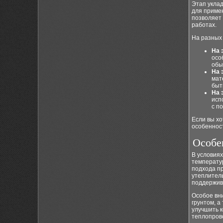
Этап укла
для примен
позволяет 
работах.
На разных
На 
осо
обы
На 
мат
быт
На 
исп
с п
Если вы х
особеннос
Особе
В условия
температу
подхода п
утеплитель
поддержив
Особое вни
грунтом, а
улучшить 
теплопрово