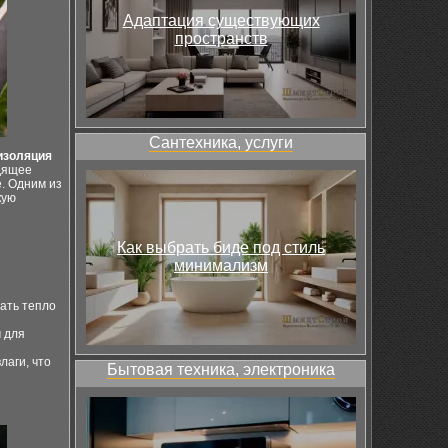
Адаптация существующих
пространств
Сантехника, услуги
изоляция
одящее
. Одним из
кую
Как выбрать биде под стиль
минимализм
ать тепло
 для
лаги, что
Бытовая техника, электроника