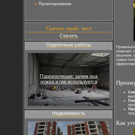
Проектирование
Скачать прайс лист
Скачать
Отделочные работы
Правильное
помогает 
решение, к
самых поп
эффективн
Пароизоляция: зачем она
нужна и где используется
Преиму
Сни
вну
Пов
про
Про
Недвижимость
пре
Как ут