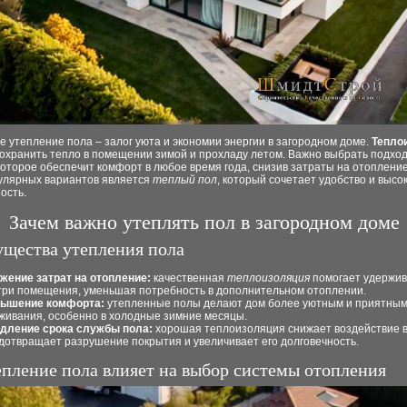
 утепление пола – залог уюта и экономии энергии в загородном доме.
Тепло
сохранить тепло в помещении зимой и прохладу летом. Важно выбрать подх
оторое обеспечит комфорт в любое время года, снизив затраты на отопление
улярных вариантов является
теплый пол
, который сочетает удобство и высо
ость.
Зачем важно утеплять пол в загородном доме
щества утепления пола
жение затрат на отопление:
качественная
теплоизоляция
помогает удержив
три помещения, уменьшая потребность в дополнительном отоплении.
ышение комфорта:
утепленные полы делают дом более уютным и приятным
живания, особенно в холодные зимние месяцы.
дление срока службы пола:
хорошая теплоизоляция снижает воздействие в
дотвращает разрушение покрытия и увеличивает его долговечность.
епление пола влияет на выбор системы отопления