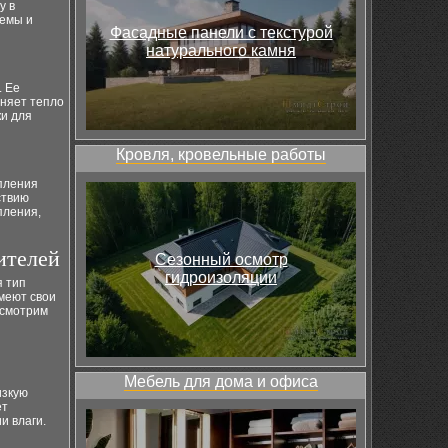
у в
темы и
Фасадные панели с текстурой
натурального камня
. Ее
аняет тепло
ки для
Кровля, кровельные работы
пления
ствию
пления,
ителей
Сезонный осмотр
гидроизоляции
я тип
меют свои
ссмотрим
Мебель для дома и офиса
изкую
ет
и влаги.