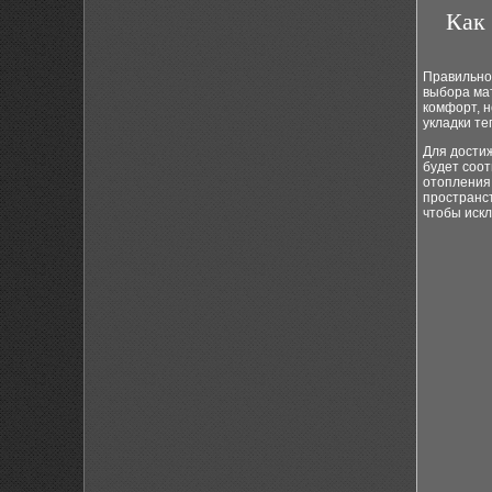
Как 
Правильное
выбора мат
комфорт, н
укладки т
Для дости
будет соо
отопления,
пространст
чтобы искл