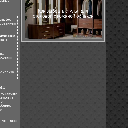
новные
Как выбрать стулья для
столовой с кожаной обивкой
ды. Без
азованием
здействия
овать
ных
еждений.
яционному
ие
 установки
аемой из
то
собенно
ю
 что также