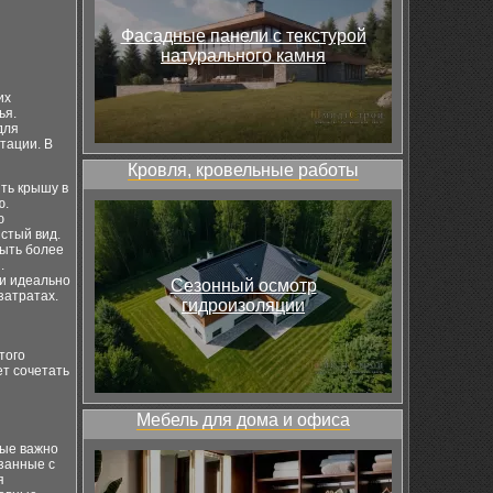
Фасадные панели с текстурой
натурального камня
их
ья.
для
тации. В
Кровля, кровельные работы
ть крышу в
ю.
ю
стый вид.
ыть более
.
ши идеально
Сезонный осмотр
затратах.
гидроизоляции
того
ет сочетать
Мебель для дома и офиса
рые важно
занные с
я