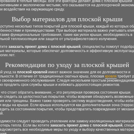
ировании в теплые месяцы. Все эти факторы делают дома с плоской крышей
ктивными и экологически чистыми, что сказывается на долгосрочной эконом
и воздействия на окружающую среду.
Выбор материалов для плоской крыши
оступно несколько типов покрытий для плоской крыши, каждый из которых о
обенностями и преимуществами. При выборе материала важно учитывать кли
 также функциональные требования, такие как уклон крыши, необходимость в
льной теплоизоляции или защите от ультрафиолетового излучения.
отите
заказать проект дома с плоской крышей
, специалисты помогут подобр
ые материалы, которые обеспечат долговечность и эффективную эксплуатац
огих лет.
Рекомендации по уходу за плоской крышей
й уход за
плоской кровлей
имеет важное значение для ее долговечности и
льности. В отличие от традиционных скатных крыш, плоская
кровля
требует р
и своевременного обслуживания. Следуя нескольким простым рекомендациям
но продлить срок службы крыши и избежать дорогостоящих ремонтов.
 что стоит обратить внимание, – это регулярная проверка состояния крыши.
о следить за целостностью покрытия, чтобы вовремя обнаружить возможные
ия или трещины. Важно также проверять систему водоотведения, чтобы изб
 воды на крыше. Если крыша используется как дополнительная зона (терраса
едить за состоянием покрытия, чтобы предотвратить повреждения от механи
й.
одимости следует проводить утепление или замену изоляционных материало
отерь тепла. Если вы хотите
заказать проект дома с плоской крышей
, спец
редусмотреть все необходимые меры по уходу и выбору качественных матери
ния.