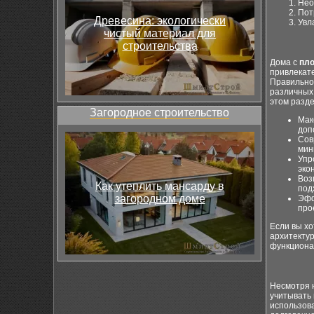
Нео
Пот
Древесина: экологически
Увл
чистый материал для
строительства
Дома с
пло
привлекат
Правильно
различных 
этом разд
Загородное строительство
Мак
доп
Сов
мин
Упр
эко
Воз
Как утеплить мансарду в
под
загородном доме
Эфф
про
Если вы х
архитектур
функционал
Несмотря 
учитывать
использов