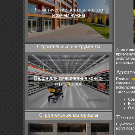
Логистические центры: что это
и зачем нужны
Строительные инструменты
Дома с
пло
привлекате
эксплуатац
ключевые а
Архите
Ведра для смешивания красок
Плоская
к
и растворов
современн
использов
таких домо
Сов
Воз
Опт
Строительные материалы
Технич
С учетом 
могут повл