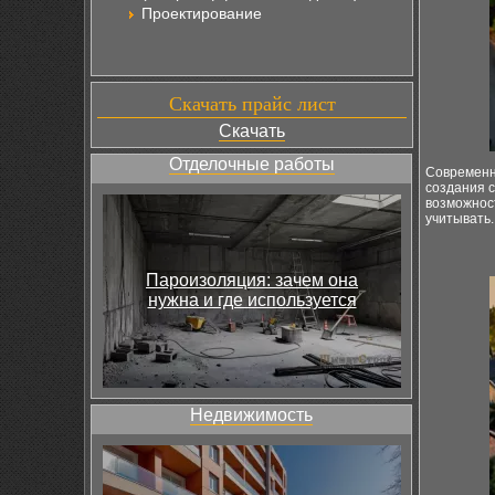
Проектирование
Скачать прайс лист
Скачать
Отделочные работы
Современн
создания 
возможност
учитывать
Пароизоляция: зачем она
нужна и где используется
Недвижимость