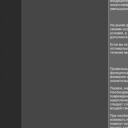
кондицион
энергоэффе
уменьшени
На рынке д
своими ос
условия, а
дополните
Если вы х
оптимальн
течение мн
Правильны
функциона
внимания 
значитель
Первое, на
Необходим
поврежден
накопления
следует сл
воздействи
При необх
избежать п
помогут п
вашего зда