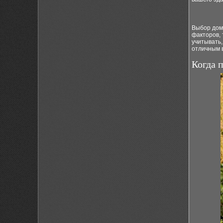
Выбор дом
факторов, 
учитывать,
отличным в
Когда 