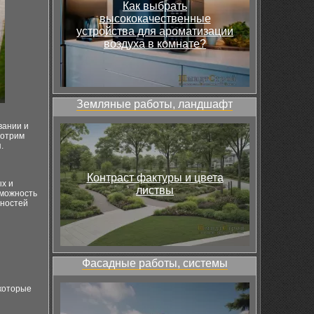
Как выбрать
высококачественные
устройства для ароматизации
воздуха в комнате?
Земляные работы, ландшафт
вании и
мотрим
.
Контраст фактуры и цвета
х и
листвы
зможность
нностей
Фасадные работы, системы
 которые