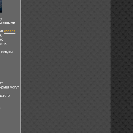
му
ременными
кая
кровля
а.
но
виях
а осадки
т.
 крыш могут
астого
ь