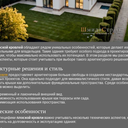
ской кровлей
обладают рядом уникальных особенностей, которые делают их
льными для владельцев. Такие здания требуют особого подхода в проектиро
ии, чтобы максимально использовать их потенциал. В этом разделе мы расс
спекты, которые стоит учитывать при выборе такого архитектурного решения
ктурные решения и стиль
ровля
предоставляет архитекторам больше свободы в создании нестандартны
ых проектов. Она идеально подходит для минималистичного стиля, давая во
ать крыши как дополнительные функциональные пространства. Среди особе
в можно выделить:
ременный и лаконичный внешний вид.
можность использования крыши как террасы или сада.
имизация использования пространства.
еские особенности
специфики
плоской кровли
важно учитывать несколько технических аспектов,
иять на долговечность и эксплуатацию здания: