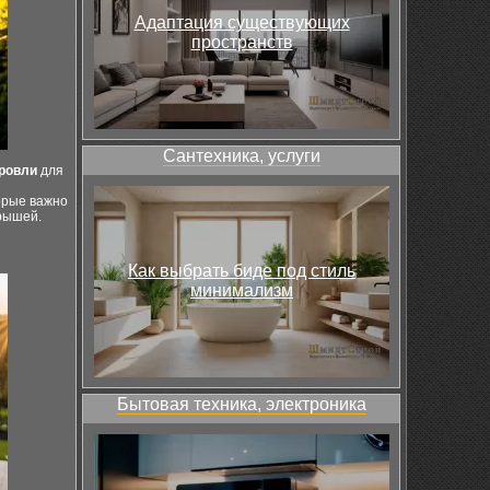
Адаптация существующих
пространств
Сантехника, услуги
кровли
для
торые важно
рышей.
Как выбрать биде под стиль
минимализм
Бытовая техника, электроника