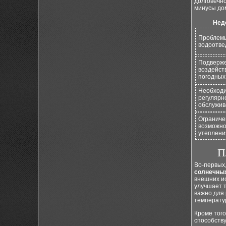
долговечн
минусы до
Нед
Проблем
водоотве
Подверж
воздейст
погодных
Необходи
регулярн
обслужив
Огранич
возможно
утеплени
П
Во-первых,
солнечны
внешних ис
улучшает 
важно для
температур
Кроме того
способств