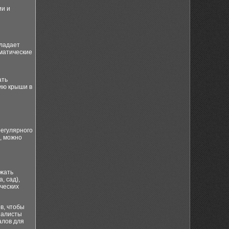
ии и
бладает
матические
ать
ию крыши в
егулярного
, можно
ежать
, сад),
ческих
в, чтобы
иалисты
алов для