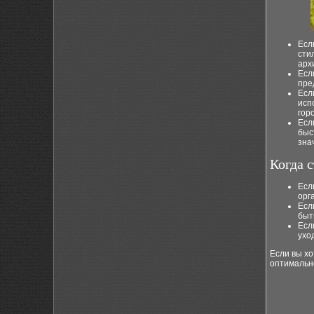
Есл
сти
арх
Есл
пре
Есл
исп
гор
Есл
быс
зна
Когда 
Есл
орг
Есл
быт
Есл
ухо
Если вы х
оптимальн