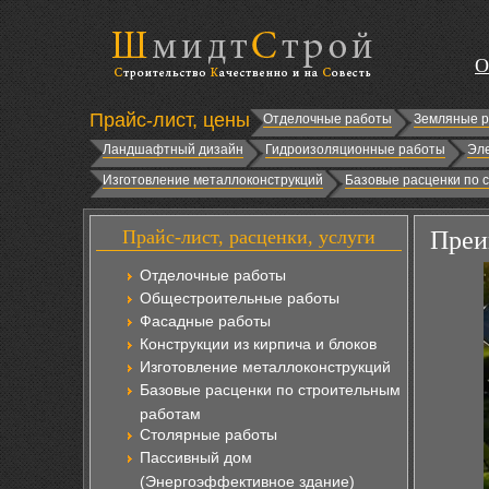
О
Прайс-лист, цены
Отделочные работы
Земляные 
Ландшафтный дизайн
Гидроизоляционные работы
Эл
Изготовление металлоконструкций
Базовые расценки по 
Прайс-лист, расценки, услуги
Преи
Отделочные работы
Общестроительные работы
Фасадные работы
Конструкции из кирпича и блоков
Изготовление металлоконструкций
Базовые расценки по строительным
работам
Столярные работы
Пассивный дом
(Энергоэффективное здание)