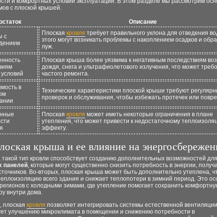
ости и комфортных условий эксплуатации. В этом разделе мы рассмотрим ос
мов с плоской крышей.
остаток
Описание
Плоская
кровля
требует правильного уклона для отведения во
ы с
этого могут возникать проблемы с накоплением осадков и обр
дением
луж.
енность
Плоская крыша более уязвима к негативным последствиям во
виям
дождя, снега и ультрафиолетового излучения, что может треб
 условий
частого ремонта.
мость в
Технические характеристики плоской крыши требуют регуляр
ом
проверок и обслуживания, чтобы избежать протечек или повр
ании
енные
Плоская
кровля
может иметь некоторые ограничения в плане
сти
утепления, что может привести к недостаточному теплоизол
я
эффекту.
лоская крыша и ее влияние на энергосбережен
 такой тип кровли способствует созданию дополнительных возможностей для
х панелей
, которые могут существенно снизить потребность в энергии, получ
точников. Во-вторых, плоская крыша может быть дополнительно утеплена, ч
теплоизоляцию всего здания и снижает теплопотери в зимний период. Это о
 регионов с холодными зимами, где утепление помогает сохранить комфортну
у внутри дома.
, плоская
кровля
позволяет интегрировать системы естественной вентиляции,
ует улучшению микроклимата в помещении и снижению потребности в