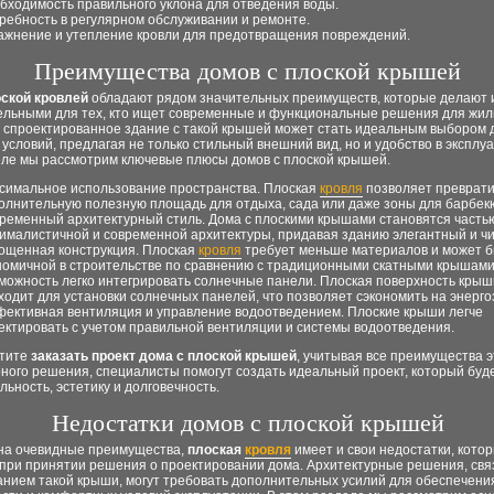
бходимость правильного уклона для отведения воды.
ребность в регулярном обслуживании и ремонте.
ажнение и утепление кровли для предотвращения повреждений.
Преимущества домов с плоской крышей
ской кровлей
обладают рядом значительных преимуществ, которые делают 
ельными для тех, кто ищет современные и функциональные решения для жил
 спроектированное здание с такой крышей может стать идеальным выбором 
условий, предлагая не только стильный внешний вид, но и удобство в эксплуа
еле мы рассмотрим ключевые плюсы домов с плоской крышей.
симальное использование пространства. Плоская
кровля
позволяет преврати
олнительную полезную площадь для отдыха, сада или даже зоны для барбек
ременный архитектурный стиль. Дома с плоскими крышами становятся часть
ималистичной и современной архитектуры, придавая зданию элегантный и чи
ощенная конструкция. Плоская
кровля
требует меньше материалов и может б
номичной в строительстве по сравнению с традиционными скатными крышами
можность легко интегрировать солнечные панели. Плоская поверхность кры
ходит для установки солнечных панелей, что позволяет сэкономить на энерго
ективная вентиляция и управление водоотведением. Плоские крыши легче
ектировать с учетом правильной вентиляции и системы водоотведения.
отите
заказать проект дома с плоской крышей
, учитывая все преимущества э
ного решения, специалисты помогут создать идеальный проект, который буд
ьность, эстетику и долговечность.
Недостатки домов с плоской крышей
на очевидные преимущества,
плоская
кровля
имеет и свои недостатки, кото
 при принятии решения о проектировании дома. Архитектурные решения, свя
анием такой крыши, могут требовать дополнительных усилий для обеспечени