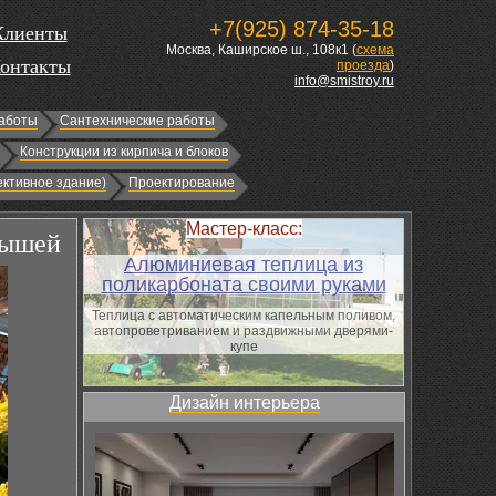
+7(925) 874-35-18
Клиенты
Москва, Каширское ш., 108к1 (
схема
онтакты
проезда
)
info@smistroy.ru
аботы
Сантехнические работы
Конструкции из кирпича и блоков
ктивное здание)
Проектирование
Мастер-класс:
рышей
Алюминиевая теплица из
поликарбоната своими руками
Теплица с автоматическим капельным поливом,
автопроветриванием и раздвижными дверями-
купе
Дизайн интерьера