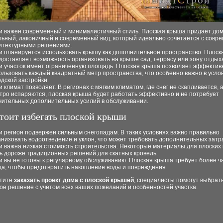
и важен современный и минималистичный стиль. Плоская крыша придает до
льный, лаконичный и современный вид, который идеально сочетается с сов
итектурными решениями.
и планируется использовать крышу как дополнительное пространство. Плос
доставляет возможность организовать на крыше сад, террасу или зону отдых
и участок имеет ограниченную площадь. Плоская крыша позволяет эффектив
ользовать каждый квадратный метр пространства, что особенно важно в усло
одской застройки.
и климат позволяет. В регионах с мягким климатом, где снег не скапливается, 
тро испаряются, плоская крыша будет работать эффективно и не потребует
чительных дополнительных усилий в обслуживании.
стоит избегать плоской крыши
и регион подвержен сильным снегопадам. В таких условиях важно правильно
анизовать водоотведение и уклон, что может требовать дополнительных затра
и важна низкая стоимость строительства. Некоторые материалы для плоских
ь дороже традиционных решений для скатных кровель.
и вы не готовы к регулярному обслуживанию. Плоская крыша требует более ч
да, чтобы предотвратить накопление воды и повреждения.
отите
заказать проект дома с плоской крышей
, специалисты помогут выбрат
ое решение с учетом всех ваших пожеланий и особенностей участка.