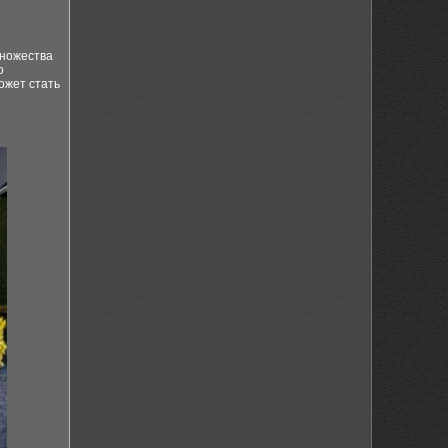
множества
о
ожет стать