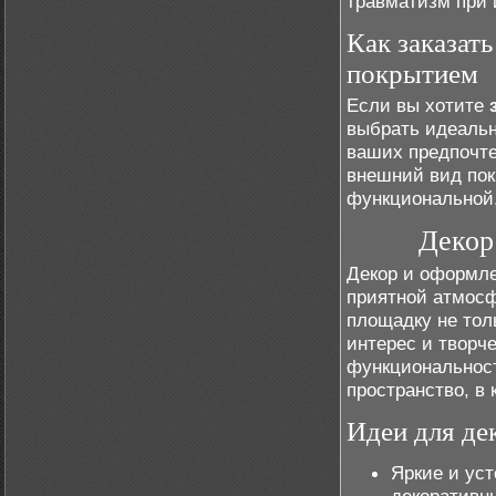
травматизм при 
Как заказат
покрытием
Если вы хотите
выбрать идеальн
ваших предпочте
внешний вид пок
функциональной,
Декор
Декор и оформле
приятной атмосф
площадку не тол
интерес и творч
функциональност
пространство, в
Идеи для де
Яркие и уст