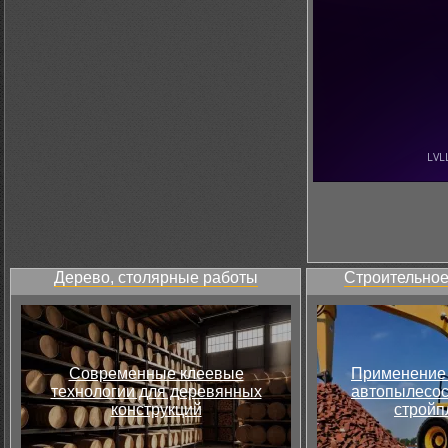
Дерево, столярные работы
Строительное
Современные клеевые
Применение 
технологии для деревянных
автопылесос
конструкций
стройп