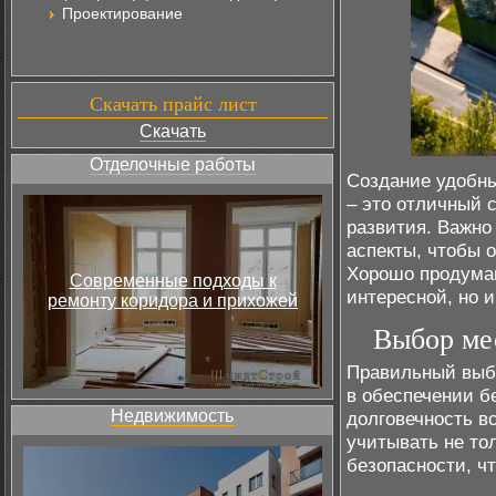
Проектирование
Скачать прайс лист
Скачать
Отделочные работы
Создание удобны
– это отличный 
развития. Важно
аспекты, чтобы 
Хорошо продуман
Современные подходы к
интересной, но и
ремонту коридора и прихожей
Выбор мес
Правильный выбо
в обеспечении б
Недвижимость
долговечность в
учитывать не то
безопасности, чт