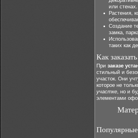
декоративн
или стенах.
Растения, к
обеспечиваю
Создание те
замка, парк
Использова
таких как д
Как заказат
При
заказе уст
стильный и безо
участок. Они уч
которое не толь
участке
, но и б
элементами офо
Матер
Популярные 