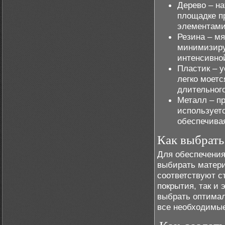
Дерево – н
площадке п
элементами
Резина – м
минимизируе
интенсивной
Пластик – у
легко моетс
длительног
Металл – п
используетс
обеспечивая
Как выбрать
Для обеспечени
выбирать матери
соответствуют с
покрытия, так и
выбрать оптима
все необходимые