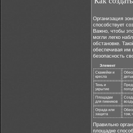
Как создать
Организация зон
способствует со
Важно, чтобы эт
могли легко наб
обстановке. Так
обеспечивая им 
безопасность св
Элемент
Скамейки и
Обес
кресла
деть
Тень и
Пред
укрытие
погод
Площадки
Созд
для пикников
возду
Ограда или
Обес
защита
том, 
Правильно орган
площадке способс