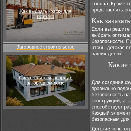
солнца. Кроме то
представлять оп
Как выбрать краску для
потолка
Как заказат
Если вы решите
выбрать оптимал
безопасности. П
Загородное строительство
чтобы детская п
ваших детей.
Какие 
Как утеплить мансарду в
Для создания фу
загородном доме
правильно подоб
безопасность на
конструкций, а т
способствует ра
Каждый элемент 
безопасным для 
Детские зоны от