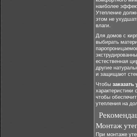
наиболее эффект
Утепление должн
этом не ухудшат
влаги.
Для домов с кир
выбирать матери
паропроницаемос
экструдированны
естественная ци
другие натураль
и защищают стен
Чтобы
заказать
характеристики 
чтобы обеспечит
утепления на до
Рекомендац
Монтаж уте
При монтаже уте