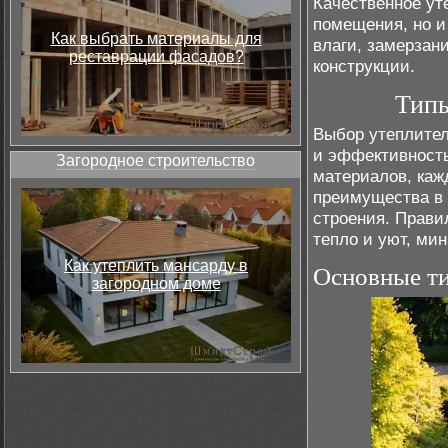
Качественное ут
помещения, но и
Как выбрать материалы для
влаги, замерзани
реставрации фасадов?
конструкции.
Типы
Выбор утеплител
и эффективность
Загородное строительство
материалов, каж
преимущества в 
строения. Прави
тепло и уют, ми
Как утеплить мансарду в
Основные ти
загородном доме