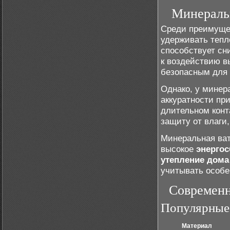
Минеральн
Среди преимущес
удерживать тепл
способствует сн
к воздействию вы
безопасным для 
Однако, у минер
аккуратности при
длительном конт
защиту от влаги
Минеральная ват
высокое
энерго
утепление дома
учитывать особе
Современн
Популярные 
Материал