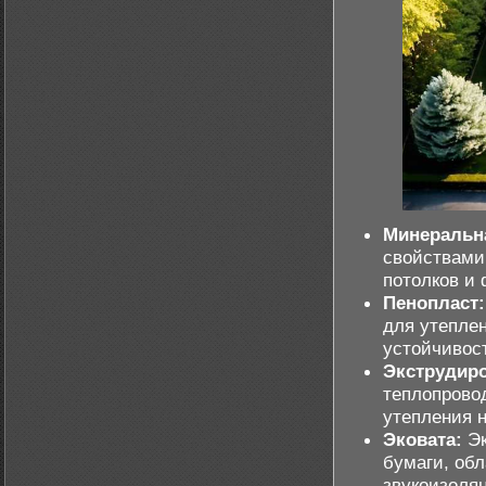
Минеральна
свойствами 
потолков и 
Пенопласт:
для утепле
устойчивост
Экструдир
теплопрово
утепления 
Эковата:
Эк
бумаги, об
звукоизоля