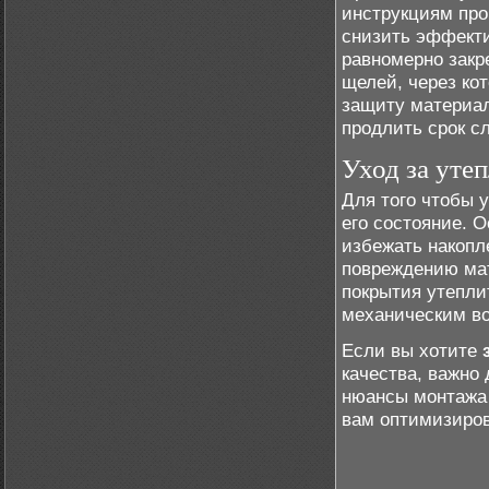
инструкциям про
снизить эффекти
равномерно закр
щелей, через ко
защиту материал
продлить срок с
Уход за уте
Для того чтобы 
его состояние. 
избежать накопле
повреждению мат
покрытия утеплит
механическим в
Если вы хотите
качества, важно
нюансы монтажа 
вам оптимизиро