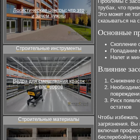
Проблемы с засо
трубах, что прив
Логистические центры: что это
Это может не тол
и зачем нужны
сказываться на 
Основные пр
Скопление 
Строительные инструменты
Попадание 
Налет и ми
Влияние зас
Снижение с
Ведра для смешивания красок
и растворов
Необходимо
повреждени
Риск появле
остатков
Чтобы избежать 
Строительные материалы
загрязнения. Вы
включая профес
бесперебойную р