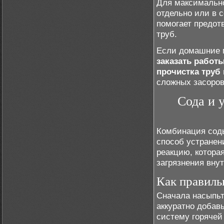
Для максимально
отдельно или в 
помогает предот
труб.
Если домашние м
заказать работ
прочистка труб
сложных засоров
Сода и 
Комбинация соды
способ устранен
реакцию, котора
загрязнения внут
Как правиль
Сначала насыпьт
аккуратно добав
систему горячей