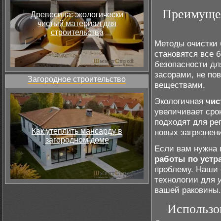
Преимущес
Древесина: экологически
чистый материал для
строительства
Методы очистки 
становятся все 
безопасности дл
засорами, не по
Загородное строительство
веществами.
Экологичная
чис
увеличивает сро
подходят для ре
Как утеплить мансарду в
новых загрязнен
загородном доме
Если вам нужна
работы по устр
проблему. Наши 
технологии для
вашей раковины.
Использо