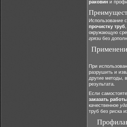
раковин
и профи
Преимуществ
Использование с
прочистку труб
окружающую сред
грязи
без дополн
Применение
При использован
разрушить и извл
другие методы,
результата.
Если самостояте
заказать работ
качественное
уд
труб без риска 
Профилак