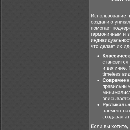
Использование п
созданию уникал
помогает подчер
гармоничным и 
индивидуальност
что делает их и
Классическ
становится
и величие.
timeless вид
Современн
правильным
минималист
вписывается
Рустикаль
элемент нат
создавая а
Если вы хотите,