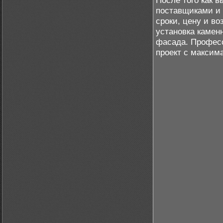
После того как 
поставщиками и 
сроки, цену и в
установка камен
фасада. Профес
проект с максим