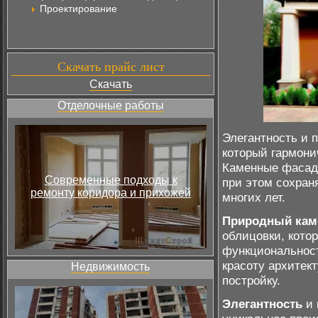
Проектирование
Скачать прайс лист
Скачать
Отделочные работы
Элегантность и 
который гармони
Каменные фасады
Современные подходы к
при этом сохран
ремонту коридора и прихожей
многих лет.
Природный кам
облицовки, котор
функциональност
красоту архитек
Недвижимость
постройку.
Элегантность
и 