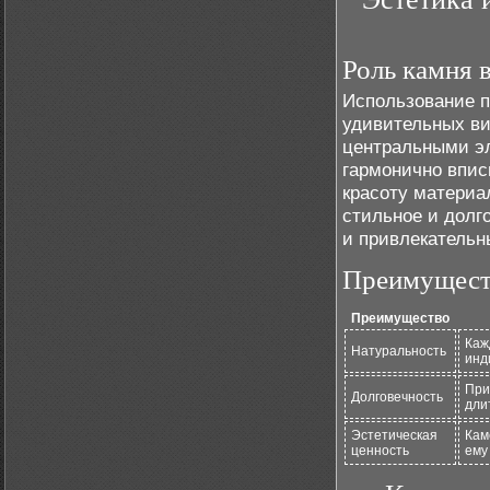
Роль камня 
Использование п
удивительных в
центральными эл
гармонично впис
красоту материа
стильное и долг
и привлекательн
Преимущест
Преимущество
Каж
Натуральность
инд
При
Долговечность
дли
Эстетическая
Кам
ценность
ему