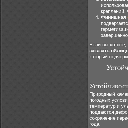
использова
креплений, 
Финишная
подвергаетс
герметизац
завершенно
Если вы хотите,
заказать облиц
который подчерк
Устойч
Устойчивост
Природный камен
погодных услови
температур и ул
поддаются дефор
сохранение перв
года.