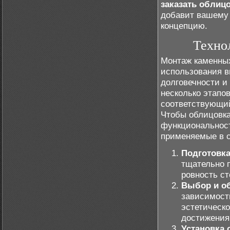
заказать облиц
добавит вашему 
концепцию.
Техно
Монтаж каменных
использования в
долговечности и
несколько этапо
соответствующий
Чтобы облицовка
функциональност
применяемые в с
Подготовка
тщательно п
ровность ст
Выбор и о
зависимости
эстетическ
достижения 
Установка 