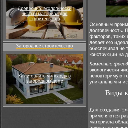
Древесина: экологически
чистый материал для
строительства
Основным преим
долговечность. 
факторов, таких 
делает его иде
Загородное строительство
обеспечивая не 
конструкции на д
Каменные фаса
экологически чи
неповторимую те
Как утеплить мансарду в
загородном доме
уникальным и и
Виды к
Для создания эл
применяются раз
материала облад
влияют на внешн