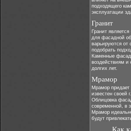
подходящего кам
эксплуатации зд
Гранит
Гранит является
для фасадной об
варьируются от с
подобрать подхо
Каменные фасады
воздействиям и 
долгих лет.
Мрамор
Мрамор придает
известен своей 
Облицовка фасад
современной, в 
Мрамор идеально
будут привлекат
Как к