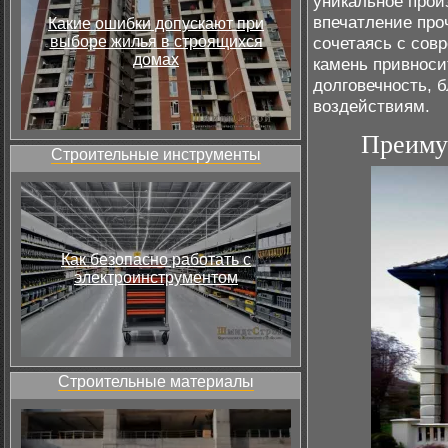
уникальное прои
впечатление про
Какие ошибки допускают при
выборе жилья в строящихся
сочетаясь с со
домах
камень привноси
долговечность, 
воздействиям.
Преиму
Строительные инструменты
Как безопасно работать с
электроинструментом
Строительные материалы