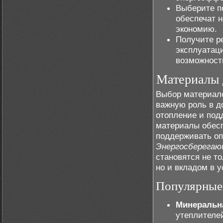
Выберите п
обеспечат 
экономию.
Получите р
эксплуатац
возможност
Материалы 
Выбор материало
важную роль в 
отопление и под
материалы обесп
поддерживать оп
Энергосберега
становятся не т
но и вкладом в у
Популярные 
Минеральн
утеплителе