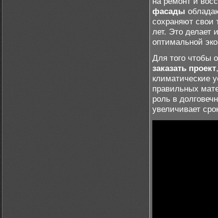
на ремонт и вос
фасады
обладаю
сохраняют свои 
лет. Это делает 
оптимальной эко
Для того чтобы 
заказать проект
климатические у
правильных мате
роль в долговеч
увеличивает сро