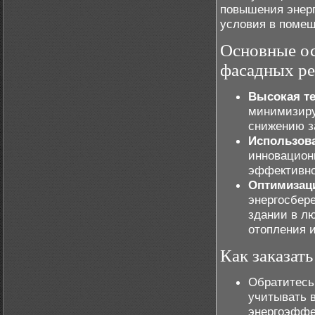
повышения энер
условия в помещ
Основные о
фасадных р
Высокая т
минимизиру
снижению з
Использов
инновацион
эффективно
Оптимизаци
энергосбер
здании в лю
отопления 
Как заказат
Обратитесь
учитывать в
энергоэффе