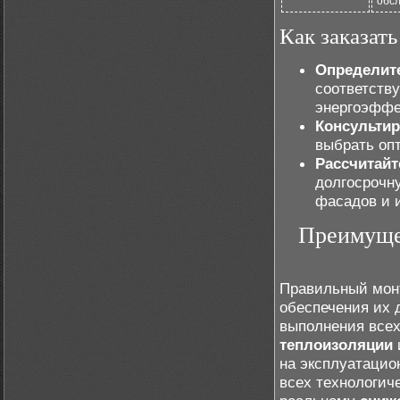
обсл
Как заказать
Определит
соответств
энергоэффе
Консультир
выбрать оп
Рассчитайт
долгосрочн
фасадов и 
Преимуще
Правильный мон
обеспечения их 
выполнения всех
теплоизоляции
на эксплуатацио
всех технологич