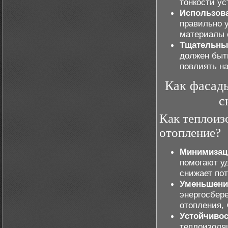
тонкости у
Использов
правильно 
материалы 
Тщательный
должен быт
повлиять н
Как фасад
с
Как теплоиз
отопление?
Минимизац
помогают уд
снижает по
Уменьшение
энергосбер
отопления, 
Устойчиво
теплоизоля