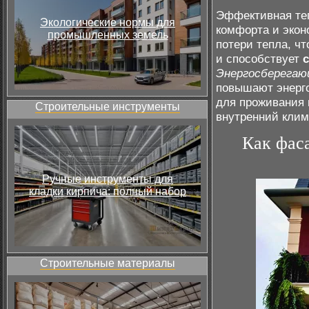
Эффективная те
Экологические нормы для
комфорта и экон
промышленных земель
потери тепла, ч
и способствует
Энергосберега
повышают энерго
для проживания 
Строительные инструменты
внутренний клим
Как фас
Ручные инструменты для
кладки кирпича: полный набор
Строительные материалы