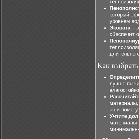
теплоизоля
Пенополис
который эф
уровнем во
Эковата
– э
обеспечит 
Пенополиу
теплоизоля
длительног
Как выбрать
Определит
лучше выби
влагостойко
Рассчитай
материалы,
но и помогу
Учтите дол
материалы 
минимальны