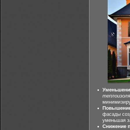
Уменьшени
теплоизол
минимизир
Повышение
фасады соз
уменьшая з
Снижение п