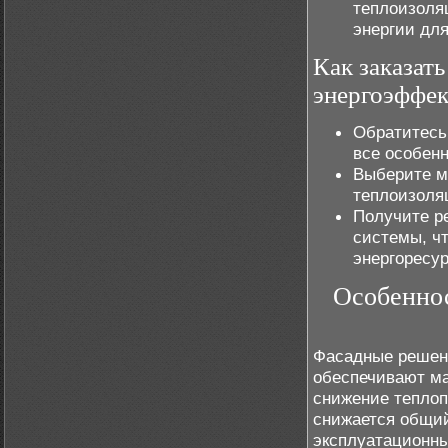
теплоизоля
энергии для
Как заказат
энергоэффе
Обратитесь
все особенн
Выберите м
теплоизоля
Получите р
системы, ч
энергоресур
Особеннос
Фасадные решени
обеспечивают ма
снижение теплоп
снижается общий
эксплуатационны