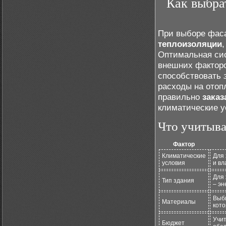
Как выбра
При выборе фаса
теплоизоляции
Оптимальная си
внешних факторо
способствовать
расходы на отоп
правильно
заказ
климатические у
Что учитыва
Фактор
Климатические
Для
условия
и вл
Для 
Тип здания
– эн
Выб
Материалы
кото
Учит
Бюджет