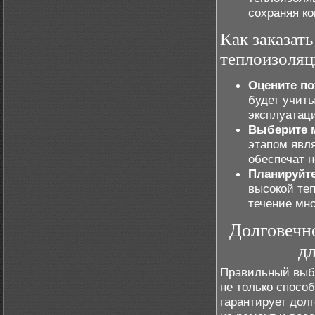
сохраняя к
Как заказать
теплоизоляц
Оцените по
будет учит
эксплуатац
Выберите 
этапом явл
обеспечат 
Планируйт
высокой те
течение мно
Долговечн
д
Правильный выб
не только способ
гарантирует дол