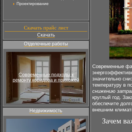
Проектирование
Скачать прайс лист
Скачать
Отделочные работы
Современные фа
энергоэффектив
Современные подходы к
значительно сни
ремонту коридора и прихожей
температуру в п
снижению затр
круглый год. За
обеспечите долг
внешним климат
Недвижимость
Зачем ва