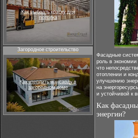
Как выбрать краску для
потолка
Загородное строительство
Фасадные систе
роль в экономии
что непосредств
отоплении и кон
улучшению энерг
Как утеплить мансарду в
на энергоресурс
загородном доме
и устойчивой к 
Как фасадны
энергии?