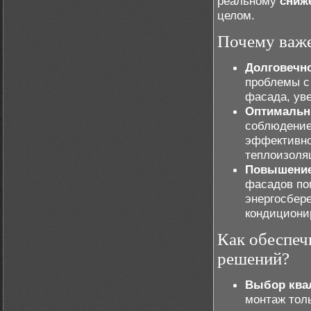
реальному
сниж
целом.
Почему важе
Долговечн
проблемы с
фасада, ув
Оптимальн
соблюдение
эффективно
теплоизоля
Повышение
фасадов по
энергосбере
кондициони
Как обеспеч
решений?
Выбор ква
монтаж тол