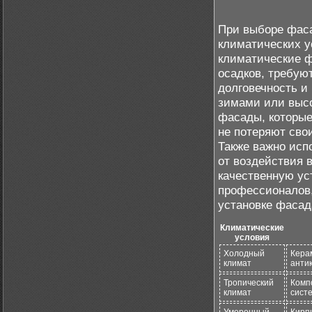
При выборе фаса
климатических у
климатические ф
осадков, требую
долговечность и
зимами или выс
фасады, которы
не потеряют сво
Также важно исп
от воздействия в
качественную ус
профессионалов,
установке фасад
Климатические
условия
Холодный
Кера
климат
анти
Тропический
Комп
климат
систе