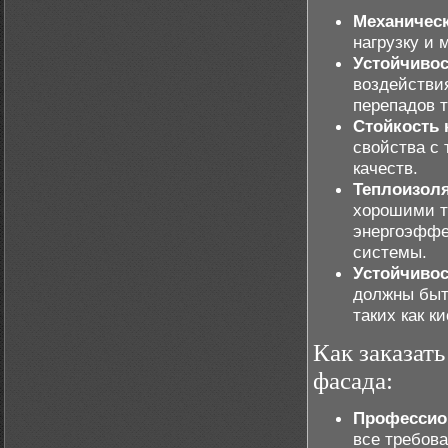
Механическ
нагрузку и 
Устойчивос
воздействия
перепадов 
Стойкость 
свойства с 
качеств.
Теплоизол
хорошими т
энергоэффе
системы.
Устойчивос
должны быт
таких как 
Как заказат
фасада:
Профессио
все требова