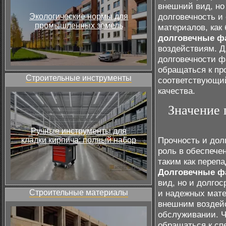
внешний вид, но
долговечность и
Экологические нормы для
промышленных земель
материалов, как 
долговечные ф
воздействиям. Д
долговечности ф
обращаться к пр
Строительные инструменты
соответствующи
качества.
Значение 
Ручные инструменты для
Прочность и дол
кладки кирпича: полный набор
роль в обеспече
таким как перепа
Долговечные ф
вид, но и долго
Строительные материалы
и надежных мате
внешним воздейс
обслуживании. Ч
обращаться к сп