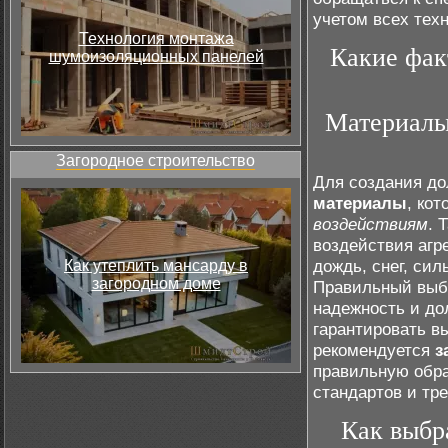
учетом всех тех
Технология монтажа
Какие фак
шумоизоляционных панелей
Материалы
Загородное строительство
Для создания д
материалы
, ко
воздействиям
. 
воздействия агр
дождь, снег, си
Как утеплить мансарду в
загородном доме
Правильный выбо
надежность и до
гарантировать вы
рекомендуется
з
правильную обра
стандартов и тр
Как выбр