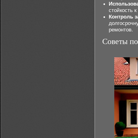
Использов
стойкость 
Контроль з
долгосрочн
ремонтов.
Советы по