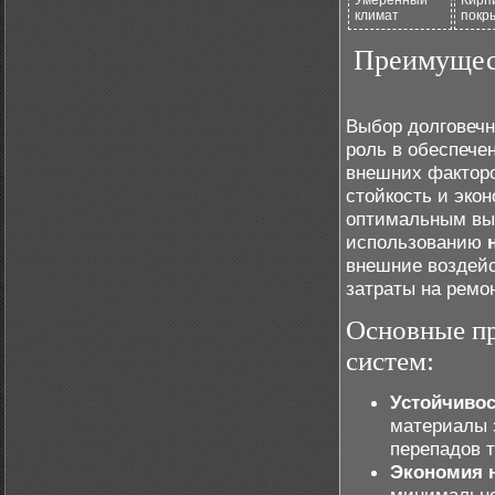
Умеренный
Кирп
климат
покр
Преимущест
Выбор долговечн
роль в обеспече
внешних факторо
стойкость и эко
оптимальным выб
использованию
внешние воздейс
затраты на ремо
Основные п
систем:
Устойчивос
материалы 
перепадов 
Экономия 