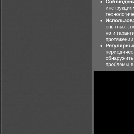
Соблюдени
инструкция
технологич
Использов
опытных сп
но и гарант
протяжении 
Регулярны
периодичес
обнаружить
проблемы в