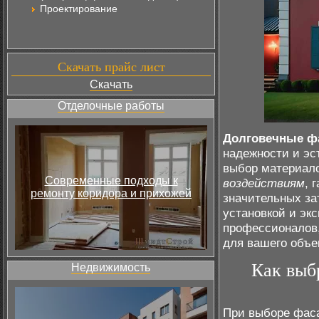
Проектирование
Скачать прайс лист
Скачать
Отделочные работы
Долговечные ф
надежности и эс
выбор материал
Современные подходы к
воздействиям
, 
ремонту коридора и прихожей
значительных за
установкой и эк
профессионалов,
для вашего объе
Как выб
Недвижимость
При выборе фаса