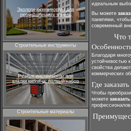
идеальным выбор
Экологические нормы для
Вы можете
зака
промышленных земель
панелями, чтобы
современный вн
Что 
Строительные инструменты
Особенности
Благодаря много
устойчивостью к
свойства делают
коммерческих об
Ручные инструменты для
кладки кирпича: полный набор
Где заказать
Чтобы преобрази
можете
заказат
профессионалов,
Строительные материалы
Преимущест