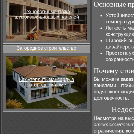
Основные п
Технология монтажа
Устойчивос
шумоизоляционных панелей
температур
Легкость ма
конструкци
Широкий вы
дизайнерск
Загородное строительство
Простота у
сохранност
Почему стои
Вы можете
зака
Как утеплить мансарду в
загородном доме
панелями, чтобы
подчеркнет инди
долговечность.
Недос
Несмотря на вы
стеклокомпозит
ограничения, ко