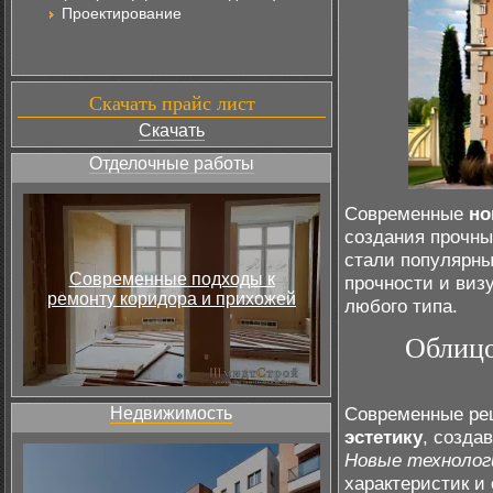
Проектирование
Скачать прайс лист
Скачать
Отделочные работы
Современные
но
создания прочны
стали популярн
Современные подходы к
прочности и виз
ремонту коридора и прихожей
любого типа.
Облицо
Современные ре
Недвижимость
эстетику
, созда
Новые технолог
характеристик и