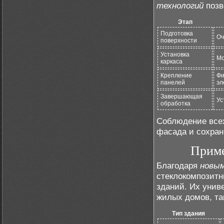
технологий
позв
Этап
Подготовка
Оч
поверхности
Установка
Мо
каркаса
Крепление
Фи
панелей
эл
Завершающая
Ус
обработка
Соблюдение всех
фасада и сохран
Приме
Благодаря
новым
стеклокомпозитн
зданий. Их унив
жилых домов, та
Тип здания