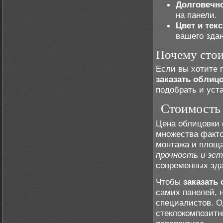
Долговечно
на панели.
Цвет и текс
вашего зда
Почему стои
Если вы хотите 
заказать облиц
подобрать и уст
Стоимость
Цена облицовки
множества факто
монтажа и площа
прочность и эс
современных зда
Чтобы
заказать
самих панелей, 
специалистов. О
стеклокомпозитн