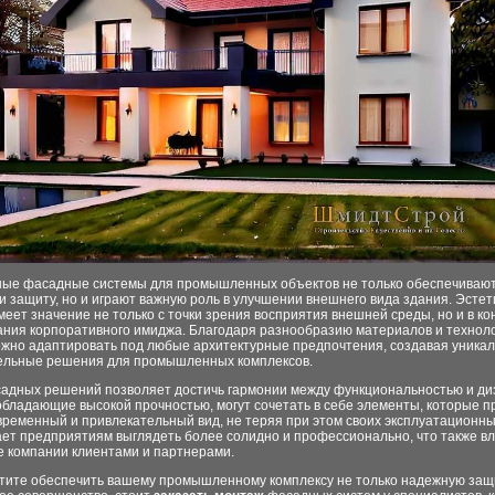
ые фасадные системы для промышленных объектов не только обеспечивают
и защиту, но и играют важную роль в улучшении внешнего вида здания. Эстет
еет значение не только с точки зрения восприятия внешней среды, но и в ко
ния корпоративного имиджа. Благодаря разнообразию материалов и техноло
жно адаптировать под любые архитектурные предпочтения, создавая уника
ельные решения для промышленных комплексов.
адных решений позволяет достичь гармонии между функциональностью и ди
обладающие высокой прочностью, могут сочетать в себе элементы, которые 
ременный и привлекательный вид, не теряя при этом своих эксплуатационных
ает предприятиям выглядеть более солидно и профессионально, что также вл
е компании клиентами и партнерами.
отите обеспечить вашему промышленному комплексу не только надежную защи