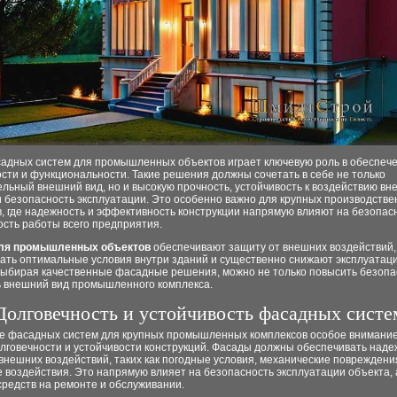
адных систем для промышленных объектов играет ключевую роль в обеспече
сти и функциональности. Такие решения должны сочетать в себе не только
льный внешний вид, но и высокую прочность, устойчивость к воздействию вн
и безопасность эксплуатации. Это особенно важно для крупных производств
, где надежность и эффективность конструкции напрямую влияют на безопас
ость работы всего предприятия.
ля промышленных объектов
обеспечивают защиту от внешних воздействий,
ать оптимальные условия внутри зданий и существенно снижают эксплуата
Выбирая качественные фасадные решения, можно не только повысить безопас
ь внешний вид промышленного комплекса.
Долговечность и устойчивость фасадных систе
е фасадных систем для крупных промышленных комплексов особое внимание
олговечности и устойчивости конструкций. Фасады должны обеспечивать над
внешних воздействий, таких как погодные условия, механические повреждени
 воздействия. Это напрямую влияет на безопасность эксплуатации объекта, 
средств на ремонте и обслуживании.