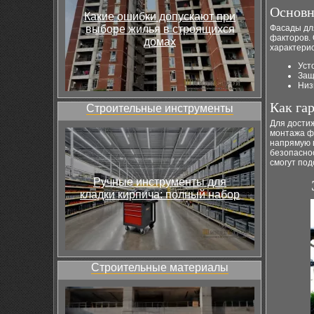
Основн
Какие ошибки допускают при
выборе жилья в строящихся
Фасады дл
факторов.
домах
характерис
Уст
Защ
Низ
Как га
Строительные инструменты
Для дости
монтажа ф
напрямую 
безопасно
смогут по
Ручные инструменты для
кладки кирпича: полный набор
Строительные материалы