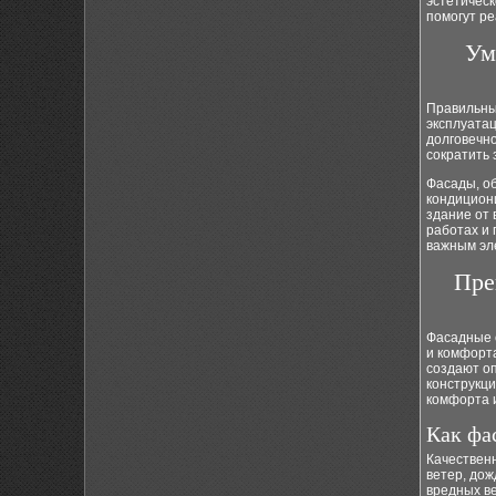
эстетичес
помогут р
Ум
Правильны
эксплуата
долговечно
сократить 
Фасады, о
кондицион
здание от 
работах и
важным эл
Пре
Фасадные 
и комфорта
создают оп
конструкци
комфорта и
Как фа
Качествен
ветер, дож
вредных ве