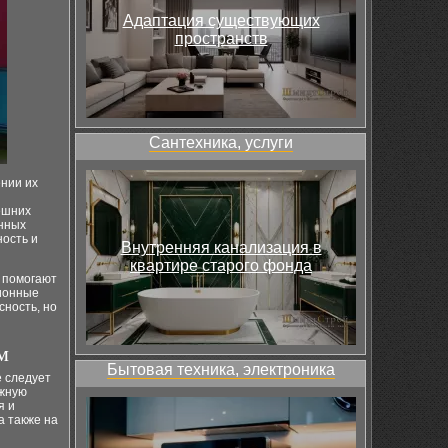
Адаптация существующих
пространств
Сантехника, услуги
нии их
ешних
енных
ность и
Внутренняя канализация в
квартире старого фонда
 помогают
ционные
ность, но
м
Бытовая техника, электроника
 следует
ежную
я и
а также на