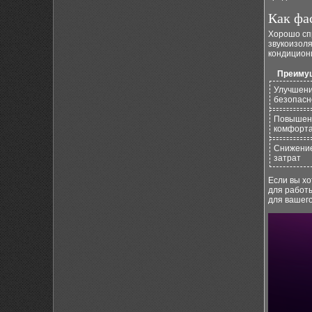
Как фа
Хорошо сп
звукоизоля
кондицион
Преиму
Улучшен
безопасн
Повышен
комфорт
Снижени
затрат
Если вы хо
для работ
для вашего