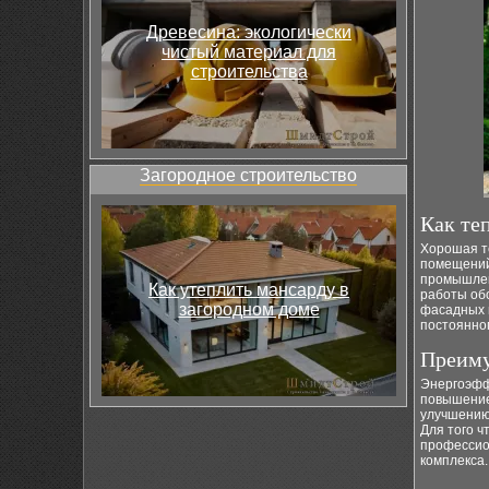
Древесина: экологически
чистый материал для
строительства
Загородное строительство
Как те
Хорошая т
помещений
промышлен
Как утеплить мансарду в
работы обо
загородном доме
фасадных 
постоянно
Преиму
Энергоэфф
повышение
улучшению 
Для того 
профессио
комплекса.