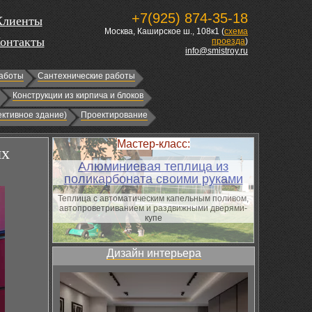
+7(925) 874-35-18
Клиенты
Москва, Каширское ш., 108к1 (
схема
онтакты
проезда
)
info@smistroy.ru
аботы
Сантехнические работы
Конструкции из кирпича и блоков
ктивное здание)
Проектирование
Мастер-класс:
ых
Алюминиевая теплица из
поликарбоната своими руками
Теплица с автоматическим капельным поливом,
автопроветриванием и раздвижными дверями-
купе
Дизайн интерьера