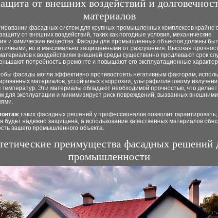
ащита от внешних воздействий и долговечнос
материалов
тировании фасадных систем для крупных промышленных комплексов крайне 
защиту от внешних воздействий, таких как погодные условия, механические
ия и химические вещества. Фасады для промышленных объектов должны быт
тетичными, но и максимально защищенными от разрушения. Высокая прочност
 материалов к воздействиям внешней среды существенно продлевают срок с
меньшают потребность в ремонте и повышают его эксплуатационные характер
чтобы фасады могли эффективно противостоять негативным факторам, исполь
ированных материалов, устойчивых к коррозии, ультрафиолетовому излучени
 температур. Эти материалы обладают необходимой прочностью, что делает
м для эксплуатации и минимизирует риск повреждений, вызванных внешними
иями.
монтаж
таких фасадных решений у профессионалов позволит гарантировать,
ия будет надежно защищена, а использование качественных материалов обе
ость вашего промышленного объекта.
тетические преимущества фасадных решений 
промышленности