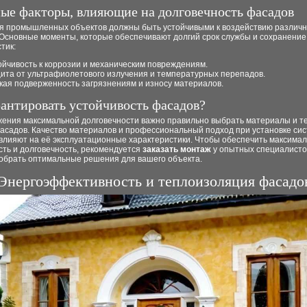
ые факторы, влияющие на долговечность фасадов
я промышленных объектов должны быть устойчивыми к воздействию различ
 Основные моменты, которые обеспечивают долгий срок службы и сохранение
тик:
ойчивость к коррозии и механическим повреждениям.
ита от ультрафиолетового излучения и температурных перепадов.
кая подверженность загрязнениям и износу материалов.
рантировать устойчивость фасадов?
жения максимальной долговечности важно правильно выбрать материалы и т
асадов. Качество материалов и профессиональный подход при установке си
влияют на её эксплуатационные характеристики. Чтобы обеспечить максима
сть и долговечность, рекомендуется
заказать монтаж
у опытных специалисто
добрать оптимальные решения для вашего объекта.
Энергоэффективность и теплоизоляция фасадо