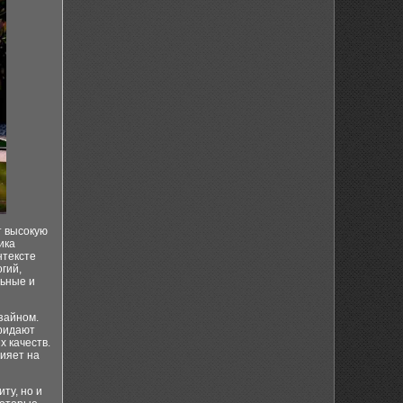
 высокую
ика
нтексте
гий,
льные и
зайном.
придают
 качеств.
ияет на
ту, но и