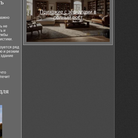
ть
Прихожие с зеркалами в
полный рост
важно
ь не
ь и
лужбы
истики.
зуется ряд
ю и резким
 здание
 что
спечит
для