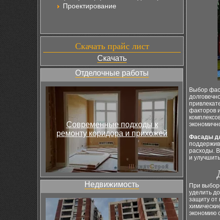
Проектирование
Скачать прайс лист
Скачать
Отделочные работы
Выбор фас
долговечно
привлекате
факторов 
комплексов
Современные подходы к
экономичн
ремонту коридора и прихожей
Фасады д
поддержив
расходы. 
и улучшит
Недвижимость
При выбор
уделить д
защиту от 
химические
экономию 