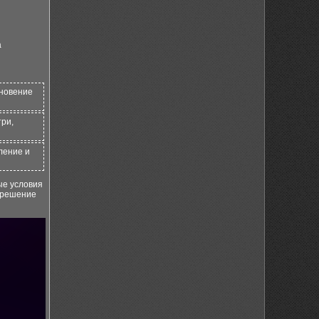
а
новение
три,
ление и
ые условия
 решение