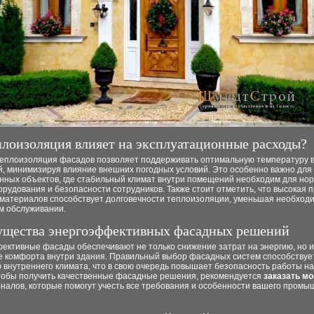
плоизоляция влияет на эксплуатационные расходы?
еплоизоляция фасадов позволяет поддерживать оптимальную температуру 
, минимизируя влияние внешних погодных условий. Это особенно важно для
ных объектов, где стабильный климат внутри помещений необходим для но
рудования и безопасности сотрудников. Также стоит отметить, что высокая 
материалов способствует долговечности теплоизоляции, уменьшая необходи
м обслуживании.
щества энергоэффективных фасадных решений
ективные фасады обеспечивают не только снижение затрат на энергию, но и
 комфорта внутри здания. Правильный выбор фасадных систем способствуе
внутреннего климата, что в свою очередь повышает безопасность работы на
чтобы получить качественные фасадные решения, рекомендуется
заказать м
налов, которые помогут учесть все требования и особенности вашего промы