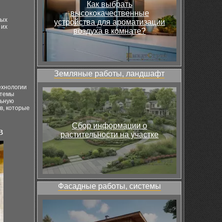
Как выбрать
высококачественные
ных
устройства для ароматизации
 их
воздуха в комнате?
Земляные работы, ландшафт
ехнологии
стемы
льную
в, которые
Сбор информации о
в
растительности на участке
Фасадные работы, системы