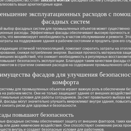
кое совершенство, стоит
заказать монтаж
фасадных систем у специалистов, 
еализовать ваши архитектурные идеи.
еньшение эксплуатационных расходов с помо
фасадных систем
й выбор фасадных систем для промышленных объектов может существенно 
ционные расходы. Эффективные фасады обеспечивают высокую прочность и
сть, что минимизирует необходимость в частом обслуживании и ремонте. Эт
затраты на поддержание здания в рабочем состоянии и продлить срок его сл
бладающие отличной теплоизоляцией, помогают сократить затраты на отопл
ирование, снижая потребление энергии. Высокая прочность материалов защ
внешних воздействий, что снижает необходимость в регулярных восстановит
 повышает безопасность эксплуатации. Благодаря таким качествам фасады с
ементом в стратегии снижения расходов на содержание промышленного объе
имущества фасадов для улучшения безопаснос
комфорта
системы для промышленных объектов играют важную роль в обеспечении бе
 на рабочем месте. Они не только защищают здание от внешних воздействий
тимальные условия для работы сотрудников. За счет правильного выбора ма
й, фасады могут значительно улучшить микроклимат внутри здания, повысит
 снизить риски для здоровья и безопасности.
сады повышают безопасность
ные фасадные системы обеспечивают защиту от внешних факторов, таких ка
дь или даже химические воздействия. Они способствуют снижению риска про
ществ внутрь и создают безопасные условия для работников.