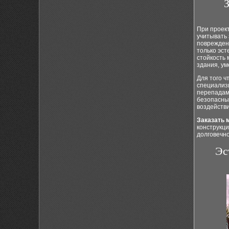
З
При проек
учитывать 
поврежден
только эс
стойкость
здания, у
Для того 
специализ
перепадам
безопасны
воздейств
Заказать 
конструкц
долговечн
Эс