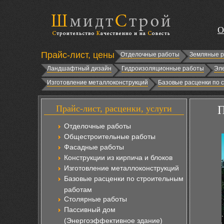
О
Прайс-лист, цены
Отделочные работы
Земляные 
Ландшафтный дизайн
Гидроизоляционные работы
Эл
Изготовление металлоконструкций
Базовые расценки по 
Прайс-лист, расценки, услуги
П
Отделочные работы
Общестроительные работы
Фасадные работы
Конструкции из кирпича и блоков
Изготовление металлоконструкций
Базовые расценки по строительным
работам
Столярные работы
Пассивный дом
(Энергоэффективное здание)