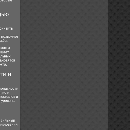
которые
щью
снизить
о позволяет
ужбы.
ение и
ищает
ельных
тановятся
кта.
ти и
зопасности
, но и
териалов и
ь уровень
к сильный
никновения