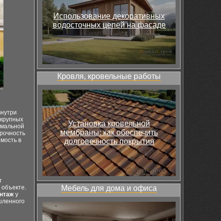
Использование декоративных
водосточных цепей на фасаде
Кровля, кровельные работы
внутри
 крупных
Установка кровельной
рмальной
мембраны: как обеспечить
прочность
мость в
долговечность покрытия
т
 объекте.
Мебель для дома и офиса
онтаж
у
шленного