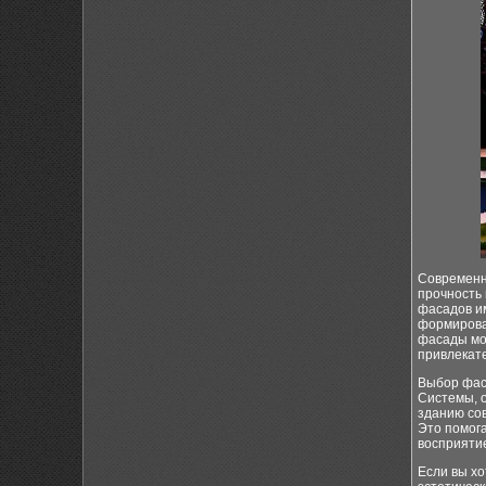
Современн
прочность 
фасадов им
формирова
фасады мо
привлекат
Выбор фас
Системы, 
зданию сов
Это помог
восприяти
Если вы х