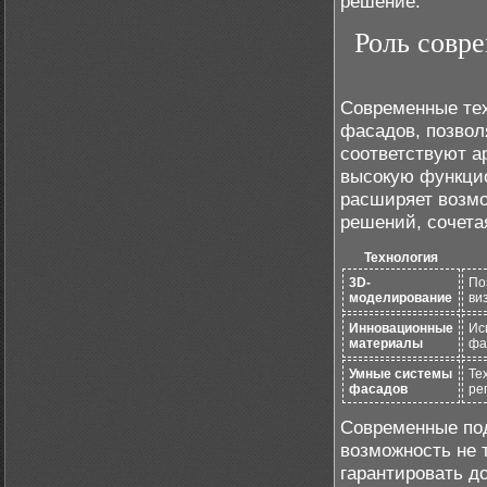
решение.
Роль совр
Современные тех
фасадов, позвол
соответствуют а
высокую функцио
расширяет возм
решений, сочетая
Технология
3D-
По
моделирование
ви
Инновационные
Ис
материалы
фа
Умные системы
Те
фасадов
ре
Современные по
возможность не 
гарантировать д