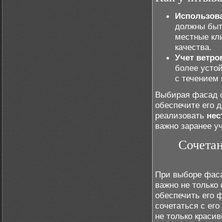
Использов
должны быт
местные кл
качества.
Учет ветро
более усто
с течением
Выбирая фасад с
обеспечите его д
реализовать
нес
важно заранее у
Сочетан
При выборе фаса
важно не только
обеспечить его 
сочетаться с ег
не только краси