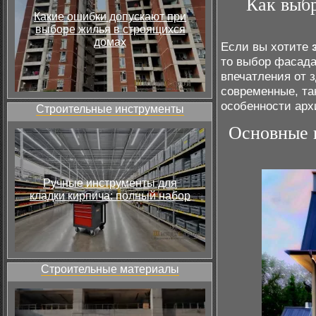
Как выбр
Какие ошибки допускают при
выборе жилья в строящихся
домах
Если вы хотите
то выбор фасада
впечатления от 
современные, та
особенности арх
Строительные инструменты
Основные 
Ручные инструменты для
кладки кирпича: полный набор
Строительные материалы