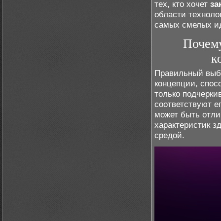
тех, кто хочет
за
области техноло
самых смелых и
Почему
к
Правильный выб
концепции, спос
только подчерки
соответствуют е
может быть отл
характеристик з
средой.