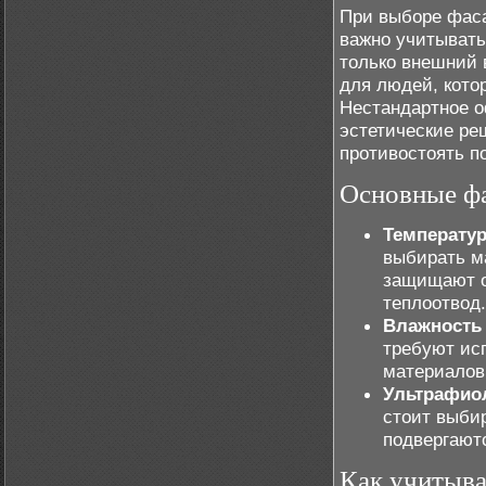
При выборе фаса
важно учитывать
только внешний в
для людей, кото
Нестандартное о
эстетические ре
противостоять п
Основные фа
Температу
выбирать м
защищают от
теплоотвод.
Влажность 
требуют ис
материалов
Ультрафио
стоит выбир
подвергают
Как учитыва