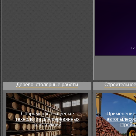
Дерево, столярные работы
Строительное
Современные клеевые
Применение 
технологии для деревянных
автопылесос
конструкций
стройп