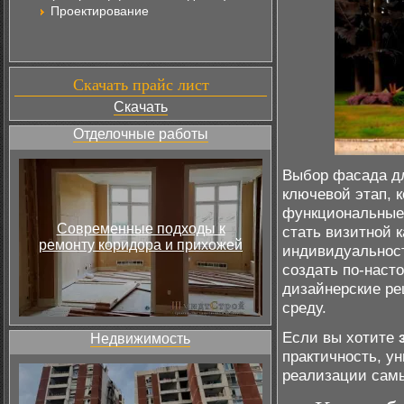
Проектирование
Скачать прайс лист
Скачать
Отделочные работы
Выбор фасада дл
ключевой этап, 
функциональные 
Современные подходы к
стать визитной к
ремонту коридора и прихожей
индивидуальност
создать по-наст
дизайнерские ре
среду.
Если вы хотите
Недвижимость
практичность, у
реализации сам