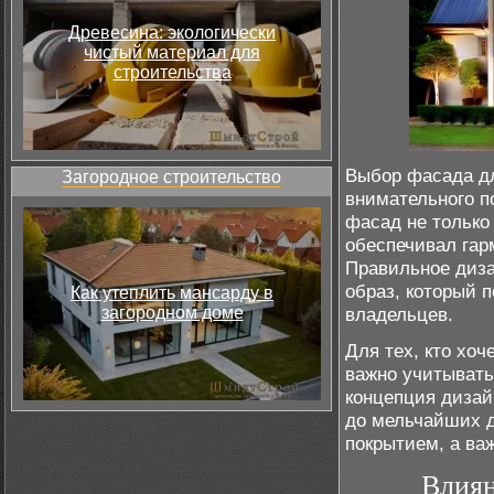
Древесина: экологически
чистый материал для
строительства
Выбор фасада дл
Загородное строительство
внимательного п
фасад не только
обеспечивал гар
Правильное диза
образ, который 
Как утеплить мансарду в
загородном доме
владельцев.
Для тех, кто хоч
важно учитывать 
концепция дизай
до мельчайших д
покрытием, а ва
Влиян