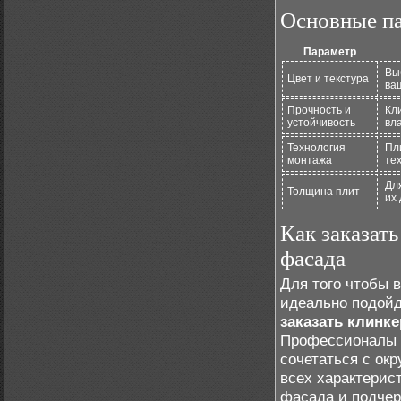
Основные па
Параметр
Вы
Цвет и текстура
ва
Прочность и
Кл
устойчивость
вл
Технология
Пл
монтажа
те
Дл
Толщина плит
их
Как заказат
фасада
Для того чтобы 
идеально подойд
заказать клинк
Профессионалы п
сочетаться с ок
всех характерис
фасада и подчер