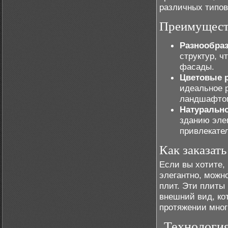
различных типов
Преимуществ
Разнообраз
структур, ч
фасады.
Цветовые 
идеальное 
ландшафтом
Натурально
зданию элег
привлекате
Как заказат
Если вы хотите,
элегантно, можн
плит. Эти плиты
внешний вид, ко
протяжении мног
Технологи