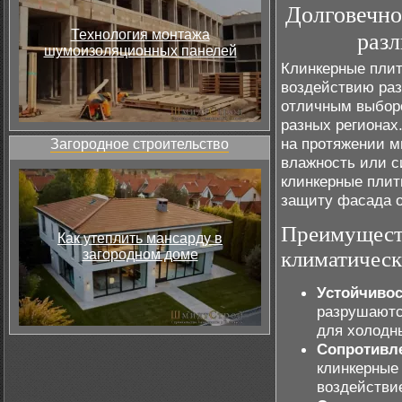
Долговечно
Технология монтажа
раз
шумоизоляционных панелей
Клинкерные плит
воздействию раз
отличным выбор
разных регионах
на протяжении м
Загородное строительство
влажность или с
клинкерные плит
защиту фасада о
Преимуществ
Как утеплить мансарду в
загородном доме
климатическ
Устойчивос
разрушаютс
для холодн
Сопротивле
клинкерные
воздействи