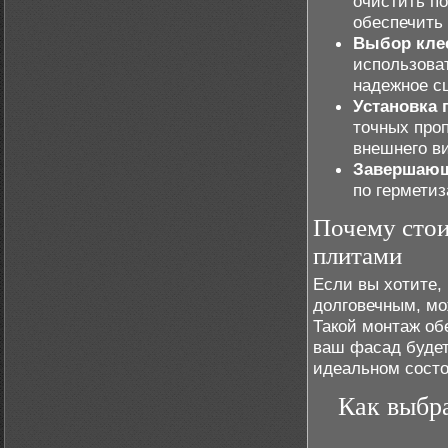
очистить по
обеспечить 
Выбор клее
использова
надежное с
Установка 
точных про
внешнего в
Завершающ
по гермети
Почему стои
плитами
Если вы хотите,
долговечным, м
Такой монтаж об
ваш фасад будет
идеальном состо
Как выбр