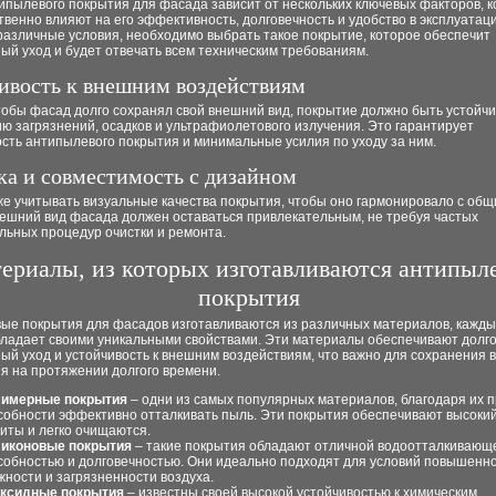
ипылевого покрытия для фасада зависит от нескольких ключевых факторов, 
венно влияют на его эффективность, долговечность и удобство в эксплуатаци
различные условия, необходимо выбрать такое покрытие, которое обеспечит
й уход и будет отвечать всем техническим требованиям.
ивость к внешним воздействиям
тобы фасад долго сохранял свой внешний вид, покрытие должно быть устойчи
ю загрязнений, осадков и ультрафиолетового излучения. Это гарантирует
сть антипылевого покрытия и минимальные усилия по уходу за ним.
ка и совместимость с дизайном
же учитывать визуальные качества покрытия, чтобы оно гармонировало с об
нешний вид фасада должен оставаться привлекательным, не требуя частых
льных процедур очистки и ремонта.
ериалы, из которых изготавливаются антипыл
покрытия
ые покрытия для фасадов изготавливаются из различных материалов, кажды
бладает своими уникальными свойствами. Эти материалы обеспечивают долго
й уход и устойчивость к внешним воздействиям, что важно для сохранения 
я на протяжении долгого времени.
имерные покрытия
– одни из самых популярных материалов, благодаря их п
собности эффективно отталкивать пыль. Эти покрытия обеспечивают высоки
иты и легко очищаются.
иконовые покрытия
– такие покрытия обладают отличной водоотталкивающ
собностью и долговечностью. Они идеально подходят для условий повышенн
жности и загрязненности воздуха.
ксидные покрытия
– известны своей высокой устойчивостью к химическим