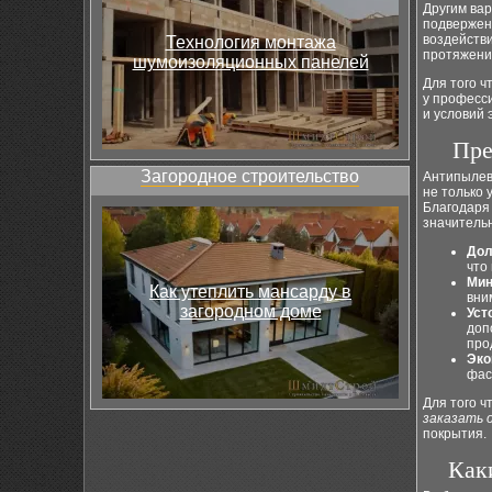
Другим ва
подвержен
воздейств
Технология монтажа
протяжении
шумоизоляционных панелей
Для того 
у професси
и условий 
Пре
Загородное строительство
Антипылев
не только 
Благодаря
значитель
Дол
что
Мин
Как утеплить мансарду в
вни
загородном доме
Уст
доп
про
Эко
фас
Для того ч
заказать 
покрытия.
Как