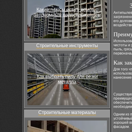
Какие плюсы есть у домов с
Антипылев
автономным водоснабжением
загрязнени
его долго
воздейств
Преиму
Использо
Строительные инструменты
чистоты и 
пыль, гряз
первонача
Как за
Для того 
использов
Как выбрать пилу для резки
нанесение 
металла
Существует
преимущест
обеспечит
необходимо
Строительные материалы
Одним из 
устойчивый
хорошей в
фасадом.