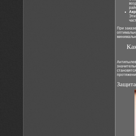
воз
рай
Акр
Эти
час
При заказ
оптимальн
минимальн
Ка
Антипылев
значительн
становятс
протяжени
Защита