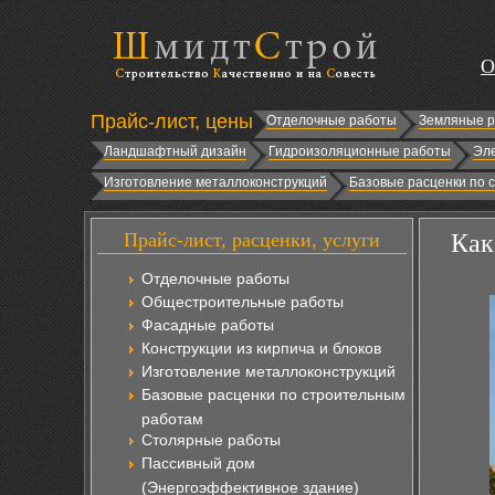
О
Прайс-лист, цены
Отделочные работы
Земляные 
Ландшафтный дизайн
Гидроизоляционные работы
Эл
Изготовление металлоконструкций
Базовые расценки по 
Прайс-лист, расценки, услуги
Как
Отделочные работы
Общестроительные работы
Фасадные работы
Конструкции из кирпича и блоков
Изготовление металлоконструкций
Базовые расценки по строительным
работам
Столярные работы
Пассивный дом
(Энергоэффективное здание)