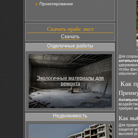
Проектирование
Скачать прайс лист
Скачать
Отделочные работы
Для сохра
антипыле
удерживая 
чтобы фаса
обеспечит 
Экологичные материалы для
Как п
ремонта
Преиму
Антипыле
воздействи
требуют
м
Недвижимость
Как вы
Для прави
защитит ф
высокой ус