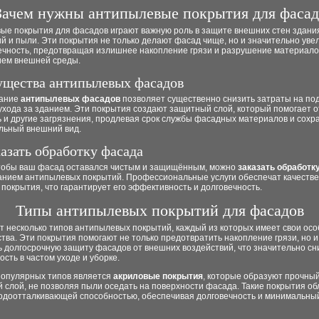
Зачем нужны антипылевые покрытия для фасад
ые покрытия для фасадов играют важную роль в защите внешних стен здани
й и пыли. Эти покрытия не только делают фасад чище, но и значительно ув
вечность, предотвращая излишнее накопление грязи и разрушение материало
ием внешней среды.
щества антипылевых фасадов
вание
антипылевых фасадов
позволяет существенно снизить затраты на п
ухода за зданием. Эти покрытия создают защитный слой, который помогает о
ь и другие загрязнения, продлевая срок службы фасадных материалов и сохр
льный внешний вид.
казать обработку фасада
чтобы ваш фасад оставался чистым и защищённым, можно
заказать обработк
анием антипылевых покрытий. Профессиональные услуги обеспечат качеств
покрытия, что гарантирует его эффективность и долговечность.
Типы антипылевых покрытий для фасадов
 несколько типов антипылевых покрытий, каждый из которых имеет свои осо
ва. Эти покрытия помогают не только предотвратить накопление грязи, но и
ь долгосрочную защиту фасадов от внешних воздействий, что значительно с
сть в частом уходе и уборке.
популярных типов является
акриловые покрытия
, которые образуют прочный
 слой, не позволяя пыли оседать на поверхности фасада. Такие покрытия о
одоотталкивающей способностью, обеспечивая долговечность и минимальный