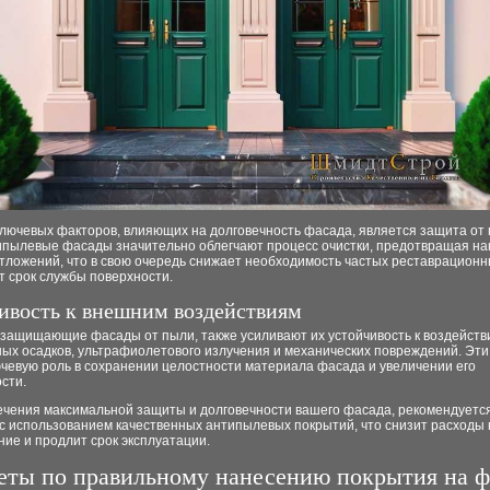
ключевых факторов, влияющих на долговечность фасада, является защита от
типылевые фасады значительно облегчают процесс очистки, предотвращая н
тложений, что в свою очередь снижает необходимость частых реставрационн
т срок службы поверхности.
ивость к внешним воздействиям
 защищающие фасады от пыли, также усиливают их устойчивость к воздейст
ых осадков, ультрафиолетового излучения и механических повреждений. Эт
ючевую роль в сохранении целостности материала фасада и увеличении его
сти.
ечения максимальной защиты и долговечности вашего фасада, рекомендуется
с использованием качественных антипылевых покрытий, что снизит расходы 
ие и продлит срок эксплуатации.
еты по правильному нанесению покрытия на ф