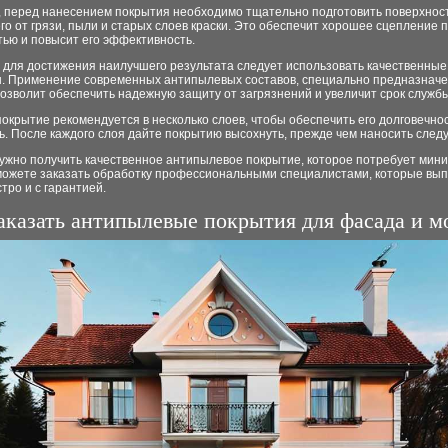
, перед нанесением покрытия необходимо тщательно подготовить поверхнос
го от грязи, пыли и старых слоев краски. Это обеспечит хорошее сцепление 
ью и повысит его эффективность.
 для достижения наилучшего результата следует использовать качественные
. Применение современных антипылевых составов, специально предназнач
озволит обеспечить надежную защиту от загрязнений и увеличит срок служб
окрытие рекомендуется в несколько слоев, чтобы обеспечить его долговечнос
. После каждого слоя дайте покрытию высохнуть, прежде чем наносить след
нужно получить качественное антипылевое покрытие, которое потребует мин
 можете заказать обработку профессиональными специалистами, которые вы
тро и с гарантией.
заказать антипылевые покрытия для фасада и 