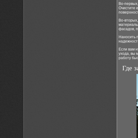
Во-первых
Очистите е
поверхност
Во-вторых,
материалы
фасадов, п
Наносить п
надежность
Если вам 
ухода, вы
работу быс
Где 