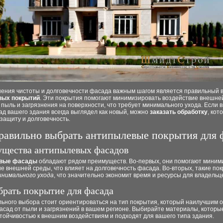
нения чистоты и долговечности фасада важным шагом является правильный 
вых покрытий
. Эти покрытия помогают минимизировать воздействие внешне
пыль и загрязнения на поверхности, что требует минимального ухода. Если в
д вашего здания всегда выглядел как новый, можно
заказать обработку
, кот
защиту и долговечность.
равильно выбрать антипылевые покрытия для 
щества антипылевых фасадов
вые фасады
обладают рядом преимуществ. Во-первых, они помогают миним
е внешней среды, что влияет на долговечность фасада. Во-вторых, такие по
инимального ухода
, что значительно экономит время и ресурсы для владельц
брать покрытие для фасада
льного выбора стоит ориентироваться на тип покрытия, который наилучшим 
асад от пыли и загрязнений в вашем регионе. Выбирайте материалы, которы
тойчивостью к внешним воздействиям и подходят для вашего типа здания.