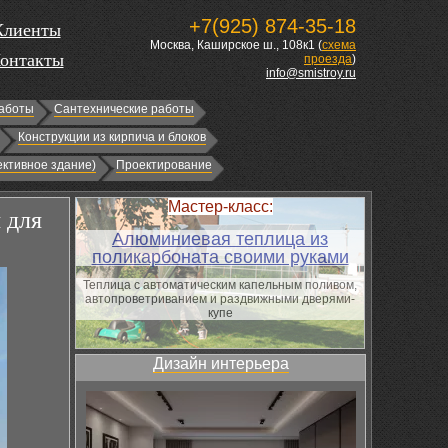
+7(925) 874-35-18
Клиенты
Москва, Каширское ш., 108к1 (
схема
онтакты
проезда
)
info@smistroy.ru
аботы
Сантехнические работы
Конструкции из кирпича и блоков
ктивное здание)
Проектирование
Мастер-класс:
 для
Алюминиевая теплица из
поликарбоната своими руками
Теплица с автоматическим капельным поливом,
автопроветриванием и раздвижными дверями-
купе
Дизайн интерьера