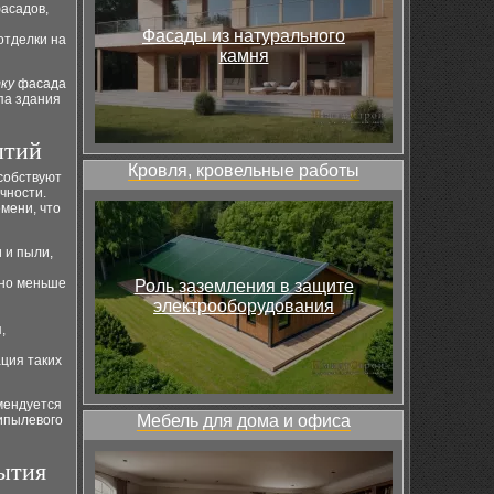
фасадов,
Фасады из натурального
отделки на
камня
ку
фасада
па здания
ытий
Кровля, кровельные работы
собствуют
чности.
мени, что
 и пыли,
ьно меньше
Роль заземления в защите
электрооборудования
,
ация таких
мендуется
Мебель для дома и офиса
ипылевого
ытия