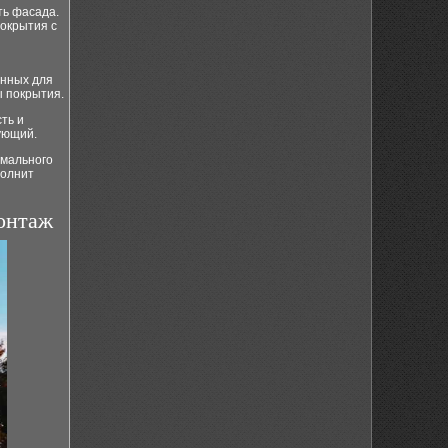
ть фасада.
покрытия с
енных для
ы покрытия.
ть и
ующий.
имального
полнит
монтаж