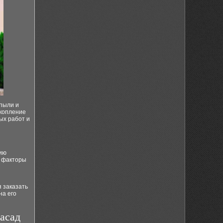
 пыли и
акопление
ых работ и
вию
и факторы
 заказать
на его
асад