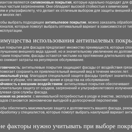
риантом являются
силиконовые покрытия
, которые идеально подходят для 
ных частым загрязнениям. Они обладают высокой стойкостью к химическим
иям и ультрафиолету, что делает их отличным выбором для защиты внешней 
 многих лет.
чтобы выбрать подходящее
антипылевое покрытие
, можно
заказать обработ
оналов, которые помогут выбрать оптимальный вариант в зависимости от ти
эксплуатации.
имущества использования антипылевых покр
ые покрытия для фасадов предлагают множество преимуществ, которые спо
улучшению внешнего вида зданий, но и значительному увеличению их долгове
 таким покрытиям, фасады остаются чистыми на протяжении длительного вре
но снижает затраты на регулярное обслуживание.
говечность
: антипылевые покрытия защищают фасады от воздействия грязи
 помогает сохранить их привлекательный внешний вид в течение многих лет.
имальный уход
: благодаря специальной защите фасады требуют значител
мания и уборки, что экономит время и средства на обслуживание.
ойчивость к внешним воздействиям
: антипылевые покрытия обеспечивают
олнительную защиту от осадков, загрязнений и ультрафиолетового излучения
длевая срок службы фасада.
номия на ремонте
: с минимальной потребностью в уходе и очистке, эксплуат
адов становится экономически выгодной в долгосрочной перспективе.
тобы обеспечить максимальную защиту и долговечность вашего фасада, реко
обработку
у специалистов, которые помогут выбрать наилучший вариант ант
ие факторы нужно учитывать при выборе покр