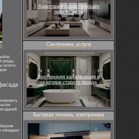
Адаптация существующих
пространств
Сантехника, услуги
выбор
й среды,
ы хотите,
орая
Внутренняя канализация в
квартире старого фонда
фасада
изировать
крытия
ев зданий.
Бытовая техника, электроника
образом
е обладают