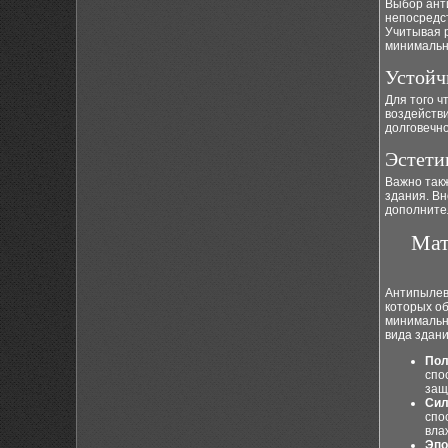
Выбор ант
непосредст
Учитывая 
минимальны
Устойч
Для того ч
воздействи
долговечно
Эстети
Важно так
здания. В
дополните
Мат
Антипылев
которых о
минимальны
вида здани
Пол
спо
защ
Сил
спо
вла
Эпо