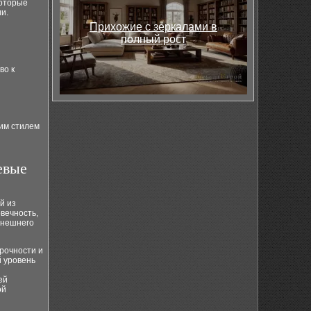
которые
и.
Прихожие с зеркалами в
полный рост
во к
щим стилем
евые
й из
вечность,
внешнего
рочности и
й уровень
ей
ой