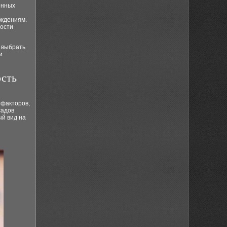
енных
еждениям.
мости
 выбрать
и
ость
 факторов,
садов
ый вид на