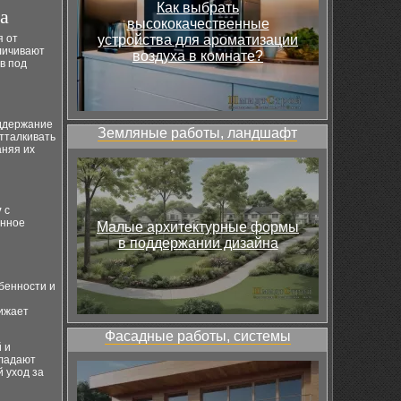
Как выбрать
а
высококачественные
я от
устройства для ароматизации
еличивают
воздуха в комнате?
в под
оддержание
Земляные работы, ландшафт
тталкивать
аняя их
у
с
енное
Малые архитектурные формы
в поддержании дизайна
бенности и
нижает
Фасадные работы, системы
 и
бладают
 уход за