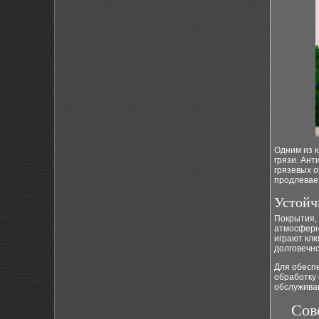
Одним из 
грязи. Ан
грязевых о
продлевае
Устойч
Покрытия,
атмосферн
играют кл
долговечно
Для обесп
обработку 
обслуживан
Сов