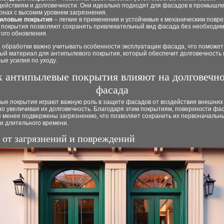
действиям и долговечности. Они идеально подходят для фасадов в промышл
онах с высоким уровнем загрязнения.
иловые покрытия
– легкие в применении и устойчивые к механическим повр
 покрытия позволяют сохранять привлекательный вид фасада без необходи
того обновления.
е обработки важно учитывать особенности эксплуатации фасада, что поможет
ый материал для антипылевого покрытия, который обеспечит долговечность 
ые усилия по уходу.
к антипылевые покрытия влияют на долговечн
фасада
ые покрытия играют важную роль в защите фасадов от воздействия внешних
о увеличивая их долговечность. Благодаря этим покрытиям, поверхности фа
я менее подвержены загрязнению, что позволяет сохранить их первоначальн
и длительного времени.
 от загрязнений и повреждений