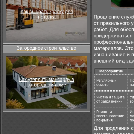
Как выбрать краску для
Продление служ
потолка
от правильного 
работ. Для обес
придерживаться 
профессионально
материалов. Это
Загородное строительство
изнашивание и п
внешний вид зда
Мероприятие
Как утеплить мансарду в
Регулярный
Пр
загородном доме
осмотр
на
Чистка и защита
Уд
от загрязнений
во
Ремонт и
Ис
восстановление
ма
покрытия
по
Для продления с