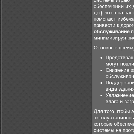
системы играют
обеспечении их 
дефектов на ран
помогают избежа
привести к доро
обслуживание
п
минимизируя рис
Основные преиму
Предотвращ
могут повли
Снижение за
обслуживан
Поддержани
вида здани
Увлажнение 
влага и заг
Для того чтобы
эксплуатационны
которые обеспеч
системы на прот