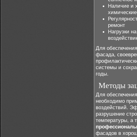
Наличие и х
химические
Регулярнос
ремонт
Нагрузки н
воздействи
Для обеспечени
фасада, своевре
профилактически
системы и сохра
годы.
Методы за
Для обеспечения
необходимо при
воздействий. Эф
разрушение стро
температуры, а 
профессиональ
фасадов в хорош