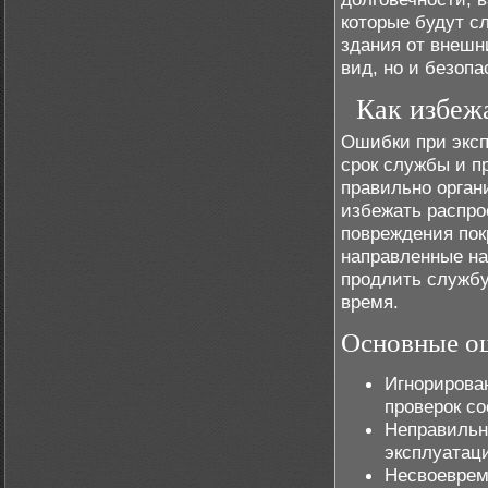
которые будут с
здания от внешн
вид, но и безопа
Как избеж
Ошибки при эксп
срок службы и п
правильно орган
избежать распро
повреждения пок
направленные на
продлить службу
время.
Основные ош
Игнорирова
проверок с
Неправильн
эксплуатац
Несвоеврем