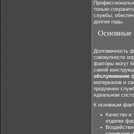
Профессиональн
только сохранит
службы, обеспеч
долгие годы.
Основные 
Долговечность ф
совокупности оп
факторы могут б
самой конструкц
обслуживание
ф
материалов и св
продлении служб
идеальном состо
К основным факт
Качество и
отделки фа
Воздействие
солнечное 