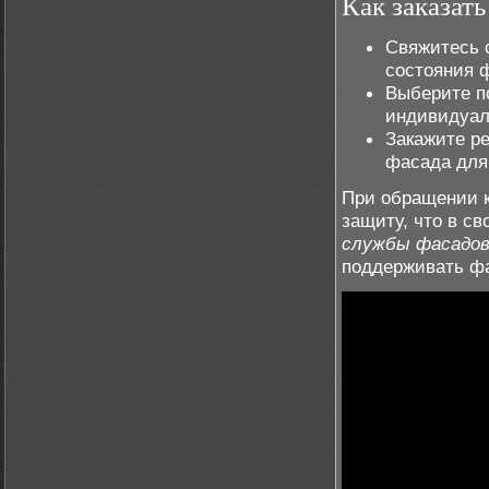
Как заказать
Свяжитесь 
состояния 
Выберите п
индивидуал
Закажите р
фасада для
При обращении 
защиту, что в с
службы фасадо
поддерживать фа