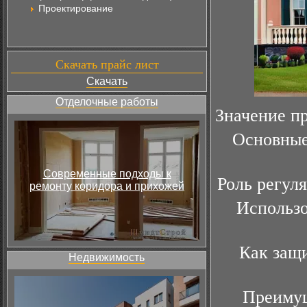
Проектирование
Скачать прайс лист
Скачать
Отделочные работы
Значение п
Основные
Современные подходы к
Роль регул
ремонту коридора и прихожей
Использо
Как защи
Недвижимость
Преимущ