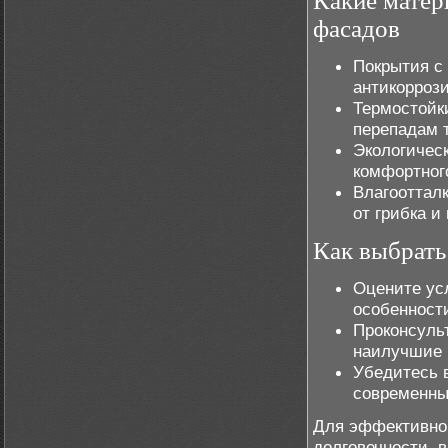
Какие матер
фасадов
Покрытия с 
антикорроз
Термостойк
перепадам 
Экологичес
комфортног
Влагооттал
от грибка и
Как выбрать
Оцените ус
особенност
Проконсуль
наилучшие 
Убедитесь 
современны
Для эффективно
долговечности, 