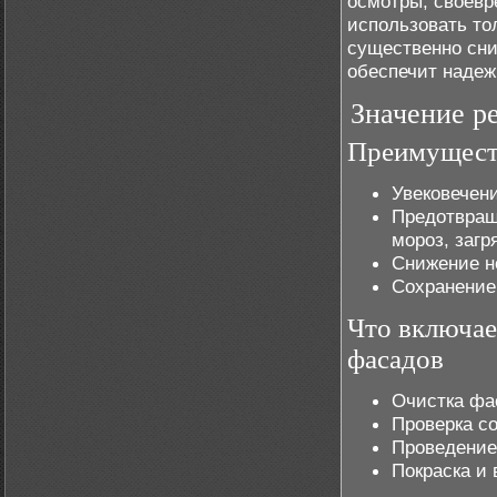
осмотры, своевр
использовать то
существенно сни
обеспечит надеж
Значение р
Преимуществ
Увековечен
Предотвращ
мороз, загр
Снижение н
Сохранение
Что включае
фасадов
Очистка фа
Проверка с
Проведение
Покраска и