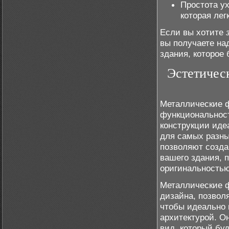
Простота ух
которая лег
Если вы хотите
вы получаете на
здания, которое 
Эстетичес
Металлические ф
функциональност
конструкции иде
для самых разны
позволяют созда
вашего здания, 
оригинальностью
Металлические 
дизайна, позвол
чтобы идеально
архитектурой. О
вид, который бу