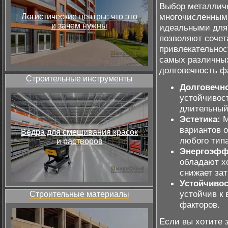
Выбор металлич
многочисленным
Логистические центры: что это
и зачем нужны
идеальными для 
позволяют сочет
привлекательнос
самых различных
долговечность ф
Строительные инструменты
Долговечно
устойчивос
длительный
Эстетика:
М
вариантов о
Ведра для смешивания красок
любого типа
и растворов
Энергоэфф
обладают х
снижает зат
Устойчивос
устойчив к
Строительные материалы
факторов.
Если вы хотите