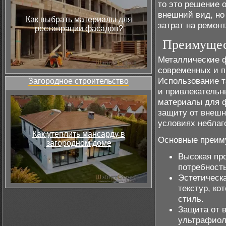
то это решение 
внешний вид, но
Как выбрать материалы для
затрат на ремонт
реставрации фасадов?
Преимущес
Металлические 
современных и п
Использование т
Загородное строительство
и привлекательн
материалы для ф
защиту от внешн
условиях неблаг
Как утеплить мансарду в
Основные преим
загородном доме
Высокая пр
потребность
Эстетическ
текстур, ко
стиль.
Защита от в
ультрафиол