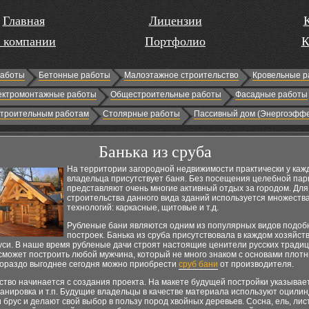
Главная
Лицензии
 компании
Портфолио
К
работы
Бетонные работы
Малоэтажное строительство
Кровельные р
ектромонтажные работы
Общестроительные работы
Фасадные работы
строительным работам
Столярные работы
Пассивный дом (Энергоэффе
Банька из сруба
На территории загородной недвижимости практически у каж
владельца присутствует баня. Без посещения целебной пар
представляют очень многие активный отдых за городом. Для
строительства данного вида зданий используется множеств
технологий: каркасные, щитовые и т.д.
Рубленые бани являются одним из популярных видов подоб
построек. Банька из сруба присутствовала в каждом хозяйст
си. В наше время рубленые дачи строят настоящие ценители русских традиц
сможет построить любой мужчина, который не много знаком с основами плотн
 гораздо выгоднее сегодня можно приобрести
сруб бани
от производителя.
тво начинается с создания проекта. На макете будущей постройки указывае
ланировка и т.п. Будущие владельцы в качестве материала используют оцили
 брус и делают свой выбор в пользу пород хвойных деревьев. Сосна, ель, ли