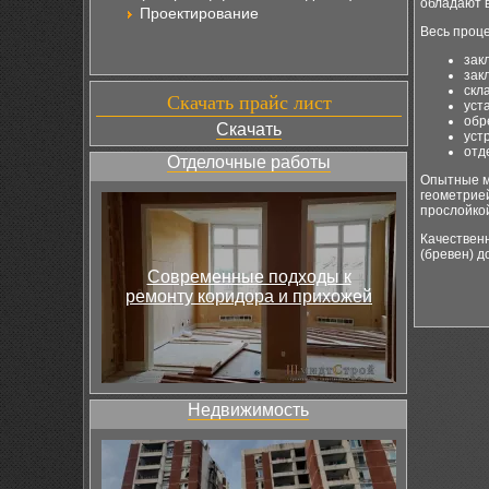
обладают в
Проектирование
Весь проце
зак
зак
скл
Скачать прайс лист
уст
обр
Скачать
уст
отд
Отделочные работы
Опытные ма
геометрие
прослойко
Качественн
(бревен) д
Современные подходы к
ремонту коридора и прихожей
Недвижимость