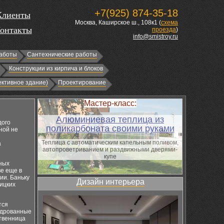
+7(925) 874-35-18
Клиенты
Москва, Каширское ш., 108к1 (
схема
онтакты
проезда
)
info@smistroy.ru
аботы
Сантехнические работы
Конструкции из кирпича и блоков
ктивное здание)
Проектирование
Мастер-класс:
Алюминиевая теплица из
дого
поликарбоната своими руками
ной не
Теплица с автоматическим капельным поливом,
а
автопроветриванием и раздвижными дверями-
купе
ных
ве еще в
ии. Баньку
Дизайн интерьера
ицких
тся
ндрованные
ственница