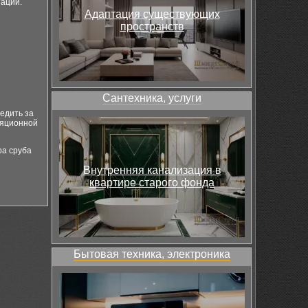
тации.
Адаптация существующих
пространств
Сантехника, услуги
едить за
ляционной
ра сруба
Внутренняя канализация в
квартире старого фонда
Бытовая техника, электроника