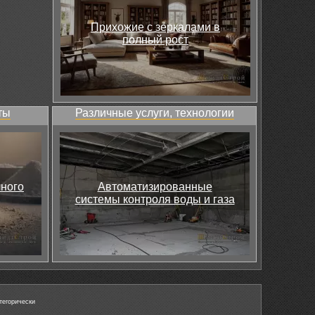
Прихожие с зеркалами в
полный рост
ты
Различные услуги, технологии
чного
Автоматизированные
системы контроля воды и газа
тегорически