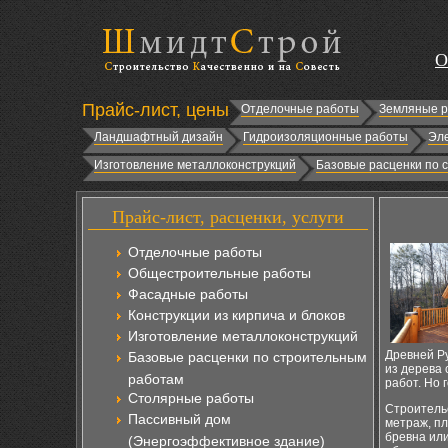
О
Прайс-лист, цены
Отделочные работы
Земляные 
Ландшафтный дизайн
Гидроизоляционные работы
Эл
Изготовление металлоконструкций
Базовые расценки по 
Прайс-лист, расценки, услуги
Отделочные работы
Общестроительные работы
Фасадные работы
Конструкции из кирпича и блоков
Изготовление металлоконструкций
Древней Ру
Базовые расценки по строительным
из дерева 
работам
работ. Но
Столярные работы
Строительс
Пассивный дом
метраж, п
бревна или
(Энергоэффективное здание)