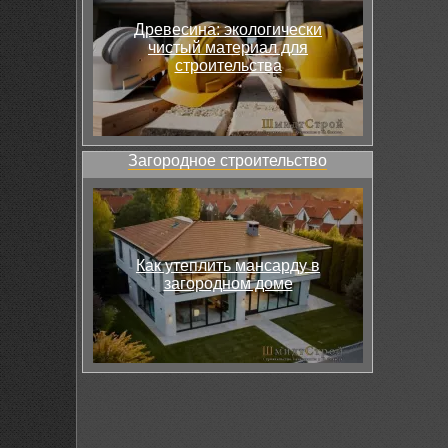
Древесина: экологически
чистый материал для
строительства
Загородное строительство
Как утеплить мансарду в
загородном доме