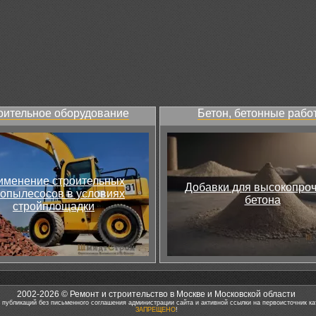
оительное оборудование
Бетон, бетонные рабо
именение строительных
Добавки для высокопро
топылесосов в условиях
бетона
стройплощадки
2002-2026 © Ремонт и строительство в Москве и Московской области
 публикаций без письменного соглашения администрации сайта и активной ссылки на первоисточник ка
ЗАПРЕЩЕНО
!