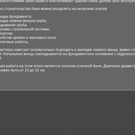
лагостойкими свойствами и обеспечивают зданию очень долгий срок эксплуа
сс строительства бани можно разделить на несколько этапов:
ладка фундамента;
ладка нижних венцов сруба;
адывания сруба;
ановка стропильной системы;
ешетка;
ройство кровли и чернового пола;
елочные работы.
стера советуют основательно подходить к закладке первого венца, важно сл
й. Начальные венцы закладываются на фундаментное основание с гидроизо
й.
ая работа на этом этапе является залогом отличной бани. Диапазон диамет
олжен быть от 23 до 32 см.