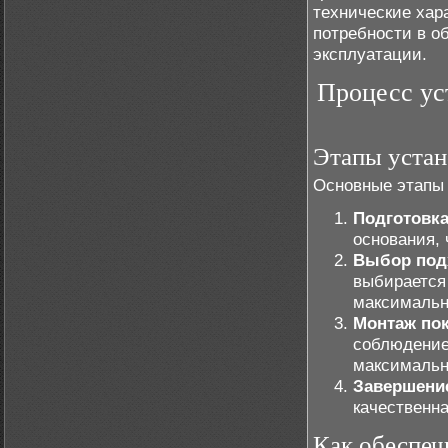
технические хара
потребности в о
эксплуатации.
Процесс ус
Этапы устан
Основные этапы 
Подготовк
основания,
Выбор под
выбирается
максималь
Монтаж по
соблюдение
максимальн
Завершени
качественна
Как обеспеч