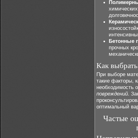
Полимерны
химических
долговечнос
Керамичес
износостой
интенсивны
Бетонные 
прочных кр
механическ
Как выбрать
При выборе мате
такие факторы, к
необходимость 
повреждений
. З
проконсультиров
оптимальный вар
Частые о