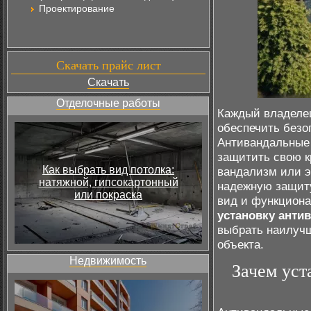
Проектирование
Скачать прайс лист
Скачать
Отделочные работы
Каждый владелец
обеспечить безо
Антивандальные 
защитить свою к
Как выбрать вид потолка:
вандализм или э
натяжной, гипсокартонный
надежную защиту
или покраска
вид и функциона
установку анти
выбрать наилучш
объекта.
Недвижимость
Зачем уст