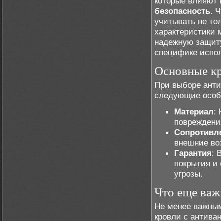
которые влияют 
безопасность
. 
учитывать не то
характеристики 
надежную защиту
специфике испол
Основные к
При выборе анти
следующие особ
Материал
:
повреждени
Сопротивл
внешние воз
Гарантия
: 
покрытия и 
угрозы.
Что еще важ
Не менее важным
кровли с антива