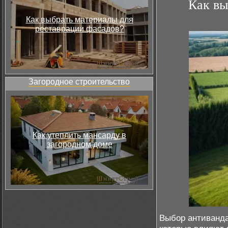
Как вы
Как выбрать материалы для
реставрации фасадов?
Загородное строительство
Как утеплить мансарду в
загородном доме
Выбор антиванда