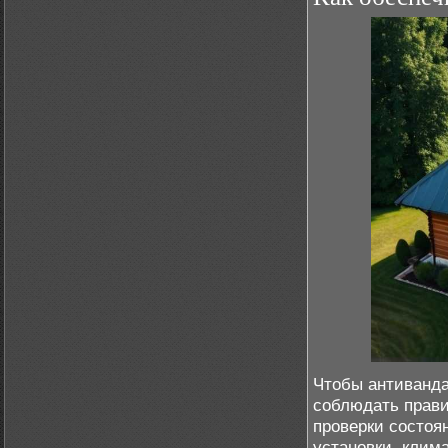
Чтобы антиванда
соблюдать прави
проверки состоя
установки, клим