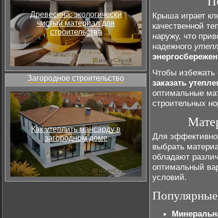
П
Древесина: экологически
Крыша играет кл
чистый материал для
качественной те
строительства
наружу, что прив
надежного
утеп
энергосбережен
Чтобы избежать 
Загородное строительство
заказать утепл
оптимальные мат
строительных но
Мате
Как утеплить мансарду в
Для эффективн
загородном доме
выбрать матери
обладают различ
оптимальный вар
условий.
Популярные
Минеральн