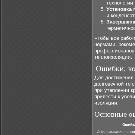
технологии
Установка 
и конденсат
Завершающ
герметичнос
Чтобы все работ
нормами, реком
профессионалов.
теплоизоляции.
Ошибки, ко
Для достижения
долговечной теп
при утеплении к
привести к увел
изоляции.
Основные о
Ошибк
Использование непо