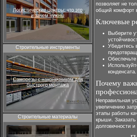
позволяет не то
общий комфорт 
Логистические центры: что это
и зачем нужны
Ключевые р
Выберите у
устойчивост
Убедитесь 
Строительные инструменты
предотвращ
Обеспечьте
Используйт
конденсата.
Саморезы с наконечником для
Почему важн
быстрого монтажа
профессион
Неправильная ус
увеличению затр
этапы работы ка
Строительные материалы
крыши. Заказать
долговечности и