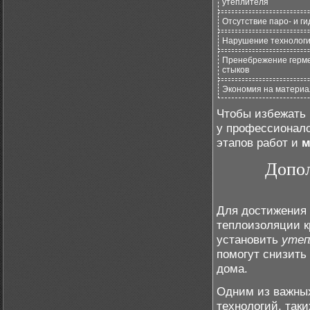
утеплителя
Отсутствие паро- и г
Нарушение технолог
Пренебрежение герм
стыков
Экономия на материа
Чтобы избежать
у профессионало
этапов работ и
м
Допо
Для достижения
теплоизоляции к
установить
утеп
помогут снизить
дома.
Одним из важных
технологий, таки