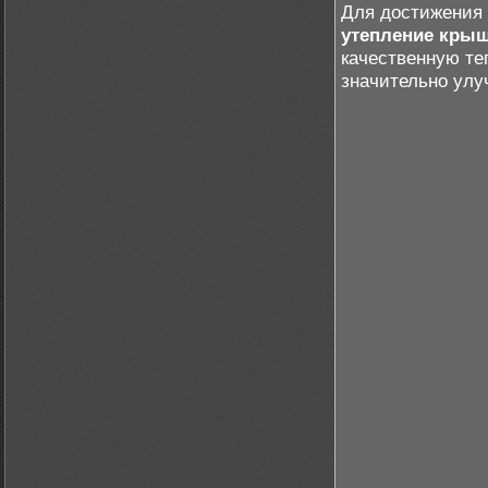
Для достижения
утепление кры
качественную т
значительно улу