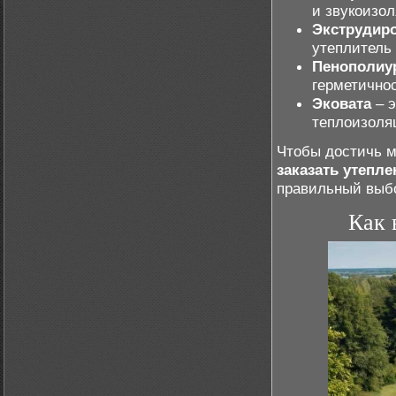
и звукоизо
Экструдир
утеплитель
Пенополиу
герметично
Эковата
– э
теплоизоля
Чтобы достичь м
заказать утепл
правильный выбо
Как 