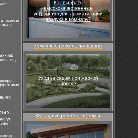
Как выбрать
вуют
высококачественные
устройства для ароматизации
воздуха в комнате?
ши
, включая
тных и
Земляные работы, ландшафт
аких как
щие птиц.
Уход за садом при жаркой
арьеров,
погоде
эффективно
ши
, что
мых
Фасадные работы, системы
омогут
такие
екомых