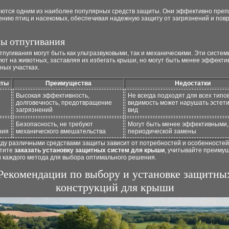
яются одним из наиболее популярных средств защиты. Они эффективно преп
ению птиц и насекомых, обеспечивая надежную защиту от загрязнений и пов
ы отпугивания
пугивания могут быть как ультразвуковыми, так и механическими. Эти систем
ют на животных, заставляя их избегать крыши, но могут быть менее эффект
ных участках.
иты
Преимущества
Недостатки
Высокая эффективность,
Не всегда подходят для всех типо
долговечность, предотвращение
видимость может нарушать эстет
загрязнений
вид
Безопасность, не требуют
Могут быть менее эффективными,
ния
механического вмешательства
периодической замены
ду различными средствами защиты зависит от потребностей и особенностей
отите
заказать установку защитных систем для крыши
, учитывайте преимущ
и каждого метода для выбора оптимального решения.
Рекомендации по выбору и установке защитны
конструкций для крыши