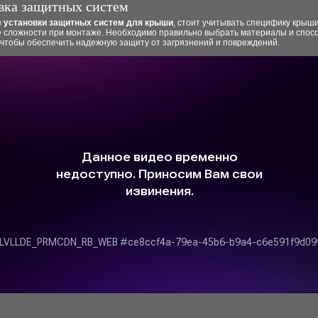
вка защитных систем
е установки защитных систем для крыши
, стоит учитывать специфику крыши
 сложности при монтаже. Необходимо правильно выбрать материалы и спос
 чтобы обеспечить надежную защиту от загрязнений и повреждений.