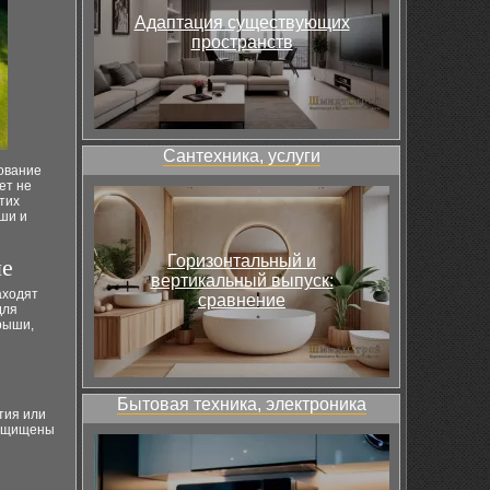
Адаптация существующих
пространств
Сантехника, услуги
зование
ет не
тих
ши и
Горизонтальный и
ше
вертикальный выпуск:
аходят
сравнение
для
крыши,
Бытовая техника, электроника
тия или
защищены