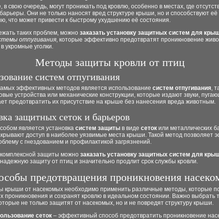
 в свою очередь, могут проникать под кровлю, особенно в местах, где отсутст
арьеры. Они не только наносят вред структуре крыши, но и способствуют её
ю, что может привести к быстрому ухудшению её состояния.
ежать таких проблем, можно
заказать установку защитных систем для кры
стемы отпугивания
, которые эффективно предотвратят проникновение живо
в укромные уголки.
Методы защиты кровли от птиц
зование систем отпугивания
самых эффективных методов является использование
систем отпугивания
, т
овые устройства или механические конструкции, которые издают звуки, пугаю
ет предотвратить их присутствие на крыше без нанесения вреда животным.
вка защитных сеток и барьеров
особом является установка
систем защиты
в виде
сеток
или металлических б
акрывают доступ в наиболее уязвимые места крыши. Такой метод позволяет 
облему с гнездованием и профилактикой загрязнений.
 комплексной защиты можно
заказать установку защитных систем для кры
надежную защиту от птиц и значительно продлит срок службы кровли.
особы предотвращения проникновения насеко
ы крыши от насекомых необходимо применить различные методы, которые п
х проникновения и сохранят кровлю в идеальном состоянии. Важно выбрать 
оторые не только защитят от насекомых, но и не повредят структуру крыши.
ользование сеток
– эффективный способ предотвратить проникновение нас