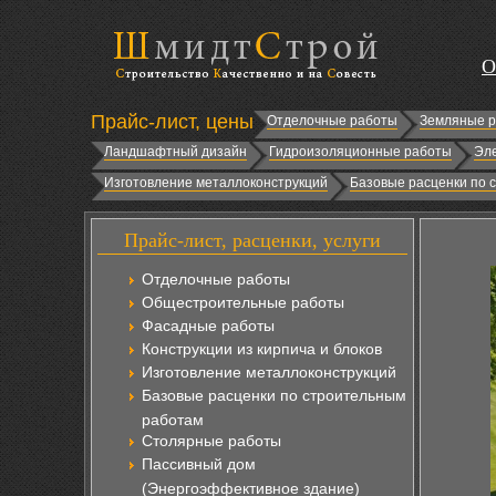
О
Прайс-лист, цены
Отделочные работы
Земляные 
Ландшафтный дизайн
Гидроизоляционные работы
Эл
Изготовление металлоконструкций
Базовые расценки по 
Прайс-лист, расценки, услуги
Отделочные работы
Общестроительные работы
Фасадные работы
Конструкции из кирпича и блоков
Изготовление металлоконструкций
Базовые расценки по строительным
работам
Столярные работы
Пассивный дом
(Энергоэффективное здание)