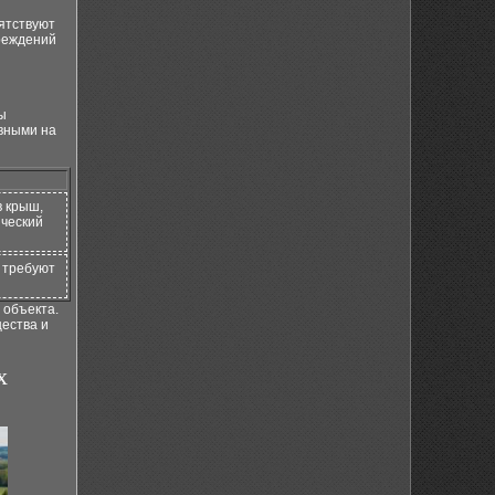
ятствуют
реждений
ы
ивными на
в крыш,
ический
 требуют
 объекта.
ества и
х