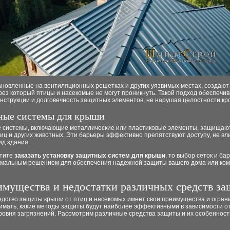
тановленные на вентиляционных решетках и других уязвимых местах, создаю
рез который птицы и насекомые не могут проникнуть. Такой подход обеспечи
онструкции и долговечность защитных элементов, не нарушая целостности кр
ные системы для крыши
 системы, включающие металлические или пластиковые элементы, защищаю
иц и других животных. Эти барьеры эффективно препятствуют доступу, не вл
ид здания.
отите
заказать установку защитных систем для крыши
, то выбор сеток и ба
имальным решением для обеспечения надежной защиты вашего дома или ком
мущества и недостатки различных средств з
едство защиты крыши от птиц и насекомых имеет свои преимущества и огран
имать, какие методы защиты будут наиболее эффективными в зависимости о
ровня загрязнений. Рассмотрим различные средства защиты и их особенност