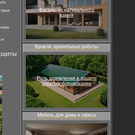
быть
Фасады из натурального
оторые
камня
ечную
х и
Кровля, кровельные работы
защиты
Роль заземления в защите
электрооборудования
Мебель для дома и офиса