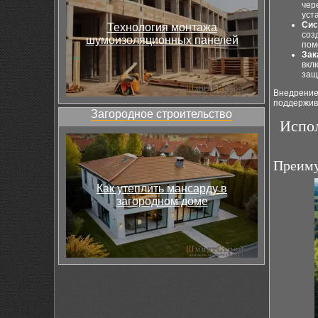
чер
уст
Сис
Технология монтажа
соз
шумоизоляционных панелей
пом
Зак
вкл
защ
Внедрение
поддержива
Загородное строительство
Испол
Преиму
Как утеплить мансарду в
загородном доме