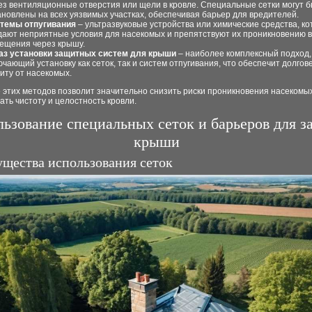
ез вентиляционные отверстия или щели в кровле. Специальные сетки могут 
ановлены на всех уязвимых участках, обеспечивая барьер для вредителей.
темы отпугивания
– ультразвуковые устройства или химические средства, к
дают неприятные условия для насекомых и препятствуют их проникновению в
ещения через крышу.
аз установки защитных систем для крыши
– наиболее комплексный подход,
ючающий установку как сеток, так и систем отпугивания, что обеспечит долгов
иту от насекомых.
 этих методов позволит значительно снизить риски проникновения насекомы
ть чистоту и целостность кровли.
ьзование специальных сеток и барьеров для 
крыши
щества использования сеток