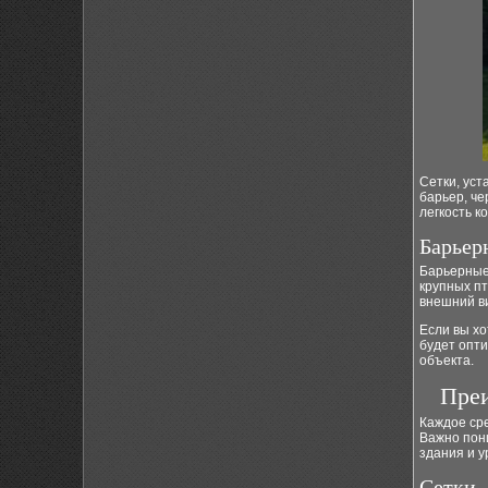
Сетки, ус
барьер, че
легкость к
Барьер
Барьерные
крупных пт
внешний в
Если вы х
будет опт
объекта.
Преи
Каждое ср
Важно пон
здания и у
Сетки