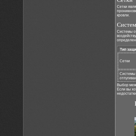
Сетки явл
проникнов
кровли.
Систем
Системы от
воздейству
определен
Тип защ
Сетки
Системы
отпугива
Выбор меж
Если вы х
недостатк