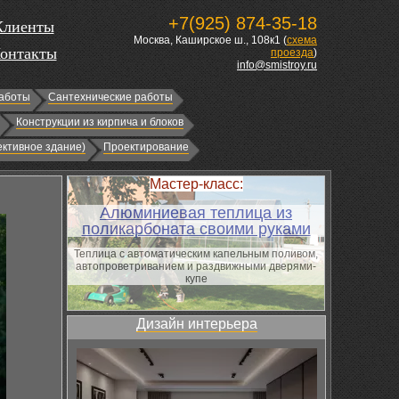
+7(925) 874-35-18
Клиенты
Москва, Каширское ш., 108к1 (
схема
онтакты
проезда
)
info@smistroy.ru
аботы
Сантехнические работы
Конструкции из кирпича и блоков
ктивное здание)
Проектирование
Мастер-класс:
Алюминиевая теплица из
поликарбоната своими руками
Теплица с автоматическим капельным поливом,
автопроветриванием и раздвижными дверями-
купе
Дизайн интерьера