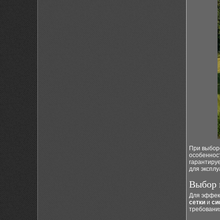
При выборе
особеннос
гарантиру
для эксплу
Выбор 
Для эффек
сетки
и
си
требовани