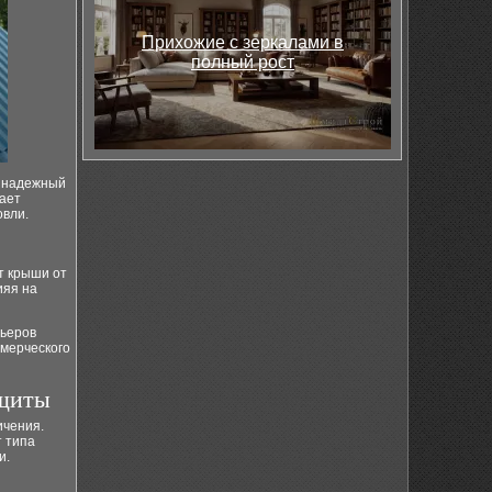
Прихожие с зеркалами в
полный рост
т надежный
вает
овли.
т крыши от
ияя на
рьеров
мерческого
ащиты
ичения.
т типа
и.