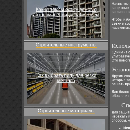
Насекомые,
защитные б
Какие плюсы есть у домов с
загрязнени
автономным водоснабжением
Чтобы изб
сетки
и
си
насекомых 
Строительные инструменты
Исполь
Одним из 
ультразвук
Это помога
Устано
Как выбрать пилу для резки
Другим сп
металла
которые з
решать пр
Для более
обеспечит 
Сп
Строительные материалы
Для защит
избежать и
способы, к
Исп