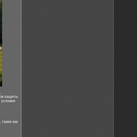
,
дов защиты
 условия
 такие как