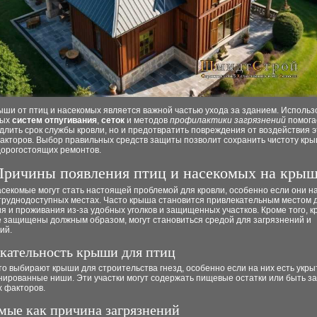
ыши от птиц и насекомых является важной частью ухода за зданием. Исполь
ных
систем отпугивания
,
сеток
и методов
профилактики загрязнений
помога
длить срок службы кровли, но и предотвратить повреждения от воздействия э
акторов. Выбор правильных средств защиты позволит сохранить чистоту кры
дорогостоящих ремонтов.
Причины появления птиц и насекомых на кры
секомые могут стать настоящей проблемой для кровли, особенно если они н
 труднодоступных местах. Часто крыша становится привлекательным местом 
я и проживания из-за удобных уголков и защищенных участков. Кроме того, 
е защищены должным образом, могут становиться средой для загрязнений и
ий.
кательность крыши для птиц
о выбирают крыши для строительства гнезд, особенно если на них есть укры
нированные ниши. Эти участки могут содержать пищевые остатки или быть 
х факторов.
мые как причина загрязнений