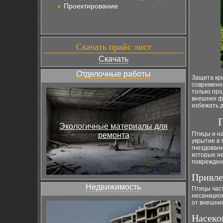
Проектирование
Скачать прайс лист
Скачать
Отделочные работы
Защита кр
современ
только про
внешних ф
избежать 
Экологичные материалы для
Птицы и на
ремонта
укрытие в
гнездовани
которые н
поврежден
Привле
Недвижимость
Птицы част
несанкцио
от внешни
Насеко