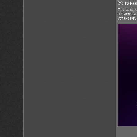
Устано
При
заказ
возможные
установки,