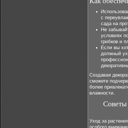
Как обеспеч
Использов
с переувла
сада на про
Не забывай
условиях п
грибков и п
Если вы хо
должный ух
профессион
декоративны
Создавая декора
сможете подчерк
более привлека
влажности.
Советы 
Уход за растени
особого внимани