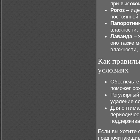
при высоко
Рогоз
– иде
постоянной 
Папоротни
влажности, 
Лаванда
– 
оно также 
влажности,
Как правиль
условиях
Обеспечьте
поможет со
Регулярны
удаление со
Для оптима
периодичес
поддержива
Если вы хотите 
предпочитающим