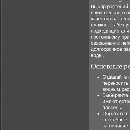
Выбор растений 
внимательного п
качества растен
влажность без у
подходящие для 
постоянному при
связанным с пер
долгосрочное ра
воды.
Основные ре
Отдавайте 
переносить
водным рас
Выбирайте в
имеют естес
плесень.
Обратите в
способные 
загнивание 