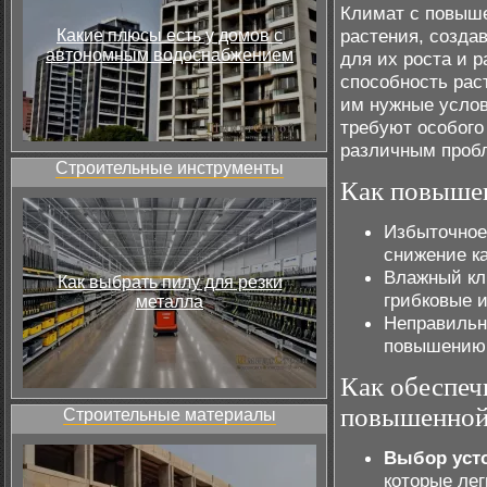
Климат с повыше
растения, созда
Какие плюсы есть у домов с
автономным водоснабжением
для их роста и 
способность рас
им нужные услов
требуют особого 
различным пробл
Строительные инструменты
Как повышен
Избыточное
снижение ка
Влажный кл
Как выбрать пилу для резки
грибковые 
металла
Неправильн
повышению 
Как обеспеч
повышенной
Строительные материалы
Выбор уст
которые лег