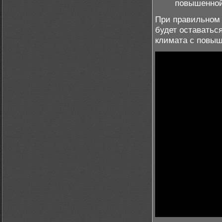
повышенной
При правильном 
будет оставатьс
климата с повы