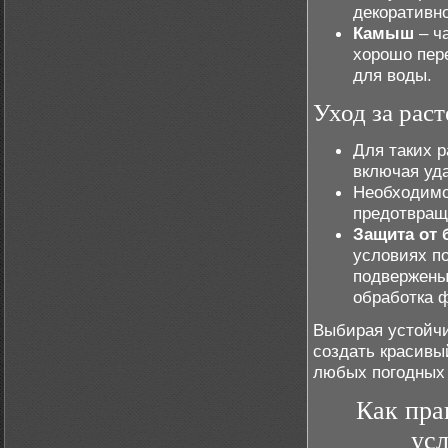
декоративно
Камыш
– ча
хорошо пер
для воды.
Уход за рас
Для таких 
включая уда
Необходимо
предотвраще
Защита от 
условиях п
подвержены
обработка 
Выбирая устойчи
создать красивы
любых погодных 
Как пра
ус