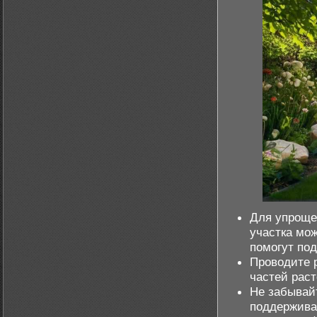
Для упроще
участка мо
помогут под
Проводите 
частей раст
Не забывай
поддержива