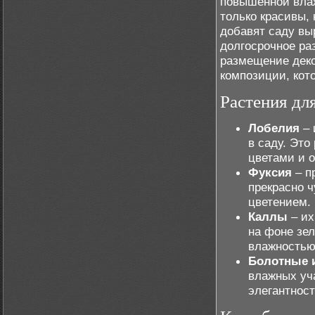
повышенной влаж
только красивы, 
добавят саду вы
долгосрочное ра
размещение деко
композиции, кото
Растения дл
Лобелия
– 
в саду. Это
цветами и 
Фуксия
– п
прекрасно 
цветением.
Каллы
– их
на фоне зел
влажностью
Болотные 
влажных уч
элегантност