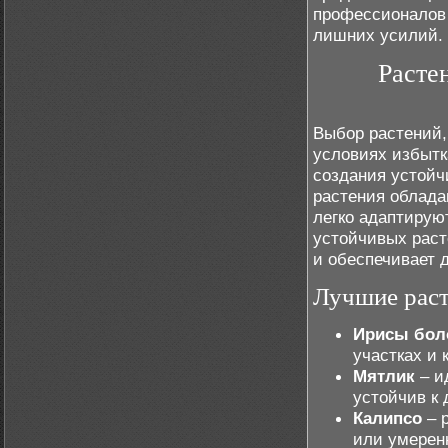
профессионалов 
лишних усилий.
Расте
Выбор растений,
условиях избытк
создания устойч
растения облада
легко адаптирую
устойчивых раст
и обеспечивает 
Лучшие раст
Ирисы бол
участках и 
Мятлик
– и
устойчив к
Калипсо
– р
или умерен