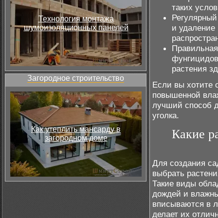
таких услов
Регулярны
Технология монтажа
и удаление
шумоизоляционных панелей
распростра
Правильная
фунгицидов
растения з
Загородное строительство
Если вы хотите 
повышенной вла
лучший способ д
уголка.
Как утеплить мансарду в
Какие р
загородном доме
Для создания са
выбрать растения
Такие виды обла
дождей и влажны
вписываются в л
делает их отлич