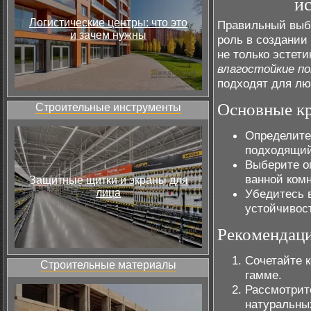
и
Логистические центры: что это
Правильный выбо
и зачем нужны
роль в создании
не только эстети
влагостойкие п
подходят для лю
Основные кр
Строительные инструменты
Определите
подходящий 
Выберите о
ванной ком
Защитные щитки и экраны для
лица
Убедитесь в
устойчивост
Рекомендаци
Сочетайте 
Строительные материалы
гамме.
Рассмотрит
натуральны