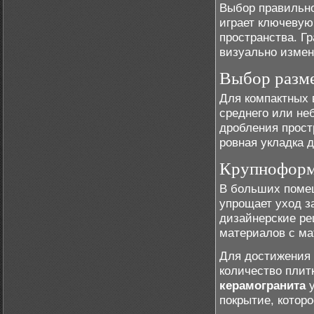
Выбор правильно
играет ключевую
пространства. Г
визуально измен
Выбор разм
Для компактных 
среднего или не
дробления прост
ровная укладка 
Крупноформа
В больших помещ
упрощает уход з
дизайнерские ре
материалов с ма
Для достижения 
количество плит
керамогранита
у
покрытие, которо