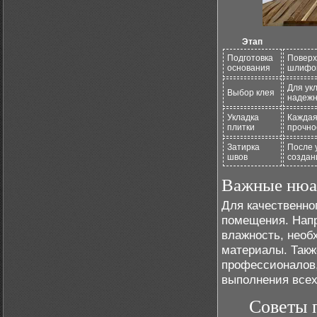
Этап
Подготовка
Поверх
основания
шлифов
Для ук
Выбор клея
надежн
Укладка
Каждая
плитки
прочно
Затирка
После 
швов
создан
Важные нюа
Для качественно
помещения. Напр
влажность, нео
материалы. Такж
профессионалов,
выполнения всех
Советы 