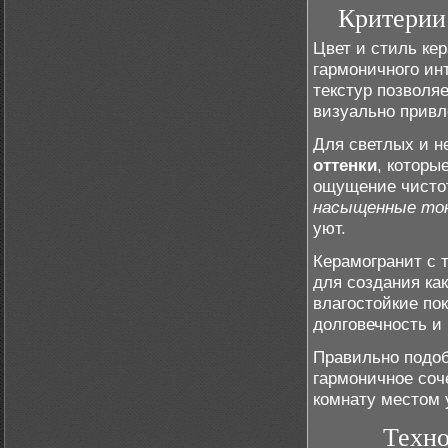
Критерии 
Цвет и стиль ке
гармоничного ин
текстур позволяе
визуально привл
Для светлых и 
оттенки
, которы
ощущение чисто
насыщенные то
уют.
Керамогранит с 
для создания как
влагостойкие по
долговечность и
Правильно подоб
гармоничное соч
комнату местом 
Техно