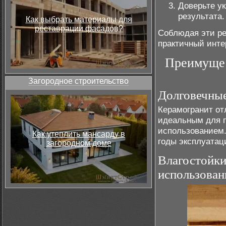
Доверьте у
результата.
Как выбрать материалы для
реставрации фасадов?
Соблюдая эти ре
практичный инте
Преимущес
Загородное строительство
Долговечные
Керамогранит от
идеальным для 
использованием.
Как утеплить мансарду в
годы эксплуатац
загородном доме
Влагостойки
использован