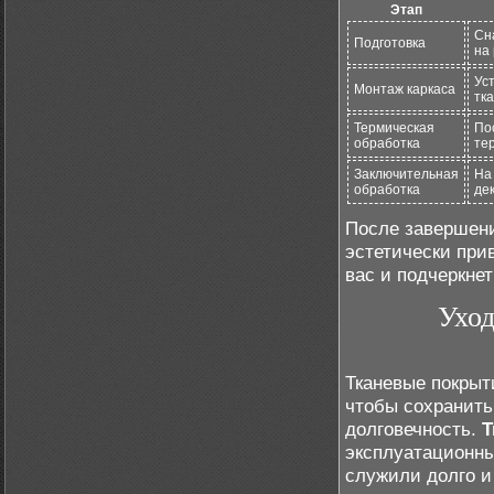
Этап
Сн
Подготовка
на
Ус
Монтаж каркаса
тк
Термическая
По
обработка
те
Заключительная
На
обработка
де
После завершени
эстетически при
вас и подчеркне
Уход
Тканевые покрыт
чтобы сохранить
долговечность.
Т
эксплуатационны
служили долго и