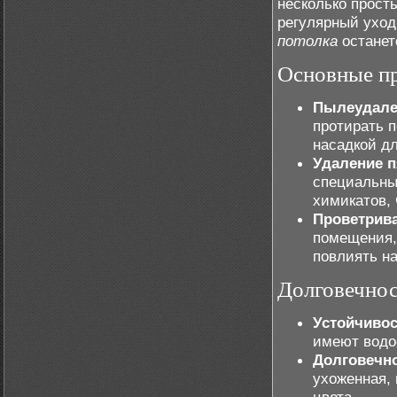
несколько прост
регулярный уход
потолка
останет
Основные пр
Пылеудале
протирать п
насадкой д
Удаление п
специальные
химикатов,
Проветрив
помещения,
повлиять на
Долговечнос
Устойчивос
имеют водо
Долговечн
ухоженная, 