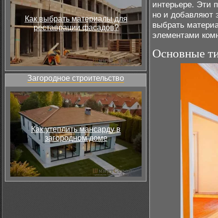
интерьере. Эти 
но и добавляют 
Как выбрать материалы для
выбрать материа
реставрации фасадов?
элементами ком
Основные т
Загородное строительство
Как утеплить мансарду в
загородном доме