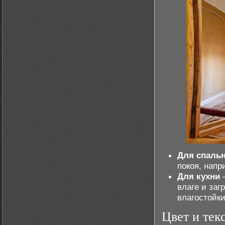
Для спаль
покоя, нап
Для кухни
–
влаге и заг
влагостойки
Цвет и тек