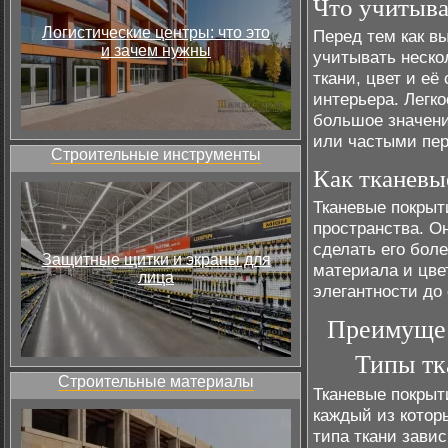
Что учитыва
Логистические центры: что это
Перед тем как в
и зачем нужны
учитывать неско
ткани, цвет и е
интерьера. Легк
большое значени
или частыми пе
Строительные инструменты
Как тканевы
Тканевые покрыт
пространства. О
сделать его бол
Защитные щитки и экраны для
материала и цве
лица
элегантности до
Преимущес
Типы тк
Строительные материалы
Тканевые покрыт
каждый из котор
типа ткани завис