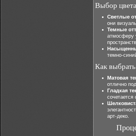
Выбор цвета
Светлые о
они визуаль
Темные от
атмосферу у
пространст
Насыщенны
темно-сини
Как выбрать
Матовая те
отлично под
Гладкая те
сочетается
Шелковиста
элегантнос
арт-деко.
Проце