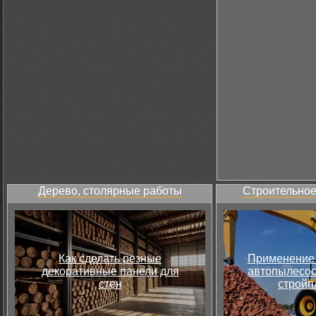
Дерево, столярные работы
Строительное
Как сделать резные
Применение 
декоративные панели для
автопылесос
стен
стройп