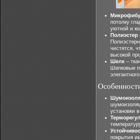
Микрофиб
потолку гла
уютной и к
Полиэстер
Полиэстерн
чистятся, 
высокой пр
Шелк
– тка
Шелковые п
элегантного
Особенности
Шумоизол
шумоизоляц
установки 
Терморегу
температур
Устойчивос
покрытия им