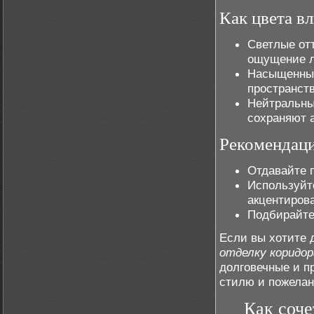
Как цвета в
Светлые от
ощущение л
Насыщенные
пространст
Нейтральны
сохраняют 
Рекомендаци
Отдавайте 
Используйт
акцентиров
Подбирайте
Если вы хотите 
отделку коридор
долговечные и п
стилю и пожелан
Как соче