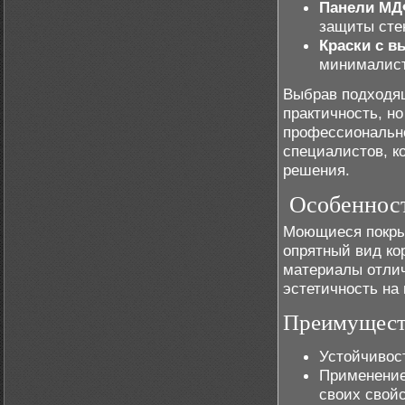
Панели МД
защиты сте
Краски с в
минималист
Выбрав подходящ
практичность, н
профессионально
специалистов, к
решения.
Особеннос
Моющиеся покрыт
опрятный вид ко
материалы отли
эстетичность на
Преимущест
Устойчивост
Применени
своих свой