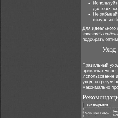
Используйт
долговечнос
Не забывай
визуальный
Для идеального 
заказать отделк
подобрать оптим
Уход 
Правильный уход
привлекательнос
Использование
уход, но регуля
максимально про
Рекомендаци
Тип покрытия
Ре
Моющиеся обои
мо