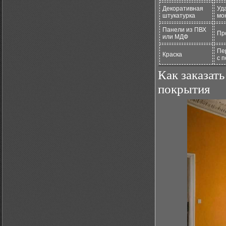
Декоративная
Уд
штукатурка
мо
Панели из ПВХ
Пр
или МДФ
Пе
Краска
с 
Как заказат
покрытия