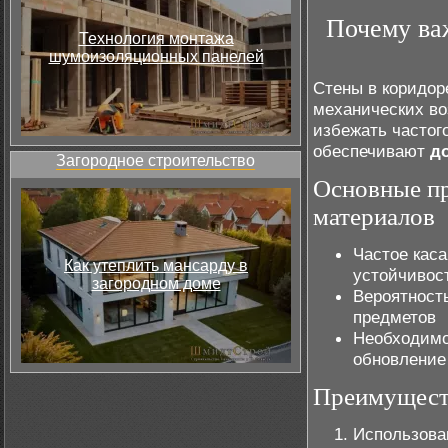
Почему ва
Технология монтажа
шумоизоляционных панелей
Стены в коридор
механических во
избежать частог
обеспечивают
д
Загородное строительство
Основные п
материалов
Частое каса
Как утеплить мансарду в
устойчивост
загородном доме
Вероятност
предметов
Необходимо
обновление
Преимущест
Использова