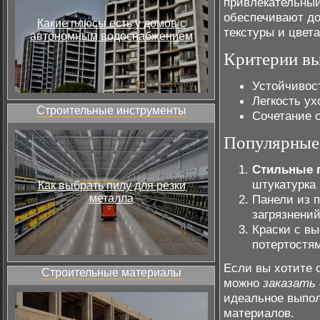
привлекательны
обеспечивают до
Какие плюсы есть у домов с
текстуры и цвет
автономным водоснабжением
Критерии вы
Устойчивос
Легкость ух
Строительные инструменты
Сочетание 
Популярные
Стильные 
штукатурка
Как выбрать пилу для резки
металла
Панели из 
загрязнени
Краски с в
потертостя
Если вы хотите 
Строительные материалы
можно
заказать 
идеальное выпол
материалов.