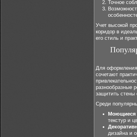
Точное соб
Возможнос
особенност
Учет высокой пр
коридор в идеал
его стиль и прак
Популяр
Для оформления 
сочетают практи
привлекательно
разнообразные р
защитить стены 
Среди популярны
Моющиеся 
текстур и ц
Декоративн
дизайна и 