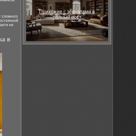
 комнаты.
Прихожие с зеркалами в
т сложного
полный рост
постоянной
аете не
ка в