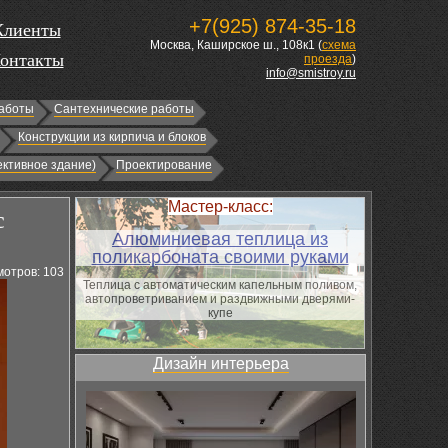
+7(925) 874-35-18
Клиенты
Москва, Каширское ш., 108к1 (
схема
онтакты
проезда
)
info@smistroy.ru
аботы
Сантехнические работы
Конструкции из кирпича и блоков
ктивное здание)
Проектирование
Мастер-класс:
с
Алюминиевая теплица из
поликарбоната своими руками
отров: 103
Теплица с автоматическим капельным поливом,
автопроветриванием и раздвижными дверями-
купе
Дизайн интерьера