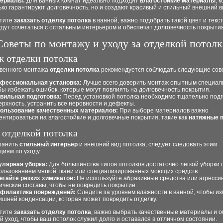
ериалы:
Для ванных комнат идеально подходят
влагостойкие материалы
, 
ько гарантируют долговечность, но и создают красивый и стильный внешний в
отите
заказать отделку потолка
в ванной, важно подобрать такой цвет и текст
дут сочетаться с остальным интерьером и обеспечат долговечность покрытия
Советы по монтажу и уходу за отделкой потолк
 отделки потолка
твенного монтажа
отделки потолка
рекомендуется соблюдать следующие сов
фессиональная установка:
Лучше всего доверить монтаж опытным специал
бы избежать ошибок, которые могут повлиять на долговечность покрытия.
вильная подготовка:
Перед установкой потолка необходимо тщательно подг
ерхность, устранить все неровности и дефекты.
ользование качественных материалов:
При выборе материалов важно
ентироваться на влагостойкие и долговечные покрытия, такие как
натяжные 
а отделкой потолка
ранить
стильный интерьер
и внешний вид потолка, следует следовать этим
циям по уходу:
улярная уборка:
Для большинства типов потолков достаточно легкой уборки 
ользованием мягкой ткани или специализированных моющих средств.
егайте резких химикатов:
Не используйте абразивные средства или агресси
ические составы, чтобы не повредить покрытие.
филактика повреждений:
Следите за уровнем влажности в ванной, чтобы и
ишней конденсации, которая может повредить отделку.
отите
заказать отделку потолка
, важно выбрать качественные материалы и 
 уход, чтобы ваш потолок служил долго и оставался в отличном состоянии.