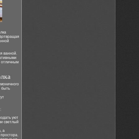
олка
редотвращая
анной
я ванной.
ративными
т отличным
олка
рмоничного
н быть
гут
:
оздать уют
ли светлый
, а
 простора.