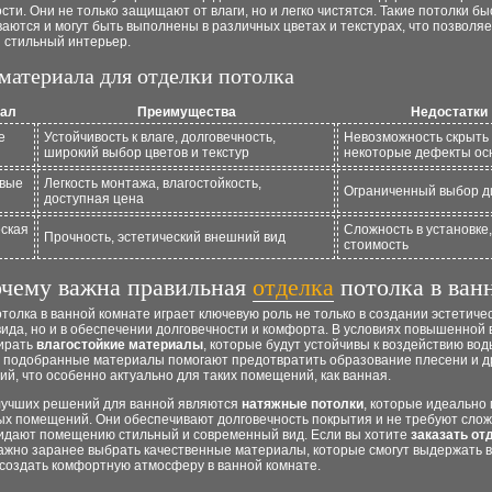
сти. Они не только защищают от влаги, но и легко чистятся. Такие потолки бы
аются и могут быть выполнены в различных цветах и текстурах, что позволяе
 стильный интерьер.
материала для отделки потолка
иал
Преимущества
Недостатки
е
Устойчивость к влаге, долговечность,
Невозможность скрыть
широкий выбор цветов и текстур
некоторые дефекты ос
овые
Легкость монтажа, влагостойкость,
Ограниченный выбор д
доступная цена
ская
Сложность в установке
Прочность, эстетический внешний вид
стоимость
чему важна правильная
отделка
потолка в ван
толка в ванной комнате играет ключевую роль не только в создании эстетиче
ида, но и в обеспечении долговечности и комфорта. В условиях повышенной
ирать
влагостойкие материалы
, которые будут устойчивы к воздействию вод
 подобранные материалы помогают предотвратить образование плесени и д
й, что особенно актуально для таких помещений, как ванная.
лучших решений для ванной являются
натяжные потолки
, которые идеально
ых помещений. Они обеспечивают долговечность покрытия и не требуют слож
ридают помещению стильный и современный вид. Если вы хотите
заказать от
важно заранее выбрать качественные материалы, которые смогут выдержать 
 создать комфортную атмосферу в ванной комнате.