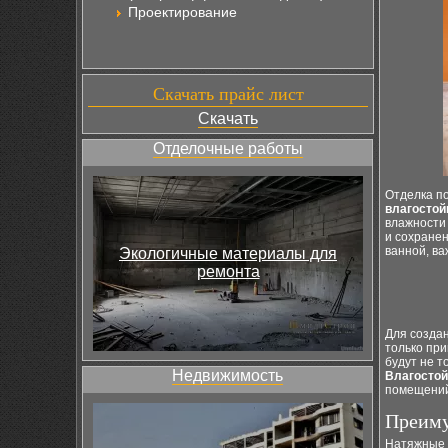
Проектирование
Скачать прайс лист
Скачать
Отделочные работы
Отделка по
влагостой
влажности
и сохранен
ванной, ва
Экологичные материалы для
ремонта
Для созда
только при
будут не т
Недвижимость
Влагостой
помещений
Преиму
Натяжные 