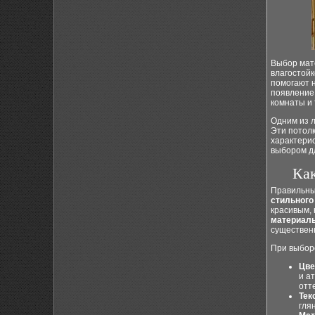
Выбор мате
влагостойк
помогают 
появление 
комнаты и 
Одним из 
Эти потолк
характери
выбором дл
Как
Правильны
стильного
красивым,
материал
существен
При выборе
Цве
и а
отт
Тек
гля