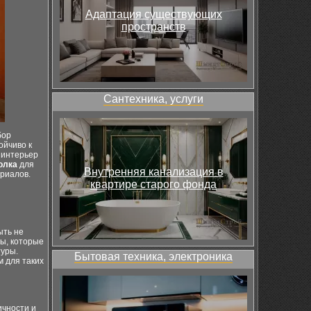
Адаптация существующих
пространств
Сантехника, услуги
бор
ойчиво к
 интерьер
олка
для
Внутренняя канализация в
ериалов.
квартире старого фонда
ыть не
лы, которые
туры.
Бытовая техника, электроника
м для таких
ичности и