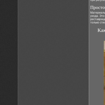
при регуля
Просто
Материалы,
ухода. Это
реставрац
только сти
Как