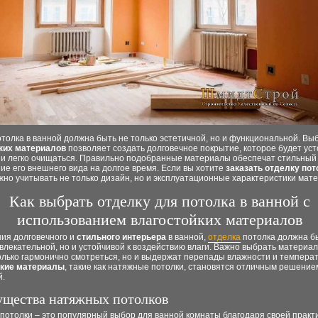
толка в ванной должна быть не только эстетичной, но и функциональной. Вы
ких материалов
позволяет создать долговечное покрытие, которое будет уст
 и легко очищаться. Правильно подобранные материалы обеспечат стильный
ие его внешнего вида на долгое время. Если вы хотите
заказать отделку пот
жно учитывать не только дизайн, но и эксплуатационные характеристики мат
Как выбрать отделку для потолка в ванной с
использованием влагостойких материалов
ния долговечного и
стильного интерьера
в ванной,
отделка
потолка должна б
влекательной, но и устойчивой к воздействию влаги. Важно выбрать материа
олько гармонично смотреться, но и выдержат перепады влажности и темпера
кие материалы
, такие как натяжные потолки, становятся отличным решение
.
щества натяжных потолков
потолки – это популярный выбор для ванной комнаты благодаря своей практ