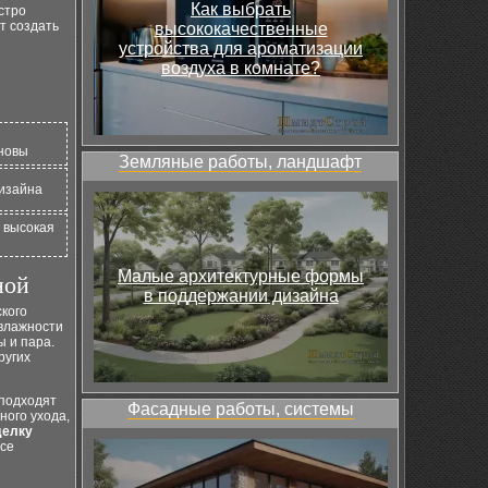
Как выбрать
стро
т создать
высококачественные
устройства для ароматизации
воздуха в комнате?
новы
Земляные работы, ландшафт
изайна
, высокая
Малые архитектурные формы
ной
в поддержании дизайна
ского
 влажности
ы и пара.
ругих
 подходят
Фасадные работы, системы
ного ухода,
делку
все