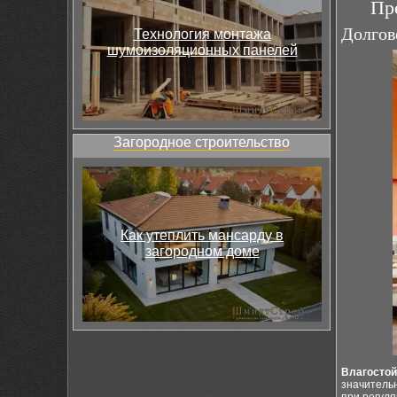
Пр
Долгов
Технология монтажа
шумоизоляционных панелей
Загородное строительство
Как утеплить мансарду в
загородном доме
Влагостой
значительн