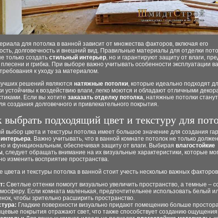
риала для потолка в ванной зависит от множества факторов, включая его
ость, долговечность и внешний вид. Правильные материалы для отделки пот
не только создать
стильный интерьер
, но и гарантируют защиту от влаги, п
плесени и грибка. При выборе важно учитывать особенности эксплуатации в
требования к уходу за материалом.
лучших решений являются
натяжные потолки
, которые идеально подходят дл
и устойчивы к воздействию влаги, легко моются и обладают отличными деко
стиками. Если вы хотите
заказать отделку потолка
, натяжные потолки стану
я создания долговечного и привлекательного покрытия.
 выбрать подходящий цвет и текстуру для пот
й выбор цвета и текстуры потолка имеет большое значение для создания га
 интерьера
. Важно учитывать, что в ванной комнате потолок не только долже
 но и функциональным, обеспечивая защиту от влаги. Выбирая
влагостойкие
ы
, следует обращать внимание на их визуальные характеристики, которые мо
но изменить восприятие пространства.
 цвета и текстуры потолка в ванной стоит учесть несколько важных факторов
т:
Светлые оттенки помогут визуально увеличить пространство, а темные – с
тмосферу. Если комната маленькая, предпочтительнее использовать белый и
енок, чтобы зрительно расширить пространство.
стура:
Гладкие поверхности визуально придают помещению больше простора
нцевые покрытия отражают свет, что также способствует созданию ощущения