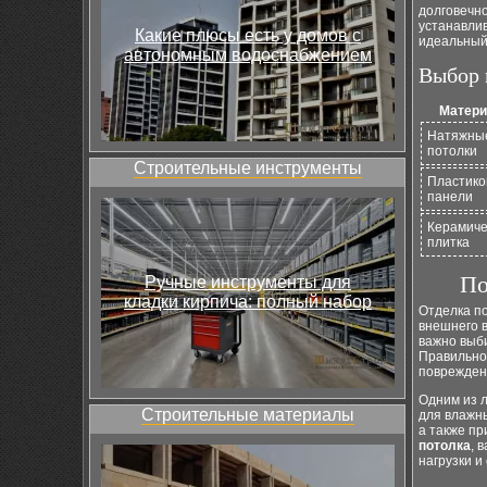
долговечно
устанавлив
Какие плюсы есть у домов с
идеальный
автономным водоснабжением
Выбор 
Матер
Натяжны
потолки
Строительные инструменты
Пластик
панели
Керамиче
плитка
По
Ручные инструменты для
кладки кирпича: полный набор
Отделка по
внешнего в
важно выб
Правильно
повреждени
Одним из 
Строительные материалы
для влажн
а также п
потолка
, 
нагрузки и