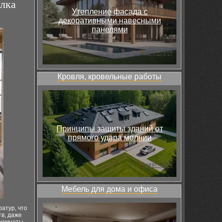
лка
Утепление фасада с
декоративными навесными
панелями
Кровля, кровельные работы
Принципы защиты зданий от
прямого удара молнии
Мебель для дома и офиса
атур, что
тв, даже