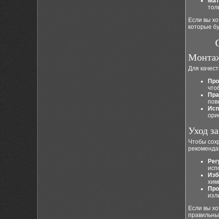
Мат
тол
Если вы х
которые бу
Монтаж
Для качес
Про
что
Пра
пов
Исп
ори
Уход з
Чтобы сох
рекоменда
Рег
исп
Изб
хим
Про
изл
Если вы х
правильный