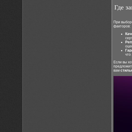
Где з
При выбор
факторов:
Кач
сер
Реп
оце
Гар
что
Если вы х
предложит
вам
стиль