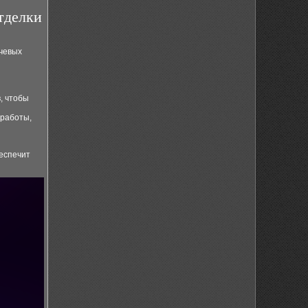
отделки
ючевых
, чтобы
работы,
еспечит