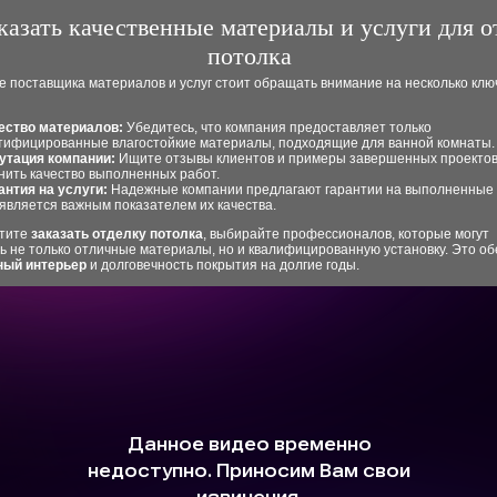
аказать качественные материалы и услуги для 
потолка
е поставщика материалов и услуг стоит обращать внимание на несколько кл
ество материалов:
Убедитесь, что компания предоставляет только
тифицированные влагостойкие материалы, подходящие для ванной комнаты.
утация компании:
Ищите отзывы клиентов и примеры завершенных проектов
нить качество выполненных работ.
антия на услуги:
Надежные компании предлагают гарантии на выполненные 
 является важным показателем их качества.
отите
заказать отделку потолка
, выбирайте профессионалов, которые могут
ь не только отличные материалы, но и квалифицированную установку. Это об
ный интерьер
и долговечность покрытия на долгие годы.