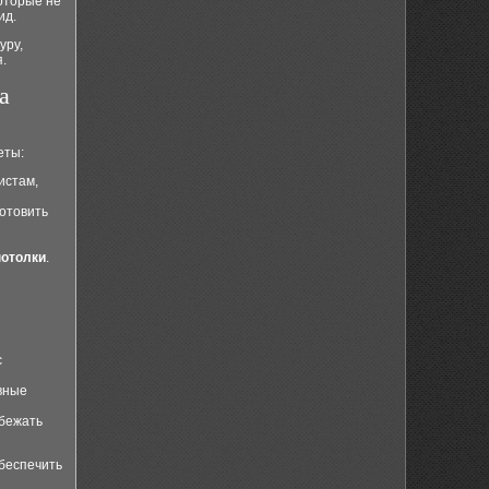
которые не
ид.
уру,
.
а
еты:
истам,
отовить
потолки
.
с
вные
збежать
обеспечить