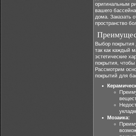
оригинальным ри
вашего бассейна
дома. Заказать о
пространство бо
Преимущест
Выбор покрытия 
так как каждый 
эстетические ха
покрытия, чтобы
Рассмотрим осн
покрытий для ба
Керамическ
Преиму
вещест
Недост
укладк
Мозаика:
Преиму
возмож