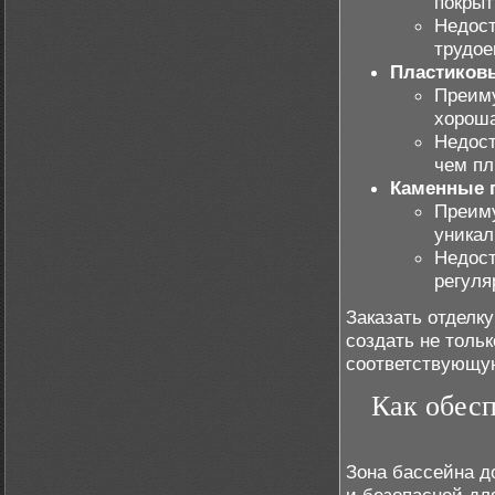
покрыт
Недост
трудое
Пластиков
Преиму
хороша
Недост
чем пл
Каменные 
Преиму
уникал
Недост
регуля
Заказать отделк
создать не толь
соответствующу
Как обесп
Зона бассейна д