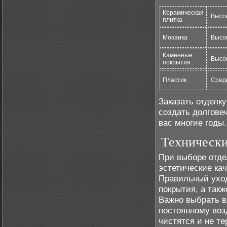
Керамическая
Высо
плитка
Мозаика
Высо
Каменные
Высо
покрытия
Пластик
Сред
Заказать отделк
создать долговеч
вас многие годы.
Технически
При выборе отде
эстетические ка
Правильный уход
покрытия, а такж
Важно выбрать в
постоянному воз
чистятся и не т