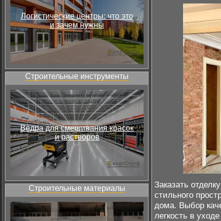
Логистические центры: что это
и зачем нужны
Строительные инструменты
Ведра для смешивания красок
и растворов
Заказать отделк
Строительные материалы
стильного простр
дома. Выбор кач
легкость в уходе