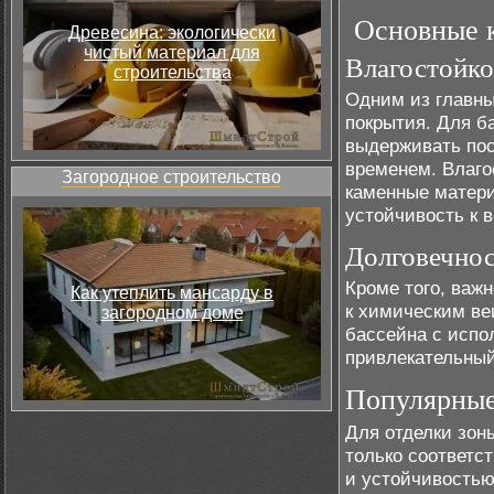
Основные к
Древесина: экологически
чистый материал для
Влагостойко
строительства
Одним из главны
покрытия. Для б
выдерживать пос
временем. Влаго
Загородное строительство
каменные матери
устойчивость к в
Долговечнос
Кроме того, важн
Как утеплить мансарду в
к химическим ве
загородном доме
бассейна с испо
привлекательный
Популярные
Для отделки зон
только соответс
и устойчивостью