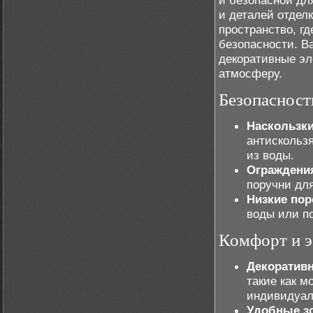
и безопасной дл
и деталей отдел
пространство, г
безопасности. В
декоративные эл
атмосферу.
Безопасност
Наскользки
антискольз
из воды.
Ограждения
поручни для
Низкие пор
воды или п
Комфорт и э
Декоратив
такие как м
индивидуал
Удобные з