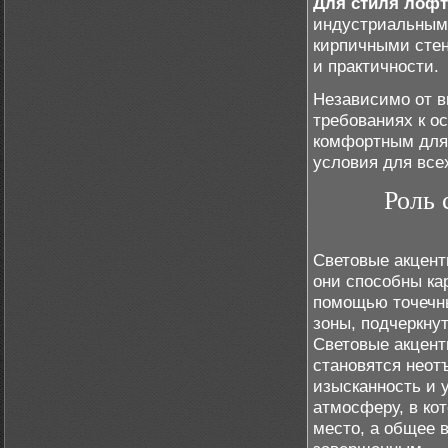
Для стиля лофт
индустриальным 
кирпичными стен
и практичности.
Независимо от в
требованиях к о
комфортным для 
условия для все
Роль 
Световые акцент
они способны ка
помощью точечны
зоны, подчеркну
Световые акцент
становятся нео
изысканность и 
атмосферу, в ко
место, а общее 