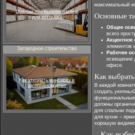
максимальный ко
Ошибки при выборе панели
Основные т
для коттеджа
Общее осв
всего прост
Акцентное 
элементов и
Загородное строительство
Рабочее ос
освещение д
офисе.
Как выбрать
Как утеплить мансарду в
В каждой комна
загородном доме
создать
уютный
функциональные 
должны органичн
для спальни под
для кухни – ярки
хорошую видимо
Как выбра