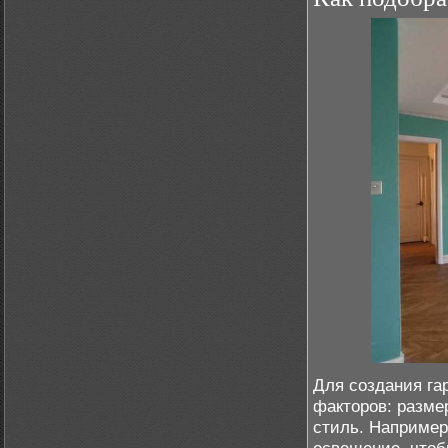
Для создания га
факторов: разме
стиль. Например