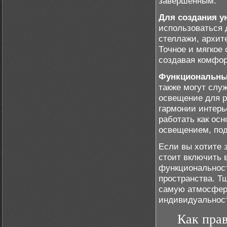
завершенным.
Для создания у
использоваться 
стеллажи, архит
Точное и мягкое
создавая комфо
Функциональны
также могут слу
освещение для р
гармонии интерь
работать как ос
освещением, под
Если вы хотите
стоит включить 
функциональност
пространства. Т
самую атмосфер
индивидуальност
Как прав