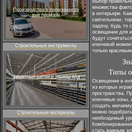
Выбор правильно
множества факто
Производства в промзонах vs
в интерьере. Ка
вне промзон
светильники, то
задачу, будь то
освещение для и
будут сочетатьс
ключевой момент
Строительные инструменты
только красивым
Зн
Типы о
Защитные щитки и экраны для
Освещение в инт
лица
из которых игра
пространства. П
ключевые зоны, 
создать желаему
можно подобрать
Строительные материалы
необходимый уро
Комбинированно
стать важным эл