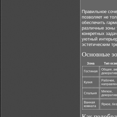
Правильное соче
позволяет не то
обеспечить гарм
различные зоны 
конкретных зада
уютный интерьер
эстетическим тр
Основные зо
Зона
Тип осв
Общее, ак
Гостиная
декоратив
Рабочее,
Кухня
направле
Мягкое,
Спальня
декоратив
Ванная
Яркое, бе
комната
Как подобра