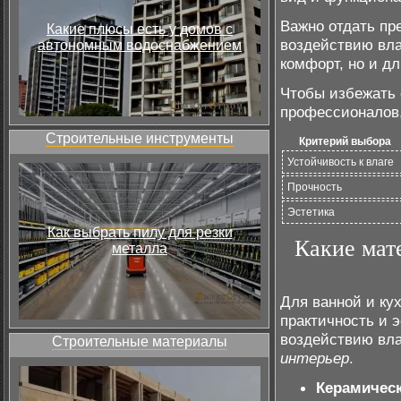
Важно отдать пр
Какие плюсы есть у домов с
воздействию вла
автономным водоснабжением
комфорт, но и д
Чтобы избежать
профессионалов,
Строительные инструменты
Критерий выбора
Устойчивость к влаге
Прочность
Эстетика
Как выбрать пилу для резки
Какие мат
металла
Для ванной и ку
практичность и 
воздействию вла
Строительные материалы
интерьер
.
Керамическ