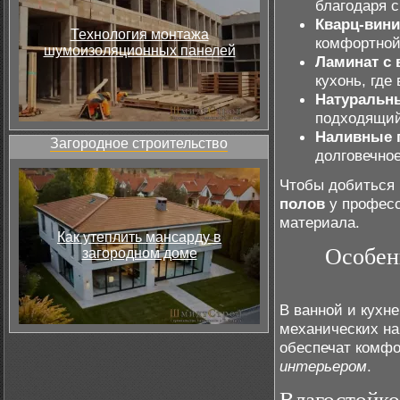
благодаря с
Кварц-вин
Технология монтажа
комфортной
шумоизоляционных панелей
Ламинат с
кухонь, где
Натуральн
подходящий
Наливные 
Загородное строительство
долговечное
Чтобы добиться 
полов
у професс
материала.
Как утеплить мансарду в
Особен
загородном доме
В ванной и кухн
механических на
обеспечат комфо
интерьером
.
Влагостойко