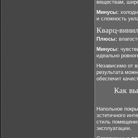
веществам, широ
Минусы:
холодна
и сложность укл
Кварц-вини
Плюсы:
влагост
Минусы:
чувств
идеально ровног
Независимо от в
результата мож
обеспечит качес
Как вы
Напольное покры
эстетичного инт
стиль помещения
эксплуатации.