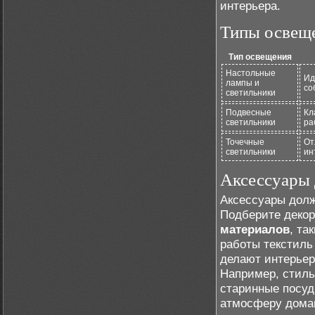
интерьера.
Типы освеще
Тип освещения
Настольные
Ид
лампы и
со
светильники
Подвесные
Кл
светильники
ра
Точечные
От
светильники
ин
Аксессуары 
Аксессуары долж
Подберите деко
материалов
, та
работы текстиль
делают интерьер
Например, стиль
старинные посуд
атмосферу дома