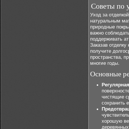
Советы по у
Уход за отделкой
натуральным мат
природные покры
важно соблюдать
поддерживать ат
Заказав отделку
получите долгос
пространства, п
многие годы.
Основные ре
Регулярная
поверхност
чистящие с
сохранить 
Предотвра
чувствител
хорошую ве
деревянных