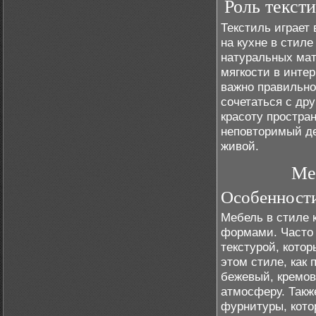
Роль текст
Текстиль играет
на кухне в стил
натуральных мат
мягкости в интер
важно правильно
сочетаться с др
красоту простра
неповторимый де
живой.
Ме
Особенности
Мебель в стиле 
формами. Часто 
текстурой, кото
этом стиле, как 
бежевый, кремов
атмосферу. Такж
фурнитуры, кото