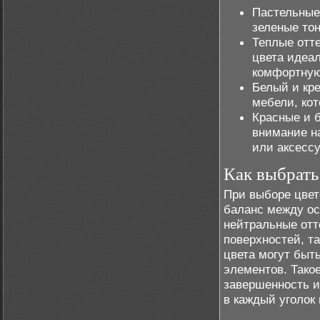
Пастельные 
зеленые тон
Теплые отте
цвета идеа
комфортную
Белый и кре
мебели, ко
Красные и 
внимание на
или аксесс
Как выбрать
При выборе цвет
баланс между ос
нейтральные отт
поверхностей, та
цвета могут быт
элементов. Тако
завершенность и
в каждый уголок