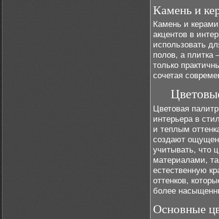
Камень и ке
Камень и керами
акцентов в интер
использовать дл
полов, а плитка 
только практичн
сочетая совреме
Цветовые
Цветовая палитр
интерьера в сти
и теплым оттенк
создают ощущени
учитывать, что 
материалами, та
естественную кр
оттенков, котор
более насыщенн
Основные цв