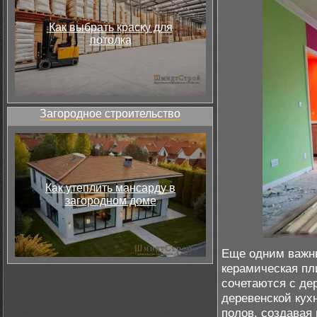
Как выбрать краску для
потолка
Загородное строительство
Как утеплить мансарду в
загородном доме
Еще одним важны
керамическая пл
сочетаются с де
деревенской кух
полов, создавая