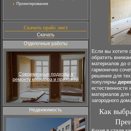
Проектирование
Скачать прайс лист
Скачать
Отделочные работы
Если вы хотите 
обратить внимани
материалов до от
гармонично соче
Современные подходы к
решение для тех
ремонту коридора и прихожей
популярны
дере
естественности 
материалов для 
загородного дом
Недвижимость
Как выбра
Преи
Кухня в стиле к