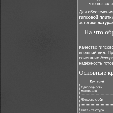
что позволя
Для обеспечения
гипсовой плитк
эстетики
натура
На что об
Качество гипсов
внешний вид. П
сочетание
декор
надёжность гото
Основные кр
Критерий
Однородность
материала
Чёткость краёв
Цвет и текстура