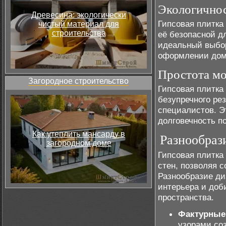
Экологичнос
Древесина: экологически
Гипсовая плитка
чистый материал для
строительства
её безопасной д
идеальный выбор
оформлении дом
Простота мо
Загородное строительство
Гипсовая плитка
безупречного ре
специалистов. Э
долговечность п
Как утеплить мансарду в
Разнообраз
загородном доме
Гипсовая плитка
стен, позволяя 
Разнообразие ди
интерьера и доб
пространства.
Фактурные 
узорами со