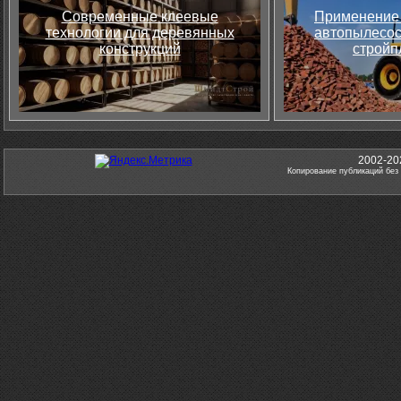
Современные клеевые
Применение 
технологии для деревянных
автопылесос
конструкций
стройп
2002-20
Копирование публикаций без 