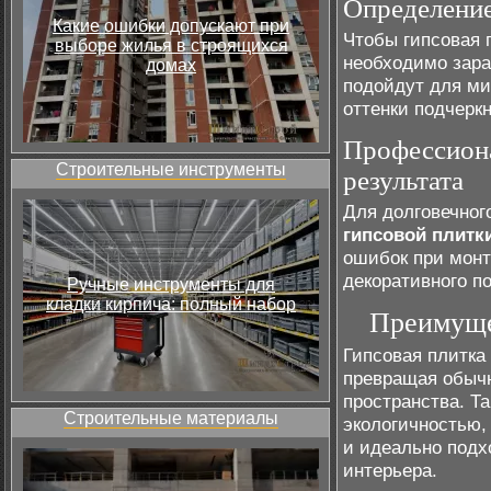
Определение
Какие ошибки допускают при
Чтобы гипсовая 
выборе жилья в строящихся
необходимо зара
домах
подойдут для м
оттенки подчерк
Профессиона
Строительные инструменты
результата
Для долговечног
гипсовой плитк
ошибок при монт
декоративного п
Ручные инструменты для
кладки кирпича: полный набор
Преимуще
Гипсовая плитка 
превращая обыч
пространства. Т
Строительные материалы
экологичностью,
и идеально подх
интерьера.