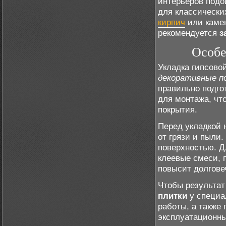
интерьеров подо
для классически
кирпич
или камен
рекомендуется
з
Особе
Укладка гипсово
декоративные п
правильно подго
для монтажа, чт
покрытия.
Перед укладкой 
от грязи и пыли
поверхностью. Д
клеевые смеси, 
повысит долгове
Чтобы результат
плитки
у специа
работы, а также 
эксплуатационны