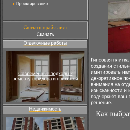
Проектирование
Скачать прайс лист
Скачать
Отделочные работы
Гипсовая плитка
создания стильн
имитировать
на
Современные подходы к
декоративное по
ремонту коридора и прихожей
внимания на отд
изысканности и 
подчеркнёт ваш 
решение.
Недвижимость
Как выбра