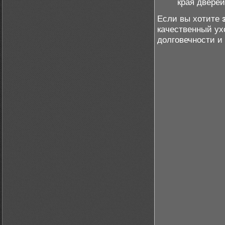
края дверей
Если вы хотите
качественный ух
долговечности и