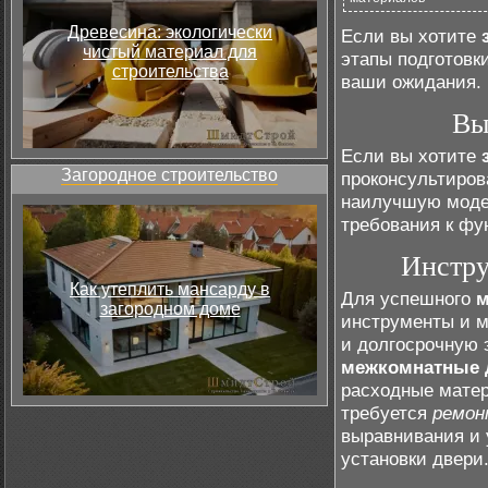
Древесина: экологически
Если вы хотите
чистый материал для
этапы подготовк
строительства
ваши ожидания.
Вы
Если вы хотите
Загородное строительство
проконсультиров
наилучшую модел
требования к фу
Инстру
Как утеплить мансарду в
Для успешного
м
загородном доме
инструменты и м
и долгосрочную 
межкомнатные 
расходные матер
требуется
ремон
выравнивания и 
установки двери