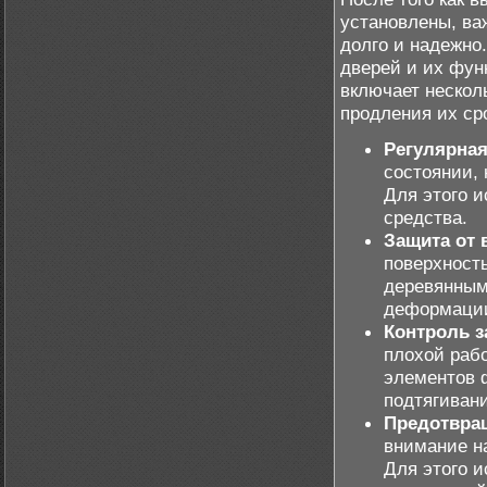
установлены, ва
долго и надежно
дверей и их фун
включает нескол
продления их ср
Регулярная
состоянии, 
Для этого 
средства.
Защита от 
поверхность
деревянным 
деформации
Контроль з
плохой рабо
элементов 
подтягиван
Предотвра
внимание н
Для этого и