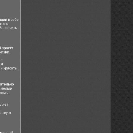
щий в себе
тся с
беспечить
й проект
жизни.
не
 и
и красоты.
оятельно
 смелые
иям о
оляет
и
бствует