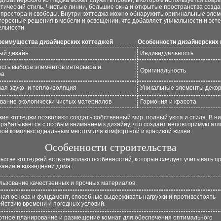
дизайнерского коттеджа может служить проект, в котором используется сов
тический стиль. Чистые линии, большие окна и открытые пространства созд
простора и свободы. Внутри коттеджа можно обнаружить оригинальные эле
тересные решения в мебели и освещении, что добавляет уникальности и эст
ельности.
реимущества дизайнерских коттеджей
Особенности дизайнерских
ый дизайн
Индивидуальность
сть выбора элементов интерьера и
Оригинальность
ра
ая звуко- и теплоизоляция
Уникальные элементы деко
вание экологически чистых материалов
Гармония и красота
ие коттеджи позволяют создать собственный мир, полный уюта и стиля. В н
орабатывается с особым вниманием к дизайну, что создает неповторимую ат
лой комплекс идеальным местом для комфортной и красивой жизни.
Особенности строительства
ьстве коттеджей есть несколько особенностей, которые следует учитывать п
вании и возведении дома:
льзование качественных и прочных материалов.
ная основа и фундамент, способные выдерживать нагрузки и противостоять
ействию времени и погодных условий.
отное планирование и размещение комнат для обеспечения оптимального