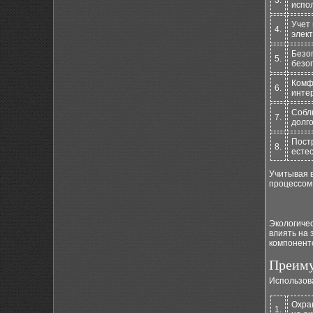
3.
испо
Учет
4.
элект
Безо
5.
безо
Комф
6.
инте
Собл
7.
долго
Пост
8.
естес
Учитывая в
процессом
Экологиче
влиять на 
компоненто
Преиму
Использов
Охра
1.