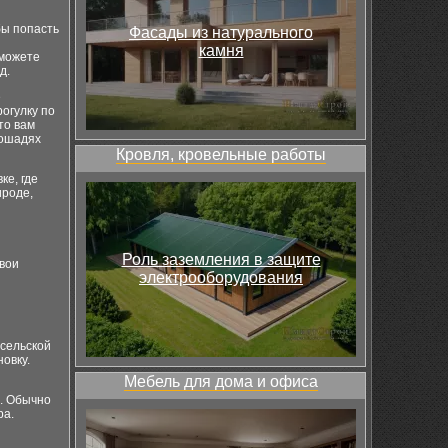
бы попасть
Фасады из натурального
камня
 можете
д.
е
огулку по
то вам
лошадях
Кровля, кровельные работы
ке, где
ироде,
Роль заземления в защите
свои
электрооборудования
 сельской
овку.
Мебель для дома и офиса
. Обычно
ра.