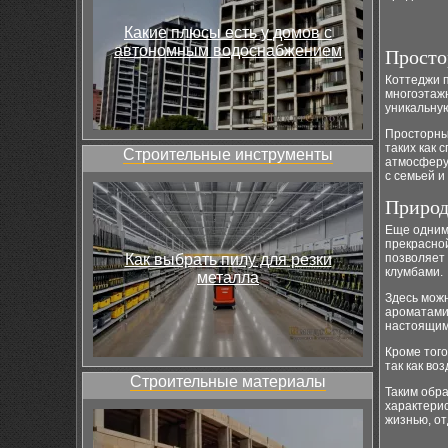
Какие плюсы есть у домов с
автономным водоснабжением
Просто
Коттеджи п
многоэтаж
уникальную
Просторны
таких как 
Строительные инструменты
атмосферу
с семьей и
Природ
Еще одним
прекрасно
Как выбрать пилу для резки
позволяет
клумбами.
металла
Здесь мож
ароматами 
настоящим
Кроме тог
так как во
Строительные материалы
Таким обр
характерис
жизнью, от