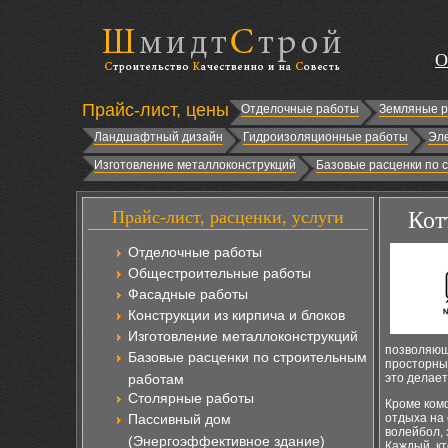
О
Прайс-лист, цены
Отделочные работы
Земляные 
Ландшафтный дизайн
Гидроизоляционные работы
Эл
Изготовление металлоконструкций
Базовые расценки по 
Прайс-лист, расценки, услуги
Кот
Отделочные работы
Общестроительные работы
Фасадные работы
Конструкции из кирпича и блоков
Изготовление металлоконструкций
позволяющ
Базовые расценки по строительным
просторные
работам
это делае
Столярные работы
Кроме ком
Пассивный дом
отдыха на 
волейбол,
(Энергоэффективное здание)
Каждый, кт