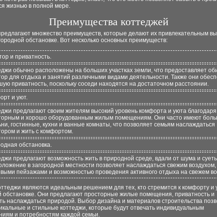
ся жизнью в полной мере.
Преимущества коттеджей
предлагают множество преимуществ, которые делают их привлекательным в
городной обстановке. Вот несколько основных преимуществ:
тор и приватность.
еджи обычно расположены на больших участках земли, что предоставляет об
тор для отдыха и занятий различными видами деятельности. Также они обес
шую приватность, поскольку соседи находятся на достаточном расстоянии.
орт и уют.
еджи предлагают своим жителям высокий уровень комфорта и уюта благодаря
торным и хорошо оборудованным жилым помещениям. Они часто имеют бол
ни, гостинные, кухни и ванные комнаты, что позволяет семьям наслаждаться
тором и жить с комфортом.
родная обстановка.
джи предлагают возможность жить в природной среде, вдали от шума и суеты
оложение в загородной местности позволяет наслаждаться свежим воздухом,
ивыми пейзажами и возможностью проведения активного отдыха на свежем во
оттеджи являются идеальным решением для тех, кто стремится к комфорту и 
й обстановке. Они предлагают просторные жилые помещения, приватность и
ть наслаждаться природой. Выбор дизайна и материалов строительства поз
икальные и стильные коттеджи, которые будут отвечать индивидуальным
ниям и потребностям каждой семьи.