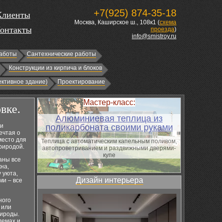
+7(925) 874-35-18
Клиенты
Москва, Каширское ш., 108к1 (
схема
онтакты
проезда
)
info@smistroy.ru
аботы
Сантехнические работы
Конструкции из кирпича и блоков
ктивное здание)
Проектирование
Мастер-класс:
вке.
Алюминиевая теплица из
 и
поликарбоната своими руками
ечтая о
место для
Теплица с автоматическим капельным поливом,
природой.
автопроветриванием и раздвижными дверями-
купе
даны все
на,
 уюта,
Дизайн интерьера
ми – все
ного
 или
рироды.
лемах и