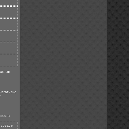
ложным
 негативно
х
ществ:
 среду и