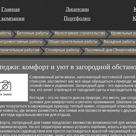
Главная
Лицензии
 компании
Портфолио
К
работы
Бетонные работы
Малоэтажное строительство
Кровельные р
ектромонтажные работы
Общестроительные работы
Фасадные работы
строительным работам
Столярные работы
Пассивный дом (Энергоэффе
теджи: комфорт и уют в загородной обстано
Современный ритм жизни, наполненный постоянной суетой
стрессом, заставляет нас все чаще обращаться к природе, м
спокойствии и уединении. Загородный дом – это идеальное 
тех, кто хочет отвлечься от городской суеты и насладиться 
Коттедж – это не просто дом на природе, это место, где соз
условия для комфортного и уютного проживания. Широкие ок
ие погрузиться в окружающую природу, теплый камин, создающий атмосферу
 комнаты, где можно разместить всю семью или провести вечеринку с друзья
т коттедж идеальным местом для отдыха.
форта, загородный дом также предлагает множество возможностей для актив
свежем воздухе. На его территории можно устроить барбекю, играть в футбол
 заниматься садоводством или просто наслаждаться красотой окружающей п
о хоть раз побывал в коттедже, знает, что это место позволяет забыть о проб