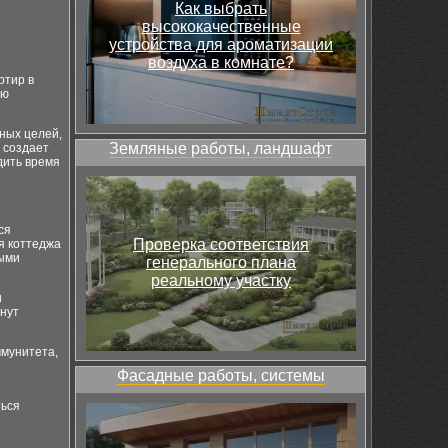
Как выбрать
высококачественные
устройства для ароматизации
воздуха в комнате?
ртир в
ою
ных целей,
Земляные работы, ландшафт
о создает
дить время
ся
Проверка соответствия
я коттеджа
ными
генерального плана
реальному участку
и
анут
ммунитета,
Фасадные работы, системы
ться