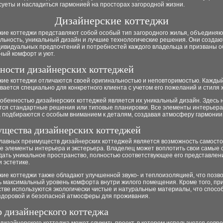
суеты и насладиться гармонией на просторах загородной жизни.
Дизайнерские коттеджи
кие коттеджи представляют собой особый тип загородного жилья, объединяю
льность, уникальный дизайн и лучшие технологические решения. Они создаю
дивидуальных предпочтений и потребностей каждого владельца и призваны о
ный комфорт и уют.
ности дизайнерских коттеджей
кие коттеджи отличаются своей оригинальностью и неповторимостью. Кажды
ается специально для конкретного клиента с учетом его пожеланий и стиля 
обенностью дизайнерских коттеджей является их уникальный дизайн. Здесь 
тся стандартные решения или типовые планировки. Все элементы интерьера
 подбираются с особым вниманием к деталям, создавая атмосферу гармонии 
щества дизайнерских коттеджей
главных преимуществ дизайнерских коттеджей является возможность самост
се элементы интерьера и экстерьера. Владелец может воплотить свои самые
дать уникальное пространство, полностью соответствующее его представлен
 эстетике.
ие коттеджи также обладают улучшенной звуко- и теплоизоляцией, что позв
ь максимальный уровень комфорта внутри жилого помещения. Кроме того, пр
тве используются экологически чистые и натуральные материалы, что спосо
здоровой и безопасной атмосферы для проживания.
 дизайнерского коттеджа