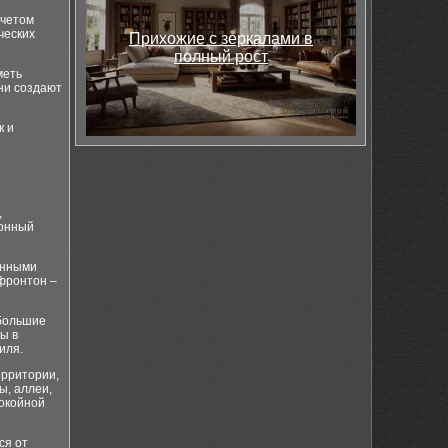
учетом
ческих
Прихожие с зеркалами в
полный рост
меть
ни создают
к и
,
ионный
анными
фронтон –
 большие
ы в
иля.
ерритории,
ы, аллеи,
покойной
ся от