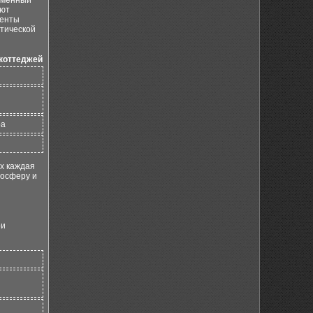
ременный
ают
менты
етической
 коттеджей
ра
их каждая
мосферу и
ри