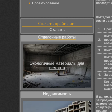
Проектирование
насладить
Коттеджи 
жизни в за
Скачать прайс лист
Скачать
1.
Прос
Котт
Отделочные работы
2.
прос
боль
3.
Комф
Котт
прос
Экологичные материалы для
спаль
ремонта
прос
4.
Заго
Котте
Расп
крас
Недвижимость
В целом, к
загородно
возможнос
создать ун
предпочте