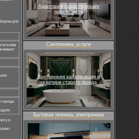
Адаптация существующих
пространств
ыбором для
Сантехника, услуги
итателям
печивают
ьшие
Внутренняя канализация в
квартире старого фонда
 города.
здухе.
Бытовая техника, электроника
уюту в
воляет