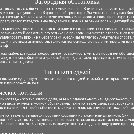
Загородная обстановка
, представьте себе утро в коттеджной деревне. Вам не нужно суетиться, что
или в школу и успеть на общественный транспорт. Вы можете проснуться без
а и насладиться запахом свежеиспеченных блинчиков и ароматного кофе. Вы
еррасу своего коттеджа и наслаждаться видом на зеленые поля и цветущий са
ородная обстановка не только о тишине и спокойствии. Она предлагает такж
возможностей для активного отдыха на природе. Вы можете отправиться в пр
апланировать пикник на берегу реки. А если вы являетесь любителем спорта, 
азличные виды активностей, такие как велосипедные прогулки, прогулки на 
ольф.
зом, выбор коттеджа предоставляет возможность жить в загородной обстанов
аждаться спокойствием и красотой природы, а также проводить время на пр
 активным отдыхом.
Типы коттеджей
ном мире существует несколько типов коттеджей, каждый из которых имеет 
и и привлекательность.
ческие коттеджи
ий коттедж - это тип жилого дома, обычно одноэтажного или двухэтажного, с
ой архитектурой и уютной обстановкой. Такие коттеджи зачастую строятся в
или на природе, чтобы обеспечить своим владельцам комфорт и тихую обстан
кие коттеджи отличаются простыми формами и лаконичным дизайном. Они
яют собой уютные и функциональные дома, которые подходят для всей семьи
большие окна, чтобы впускать максимум света и создавать ощущение просто
ерские коттеджи