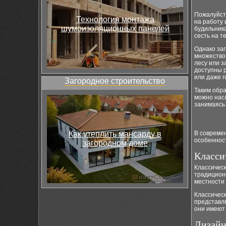
Пожалуйста
Технология монтажа
на работу 
шумоизоляционных панелей
будильник
сесть на т
Однако заг
множество 
лесу или з
доступны р
или даже г
Загородное строительство
Таким обра
можно насл
занимаясь
Как утеплить мансарду в
В современ
особенност
загородном доме
Класси
Классическ
традиционн
местности 
Классичес
представл
они имеют 
Дизайн