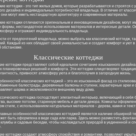
ие коттеджи - это тип жилых домов, которые разрабатываются и строятся с 
го дизайна и индивидуальных потребностей владельца. В отличие от класси
 они могут иметь нестандартную архитектуру и современные материалы.
кие коттеджи отличаются оригинальным и инновационным дизайном, могут и
 формы, нестандартное использование материалов и интересные детали. О
мосферу и отражают индивидуальность владельца.
сти от предпочтений владельца, можно выбрать как классический коттедж, та
ий. Каждый из них обладает своей уникальностью и создает комфорт и уют в
 обстановке.
Классические коттеджи
кие коттеджи представляют собой идеальное сочетание изысканного дизайна
х планировочных решений и комфорта. Эти коттеджи олицетворяют традиц
егантность, привносят атмосферу уюта и благополучия в загородную жизнь.
обенностей классических коттеджей – это их изысканный фасад со стилизов
 Каменные балюстрады, деревянные балконы и ступени, характерные арки и 
бавляет шарма и эксклюзивности внешнему виду дома.
ссического коттеджа господствует элегантный интерьер, включающий в себя
ва, высокие потолки, старинную мебель и детали декора. Комнаты оформлен
ом стиле, с использованием натуральных материалов – дерева, камня и текст
главных особенностей классических коттеджей является наличие обширной т
жет быть оформлена в виде сада или парка. Здесь можно разместить фонтан
 клумбы и садовые беседки, чтобы наслаждаться природой в уединенной и с
.
ие коттеджи создают атмосферу спокойствия и романтики, позволяют укрыть