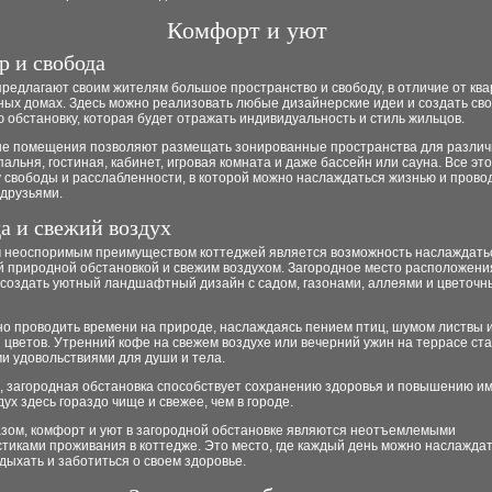
Комфорт и уют
р и свобода
редлагают своим жителям большое пространство и свободу, в отличие от ква
ных домах. Здесь можно реализовать любые дизайнерские идеи и создать св
 обстановку, которая будет отражать индивидуальность и стиль жильцов.
е помещения позволяют размещать зонированные пространства для различ
спальня, гостиная, кабинет, игровая комната и даже бассейн или сауна. Все эт
 свободы и расслабленности, в которой можно наслаждаться жизнью и прово
 друзьями.
а и свежий воздух
 неоспоримым преимуществом коттеджей является возможность наслаждать
й природной обстановкой и свежим воздухом. Загородное место расположени
 создать уютный ландшафтный дизайн с садом, газонами, аллеями и цветоч
но проводить времени на природе, наслаждаясь пением птиц, шумом листвы 
цветов. Утренний кофе на свежем воздухе или вечерний ужин на террасе ст
и удовольствиями для души и тела.
о, загородная обстановка способствует сохранению здоровья и повышению и
здух здесь гораздо чище и свежее, чем в городе.
азом, комфорт и уют в загородной обстановке являются неотъемлемыми
тиками проживания в коттедже. Это место, где каждый день можно наслажда
дыхать и заботиться о своем здоровье.