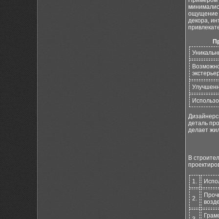
Примером 
минималис
ощущение 
декора, ин
привлекат
П
Уникальн
Возможно
экстерье
Улучшенн
Использо
Дизайнерск
деталь пр
делает жи
В строител
проектиро
1.
Испо
Проч
2.
возд
Грам