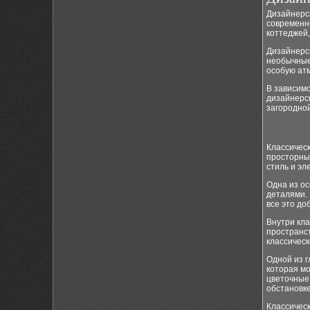
Дизайнерск
современно
коттеджей,
Дизайнерс
необычные
особую ат
В зависимо
дизайнерск
загородной
Классичес
просторны
стиль и эл
Одна из ос
деталями.
все это до
Внутри кла
пространст
классическ
Одной из 
которая мо
цветочные
обстановке
Классическ