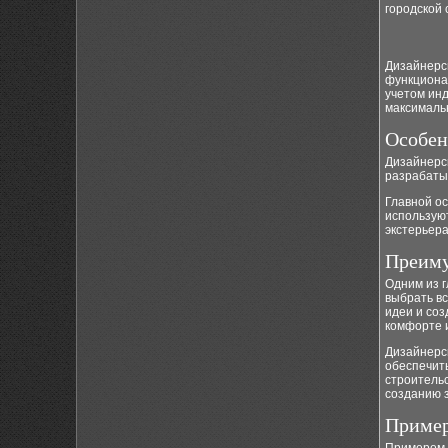
городской 
Дизайнерс
функциона
учетом ин
максималь
Особен
Дизайнерс
разрабатыв
Главной ос
использую
экстерьера
Преиму
Одним из 
выбрать в
идеи и соз
комфорте и
Дизайнерск
обеспечит
строительс
созданию 
Пример