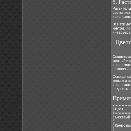
5. Рас
Растительн
цветы или
использова
Все эти де
кантри. По
интерьера,
Цвето
Основными 
желтый и с
использова
нежности 
Освещение 
мягким и 
использова
подсветка
Пример
Цвет
Бежевый
Кремовы