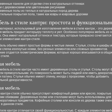
евянные панели для отделки стен в натуральных оттенках
и с деревенскими или цветочными рисунками
евянные полы из теплых и натуральных пород дерева
стильные покрытия пола, такие как ковры и ковровые дорожки
ель в стиле кантри: простота и функциональн
атериал, используемый для изготовления мебели в стиле кантри, - это дерев
 мебель придает интерьеру теплоту и уют. Особенно популярна мебель из с
. Она имеет натуральный оттенок и текстуру, которые прекрасно сочетаются
и элементами кантри-стиля.
бель обычно имеет простые формы и чистые линии. Стулья, столы и шкафы 
 слегка изогнутые ножки, без резных элементов или сложных орнаментов.
ние отдается геометрическим формам, которые хорошо вписываются в общу
 стиля.
ая мебель
ебель в стиле кантри часто имеет деревянные столы и стулья. Столы могут 
или прямоугольными. Их поверхность может быть гладкой или иметь декорати
и патину. Стулья обычно имеют спинку, иногда с прорезями, чтобы добавить
льной декоративности.
ая мебель
 кантри-стиля обычно присутствует комфортный диван или кресло, покрытые
ыми обивками. Деревянные полки или стеллажи могут быть использованы для
екоративных предметов. Кофейные столики или консоли из дерева также очен
 в данном стиле.
стиле кантри отличается своей функциональностью. С каждым элементом ме