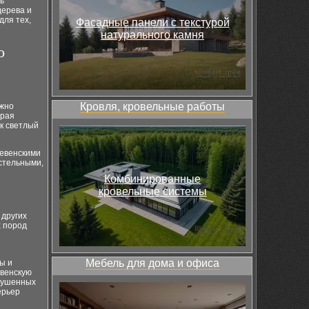
ь
дерева и
для тех,
Фасадные панели с текстурой
натурального камня
о
Кровля, кровельные работы
ожно
ирая
ак светлый
ревенскими
стельными,
Комбинированные
кровельные системы
 других
х пород
Мебель для дома и офиса
ы и
евенскую
лушенных
ерьер