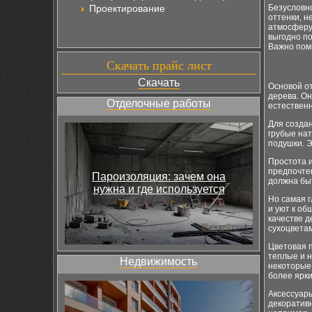
Проектирование
Безусловно
оттенки, н
атмосферу
выгодно п
Важно помн
Скачать прайс лист
Скачать
Основой от
дерева. О
Отделочные работы
естественн
Для создан
грубые на
подушки. 
Простота 
предпочте
Пароизоляция: зачем она
должна быт
нужна и где используется
Но самая г
и уют к о
качестве д
сухоцвета
Цветовая 
теплые и н
Недвижимость
некоторые 
более ярки
Аксессуары
декоративн