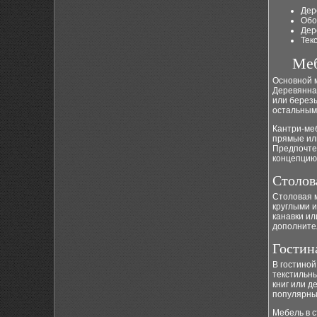
Дер
Обо
Дер
Тек
Меб
Основной м
Деревянная
или березы
остальным
Кантри-ме
прямые или
Предпочте
концепцию
Столов
Столовая м
круглыми 
канавки ил
дополните
Гостин
В гостиной
текстильн
книг или д
популярны
Мебель в 