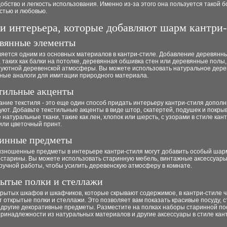
обство и легкость использования. Именно из-за этого она пользуется такой 
стью и любовью.
и интерьера, которые добавляют шарм кантри
евянные элементы
ляется одним из основных материалов в кантри-стиле. Добавление деревянн
 таких как балки на потолке, деревянная обшивка стен или деревянные полы,
уютной деревенской атмосферы. Вы можете использовать натуральное дерев
нные аналоги для имитации природного материала.
стильные акценты
ние текстиля - это еще один способ придать интерьеру кантри-стиля допол
 уют. Добавьте текстильные акценты в виде штор, скатертей, подушек и покры
натуральные ткани, такие как лен, хлопок или шерсть, с узорами в стиле кант
 или цветочный принт.
ринные предметы
изношенные предметы в интерьере кантри-стиля могут добавить особый шарм
старины. Вы можете использовать старинную мебель, винтажные аксессуары
ручной работы, чтобы усилить деревенскую атмосферу в комнате.
рытые полки и стеллажи
крытых шкафов и шкафчиков, которые скрывают содержимое, в кантри-стиле ч
 открытые полки и стеллажи. Это позволяет вам показать красивые посуду, 
 другие декоративные предметы. Разместите на полках наборы старинной по
ринадлежности из натуральных материалов и другие аксессуары в стиле кан