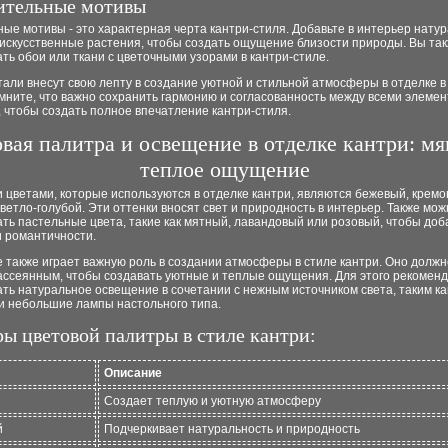
тительные мотивы
ые мотивы - это характерная черта кантри-стиля. Добавьте в интерьер нату
 искусственные растения, чтобы создать ощущение близости природы. Вы та
ть обои или ткани с цветочными узорами в кантри-стиле.
тали внесут свою лепту в создание уютной и стильной атмосферы в отделке в
мните, что важно сохранить гармонию и согласованность между всеми элеме
 чтобы создать полное впечатление кантри-стиля.
вая палитра и освещение в отделке кантри: мя
теплое ощущение
цветами, которые используются в отделке кантри, являются бежевый, кремо
ветло-голубой. Эти оттенки вносят свет и природность в интерьер. Также мож
ть пастельные цвета, такие как мятный, лавандовый или розовый, чтобы доб
и романтичности.
также играет важную роль в создании атмосферы в стиле кантри. Оно должн
рассеянным, чтобы создавать уютные и теплые ощущения. Для этого рекомен
ть натуральное освещение в сочетании с нежным источником света, таким ка
 и небольшие лампы настольного типа.
ы цветовой палитры в стиле кантри:
Описание
Создает теплую и уютную атмосферу
й
Подчеркивает натуральность и природность