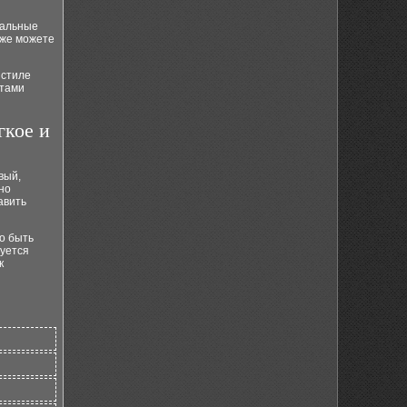
ральные
кже можете
 стиле
нтами
гкое и
вый,
но
авить
о быть
дуется
к