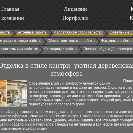
Главная
Лицензии
 компании
Портфолио
К
работы
Бетонные работы
Малоэтажное строительство
Кровельные р
ектромонтажные работы
Общестроительные работы
Фасадные работы
строительным работам
Столярные работы
Пассивный дом (Энергоэффе
Отделка в стиле кантри: уютная деревенска
атмосфера
Просм
Стремление к уюту и комфорту является одним
из основных тенденций в дизайне интерьера. Отделка в стил
отличное решение для тех, кто хочет создать уютную дерев
атмосферу в своем доме или квартире. Она привносит ощу
спокойствия и гармонии, принося радость каждый раз, когда 
переступаете порог своего дома.
линий и сдержанность форм городских интерьеров встречают совсем иное во
ешаете оформить свое жилище в стиле кантри. Самое главное, что нужно помн
ние натуральных материалов. Дерево, камень, кирпич - вот что будет приор
бели и отделочных материалов. Предметы интерьера и всяческие детали до
 практичными и добротными.