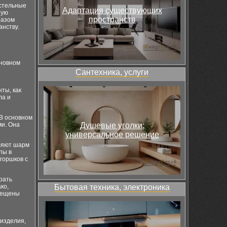
астельные
Адаптация существующих
ную
пространств
разом
нству.
сновном
Сантехника, услуги
ты, как
ла и
 В основном
ми. Она
Душевые уголки:
универсальное решение
вляют шарм
пы в
 горшков с
рать
ко,
Бытовая техника, электроника
свещены
 изделия,