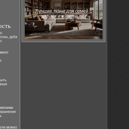
Лучшие ткани для семей с
детьми и животными
ость
о.
осны, дуба
 с
имеют
ю
быть
вные
 мягкими
 хранения
ь
бели можно