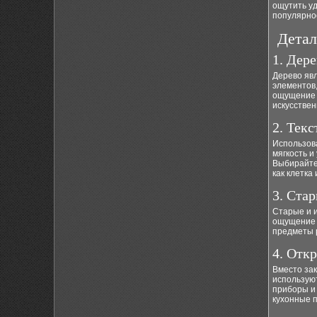
ощутить уд
популярно
Детал
1. Дер
Дерево яв
элементов,
ощущение 
искусстве
2. Тек
Использова
мягкость и
Выбирайте 
как клетка
3. Ста
Старые и 
ощущение 
предметы 
4. Отк
Вместо за
используют
приборы и
кухонные п