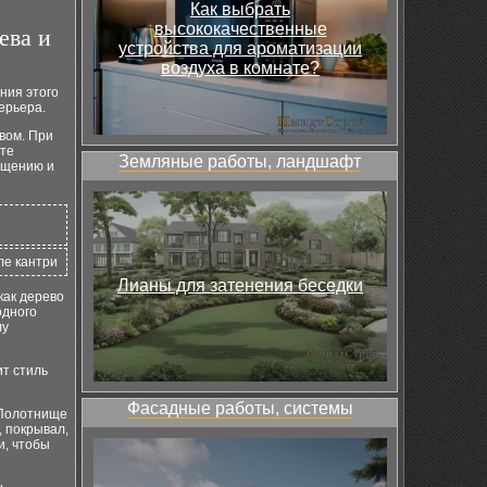
Как выбрать
высококачественные
ева и
устройства для ароматизации
воздуха в комнате?
ния этого
ерьера.
вом. При
ете
Земляные работы, ландшафт
ещению и
ле кантри
Лианы для затенения беседки
как дерево
одного
лу
т стиль
Фасадные работы, системы
 Полотнище
 покрывал,
и, чтобы