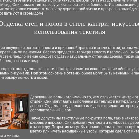
, используемые в отделке в стиле кантри, должны быть натуральными и имет
й вид. Они придают интерьеру уникальность и особенность. Использование 
ых материалов создаст атмосферу деревенской жизни и прекрасно подойдет 
создать уют в своем доме.
Отделка стен и полов в стиле кантри: искусств
использования текстиля
ния ощущения естественности и природной красоты в стиле кантри, стены м
деревянными панелями. Дерево придаст интерьеру теплоту и гармонию. Выб
я стен, предпочтение следует отдать натуральным оттенкам дерева, таким к
 орех, сосна или кедр.
вариантом отделки стен в стиле кантри является использование обоев с де
чными рисунками. При этом основные оттенки обоев могут быть нежными и па
нтерьеру легкость и покой.
Деревянные полы - это именно то, чем отличается кантри от
стилей. Они могут быть выполнены из теплых и натуральны
дерева. Отделка в виде планок или досок придаст интерьеру
дополнительный шарм.
Также допустимы текстильные покрытия пола, такие как ковр
ковровые дорожки. Они добавят уютности и комфорта в дер
атмосферу. Покрытия могут быть выполнены в нежных приг
цветах или иметь насыщенные узоры, которые сделают инт
м и живым.