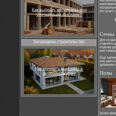
Материалы
рукотворны
натуральн
Как выбрать материалы для
кто хочет 
реставрации фасадов?
Стены
Для созда
Загородное строительство
отделить 
отделку дл
или темный
Еще одним 
или цвето
добавляя и
Как утеплить мансарду в
Полы
загородном доме
более ярки