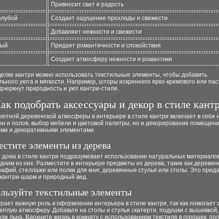
Привносит свет и радость
олубой
Создает ощущение прохлады и свежести
Добавляет нежности и свежести
вый
Придает романтичности и спокойствия
Создает атмосферу нежности и романтики
делке кантри можно использовать текстильные элементы, чтобы добавить
ьного уюта и мягкости. Например, шторы искреннего ярко-кремового или пас
дчеркнут природность и уют кантри-стиля.
ак подобрать аксессуары и декор в стиле кант
ютной деревенской атмосферы в интерьере в стиле кантри включает в себя 
ен и полов, выбор мебели и цветовой палитры, но и декорирование помещен
ами и декоративными элементами.
местите элементы из дерева
 дома в стиле кантри подразумевает использование натуральных материалов
дним из них. Разместите в интерьере предметы из дерева, такие как деревя
афий, стеллажи или полки для книг, деревянные стулья или столы. Это прид
 кантри-шарм и природный вид.
ользуйте текстильные элементы
грает важную роль в оформлении интерьера в стиле кантри, так как помогает 
еплую атмосферу. Добавьте на столы и стулья скатерти, подушки с вышивкой
или льна. Вдохните жизнь в комнату с использованием текстиля в горошек, по