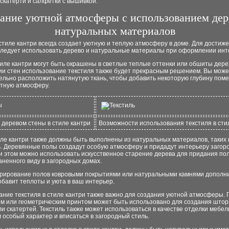
скатерти и салфетки с вышивкой.
ание уютной атмосферы с использованием дер
натуральных материалов
стиле кантри всегда создает уютную и теплую атмосферу в доме. Для достиже
следует использовать дерево и натуральные материалы при оформлении инт
иле кантри могут быть окрашены в светлые теплые оттенки или обшиты дере
и стен использование текстиля также будет прекрасным решением. Вы мож
ельно расположить натянутую ткань, чтобы добавить некоторую глубину пом
ютную атмосферу.
деревом стены в стиле кантри
Возможности использования текстиля в сти
ле кантри также должны быть выполнены из натуральных материалов, таких 
ь. Деревянные полы создадут особую атмосферу и придадут интерьеру загор
и этом можно использовать искусственное старение дерева для придания по
ненного виду в загородных домах.
орирование полов ковровыми покрытиями или натуральными камнями дополни
обавит теплоты и уюта в ваш интерьер.
ание текстиля в стиле кантри также важно для создания уютной атмосферы.
ым или геометрическим принтом может быть использовано для создания штор,
и скатертей. Текстиль также может использоваться в качестве отделки мебел
 особый характер и вписаться в загородный стиль.