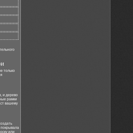
тельного
ри
не только
ия
, и дерево
нные рамки
аст вашему
создать
, покрывала
лоску или