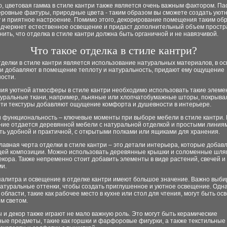
, цветовая гамма в стиле кантри также является очень важным фактором. П
еровные фактуры, природные цвета - таким образом вы сможете создать уют
 и приятное настроение. Помимо этого, декорирование помещения таким об
одчеркнет естественное освещение и придаст дополнительный объем простра
ить, что отделка в стиле кантри должна быть органичной и не навязчивой.
Что такое отделка в стиле кантри?
делки в стиле кантри является использование натуральных материалов, в о
ни добавляют в помещение теплоту и натуральность, придают ему ощущение
ости.
ия уютной атмосферы в стиле кантри необходимо использовать такие элемен
туральные ткани, например, льняные или хлопчатобумажные шторы, покрыва
Эти текстуры добавляют ощущение комфорта и душевности в интерьере.
и функциональность – ключевые моменты при выборе мебели в стиле кантри.
ние отдается деревянной мебели с натуральной отделкой и простыми линия
ь удобной и практичной, с открытыми полками или ящиками для хранения.
лавная черта отделки в стиле кантри – это детали интерьера, которые доба
бщей композиции. Можно использовать деревянные крышки и соломенные шля
екора. Также непременно стоит добавить элементы в виде растений, свечей и
ми.
палитра и освещение в отделке кантри имеют большое значение. Важно выби
атуральные оттенки, чтобы создать приглушенное и уютное освещение. Одна
области, такие как рабочее место в кухне или стол для чтения, могут быть о
м светом.
 и декор также играют не мало важную роль. Это могут быть керамические
ые предметы, такие как горшки и фарфоровые фигурки, а также текстильные