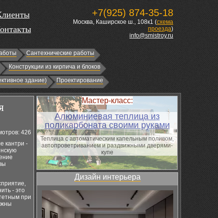
+7(925) 874-35-18
Клиенты
Москва, Каширское ш., 108к1 (
схема
онтакты
проезда
)
info@smistroy.ru
аботы
Сантехнические работы
Конструкции из кирпича и блоков
ктивное здание)
Проектирование
Мастер-класс:
я
Алюминиевая теплица из
поликарбоната своими руками
отров: 426
Теплица с автоматическим капельным поливом,
е кантри -
автопроветриванием и раздвижными дверями-
енскую
купе
щение
вы
Дизайн интерьера
сприятие,
ить - это
итетным при
лжны