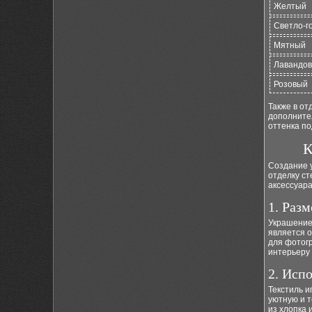
Желтый
Светло-г
Мятный
Лавандо
Розовый
Также в от
дополнител
оттенка по
К
Создание у
отделку ст
аксессуар
1. Раз
Украшение
является о
для фотогр
интерьеру
2. Исп
Текстиль и
уютную и т
из хлопка 