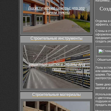
например, 
Созд
Логистические центры: что это
и зачем нужны
Отделка в 
эффекта, 
Стены в ст
оформлени
Строительные инструменты
предварит
создать у
Обшитые 
Защитные щитки и экраны для
Полы в сти
лица
или камен
шарма. Пр
распростра
Также дек
кантри и д
Строительные материалы
Использов
с цветочн
подушек ил
придать им