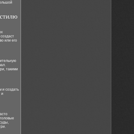
большой
-стилю
ых
 создаст
о или его
нительную
вал.
ри, такими
 и создать
 и
асто
столовые
суды,
три.