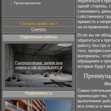
обратиться к пр
Проектирование
одной стороны, 
сэкономить день
собственного тр
привести к непр
Скачать прайс лист
на исправление 
Скачать
Если вы не обла
Отделочные работы
обратиться к пр
работу быстро и
того, профессио
материалы, чтоб
обращение к про
Пароизоляция: зачем она
которые будут ра
нужна и где используется
Преимуще
вы
Самостоятельное
Недвижимость
преимущества, та
выполнении рабо
все плюсы и мин