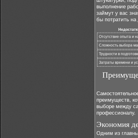
штукатурки, под
выполнение рабо
займут у вас зн
бы потратить на
Недостатк
Отсутствие опыта и н
Сложность выбора м
Трудности в подготов
Затраты времени и у
Преимущес
Самостоятельное
преимуществ, ко
выборе между са
профессионалу.
Экономия д
Одним из главны