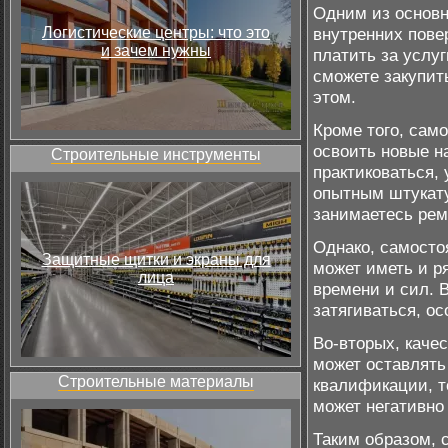
Одним из основн
Логистические центры: что это
внутренних пове
и зачем нужны
платить за услу
сможете закупит
этом.
Кроме того, сам
освоить новые н
Строительные инструменты
практиковаться,
опытным штукату
занимаетесь рем
Однако, самосто
Защитные щитки и экраны для
может иметь и ря
лица
времени и сил. 
затягиваться, ос
Во-вторых, каче
может оставлять
Строительные материалы
квалификации, т
может негативно
Таким образом, 