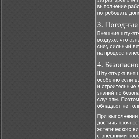
выполнение рабо
потребовать доп
3. Погодные
Внешние штукату
воздухе, что оз
снег, сильный в
на процесс нанес
4. Безопасно
Штукатурка внеш
особенно если в
и строительные 
знаний по безоп
случаям. Поэтом
обладают не тол
При выполнении 
достичь прочнос
эстетического в
с внешними пове