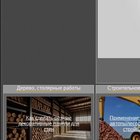
Дерево, столярные работы
Строительное
Как сделать резные
Применение 
декоративные панели для
автопылесос
стен
стройп