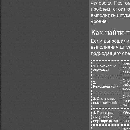
человека. Поэто
проблем, стоит 
выполнить штука
уровне.
Как найти 
Если вы решили 
выполнения штук
подходящего спе
Исп
1. Поисковые
сай
системы
отз
Спро
2.
раб
Рекомендации
дов
Соб
3. Сравнение
пре
предложений
мате
4. Проверка
Убе
лицензий и
сер
сертификатов
нав
Все