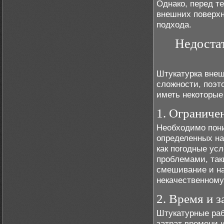
Однако, перед т
внешних поверхн
подхода.
Недоста
Штукатурка внеш
сложности, поэт
иметь некоторые
1. Ограниче
Необходимо пони
определенных на
как погодные ус
проблемами, так
смешивание и на
некачественному
2. Время и з
Штукатурные раб
затрат времени и