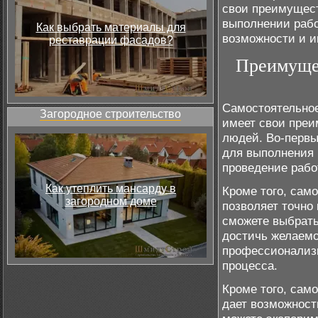
свои преимущест
выполнении рабо
Как выбрать материалы для
возможности и и
реставрации фасадов?
Преимущес
Самостоятельное
Загородное строительство
имеет свои преи
людей. Во-первы
для выполнения 
проведение рабо
Как утеплить мансарду в
Кроме того, сам
загородном доме
позволяет точно
сможете выбрать
достичь желаемог
профессионализм
процесса.
Кроме того, сам
дает возможност