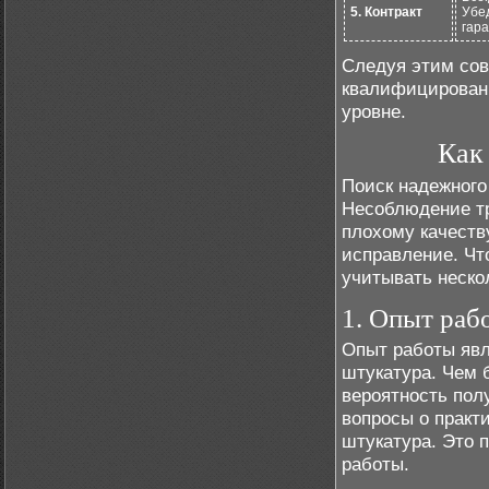
5. Контракт
Убед
гара
Следуя этим сов
квалифицированн
уровне.
Как
Поиск надежного
Несоблюдение тр
плохому качеств
исправление. Чт
учитывать неско
1. Опыт раб
Опыт работы явл
штукатура. Чем 
вероятность пол
вопросы о практ
штукатура. Это 
работы.