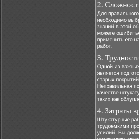
2. Сложност
Для правильного
необходимо выбр
знаний в этой о
можете ошибитьс
применить его на
работ.
3. Трудност
Одной из важных
является подгот
старых покрытий
Неправильная по
качестве штукат
таких как облупл
4. Затраты 
Штукатурные ра
трудоемкими пр
усилий. Вы долж