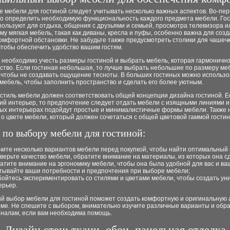
 мебели для гостиной следует учитывать несколько важных аспектов. Во-пер
о определить необходимую функциональность каждого предмета мебели. Го
ользуют для отдыха, общения с друзьями и семьей, просмотра телевизора и
ому мягкая мебель, такая как диваны, кресла и пуфы, особенно важна для соз
омфортной обстановки. Не забудьте также предусмотреть столики для чашеч
чтобы обеспечить удобство вашим гостям.
 необходимо учесть размеры гостиной и выбрать мебель, которая гармоничн
нство. Если гостиная небольшая, то лучше выбрать небольшие по размеру м
 чтобы не создавать ощущение тесноты. В больших гостиных можно использо
ебель, чтобы заполнить пространство и сделать его более уютным.
 стиль мебели должен соответствовать общей концепции дизайна гостиной. Ес
ий интерьер, то предпочтение следует отдать мебели с изящными линиями и
ых интерьерах подойдут простые и минималистичные формы мебели. Также 
о цвете мебели, который должен сочетаться с общей цветовой гаммой гостин
 по выбору мебели для гостиной:
чите несколько вариантов мебели перед покупкой, чтобы найти оптимальный 
верьте качество мебели, обратите внимание на материалы, из которых она с
атите внимание на эргономику мебели, чтобы она была удобной для вас и ваш
тывайте ваши потребности и предпочтения при выборе мебели;
бойтесь экспериментировать со стилями и цветами мебели, чтобы создать ун
ерьер.
й выбор мебели для гостиной поможет создать комфортную и оригинальную
ме. Не спешите с выбором, внимательно изучите различные варианты и обра
налам, если вам необходима помощь.
Дизайн стен: ткани, обои, панельная отделка