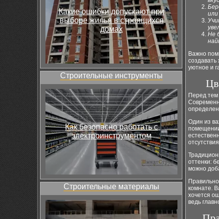
вку
Бер
Какие ошибки допускают при
или
выборе жилья в строящихся
Учи
уве
домах
Не 
най
Важно помн
создавать 
уютное и г
Строительные инструменты
Цв
Перед тем 
Современн
определен
Один из ва
Как безопасно работать с
помещении.
электроинструментом
естественн
отсутствия
Традицион
оттенки: б
можно доба
Правильно
Строительные материалы
комнате. В
хочется ощ
ведь главн
Пра