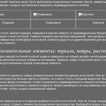
тиной. Картины могут быть выполнены в различных техниках: масло, акварель
могают создать настроение и выразить индивидуальность хозяев.
Подушки
Покрывало
Картина
 итоге, выбор подушек, покрывал и картин зависит от индивидуальных предп
бщего стиля гостиной. Главное правило при выборе украшений - они должны 
омфортную атмосферу в гостиной, принося радость и удовлетворение для все
ту комнату.
полнительные элементы: зеркала, ковры, расте
дать вашей гостиной особый шарм и завершить ее общий дизайн, необходим
а дополнительные элементы интерьера. Зеркала, ковры и растения могут ст
м дополнением к общей атмосфере комнаты.
ляются одним из самых универсальных элементов декора в гостиной. Они не 
остранству больше света и глубины, но и могут стать стильным акцентом. В
зных форм и размеров, чтобы подчеркнуть индивидуальность вашего интерье
ильно расположить зеркала в комнате: можно размещать их над камином, на 
толке, чтобы создать уникальный эффект.
ют важную роль в создании комфорта и уюта в гостиной. Они не только прид
о и могут служить элементом разделения пространства. Выбирайте ковры с в