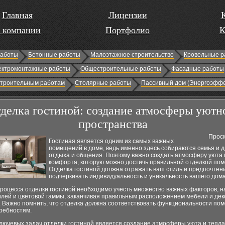
Главная
Лицензии
 компании
Портфолио
К
работы
Бетонные работы
Малоэтажное строительство
Кровельные р
ектромонтажные работы
Общестроительные работы
Фасадные работы
строительным работам
Столярные работы
Пассивный дом (Энергоэффе
делка гостиной: создание атмосферы уютн
пространства
Просм
Гостиная является одним из самых важных
помещений в доме, ведь именно здесь собираются семья и д
отдыха и общения. Поэтому важно создать атмосферу уюта 
комфорта, которую можно достичь правильной отделкой по
Отделка гостиной должна отражать ваш стиль и предпочтени
подчеркивать индивидуальность и уникальность вашего дома
роцесса отделки гостиной необходимо учесть множество важных факторов, н
илей и цветовой гаммы, заканчивая правильным расположением мебели и де
. Важно помнить, что отделка должна соответствовать функциональности по
ребностям.
лючевых задач отделки гостиной является создание атмосферы уюта и тепла.