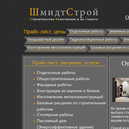
О
Прайс-лист, цены
Отделочные работы
Земляные 
Ландшафтный дизайн
Гидроизоляционные работы
Эл
Изготовление металлоконструкций
Базовые расценки по 
Прайс-лист, расценки, услуги
От
Отделочные работы
Общестроительные работы
Фасадные работы
Конструкции из кирпича и блоков
Изготовление металлоконструкций
Базовые расценки по строительным
Во время п
работам
выбора ст
Столярные работы
элементов
Пассивный дом
вашим пот
(Энергоэффективное здание)
Одной из к