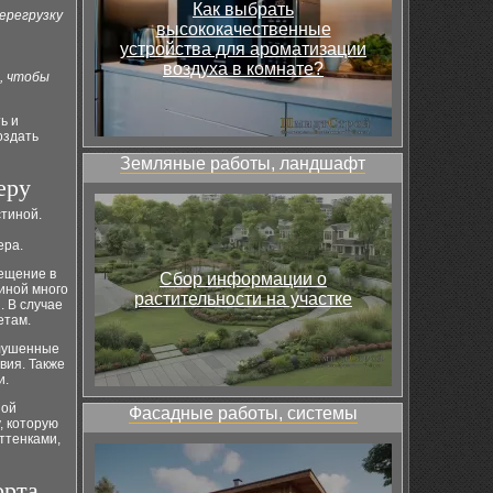
Как выбрать
ерегрузку
высококачественные
устройства для ароматизации
воздуха в комнате?
, чтобы
ь и
оздать
Земляные работы, ландшафт
еру
стиной.
ера.
вещение в
Сбор информации о
тиной много
растительности на участке
. В случае
етам.
глушенные
вия. Также
и.
ной
Фасадные работы, системы
, которую
ттенками,
орта