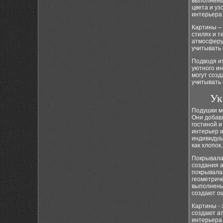
выполнены 
цвета и уз
интерьера 
Картины – 
стилях и т
атмосферу 
учитывать 
Подводя ит
уютного ин
могут созд
учитывать 
Ук
Подушки мо
Они добав
гостиной 
интерьер и
индивидуа
как хлопок
Покрывала 
создания а
покрывала 
геометрич
выполнены 
создают о
Картины -
создают а
интерьера