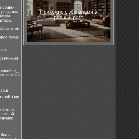
е обивки
Прихожие с зеркалами в
м рисунком
обивки
полный рост
 шторы.
ообразными
овую гамму
быть
–
 объемными
нешний вид,
 и легкой в
.
ины
тиной. Они
лнены из
гостиной
подушек
т быть