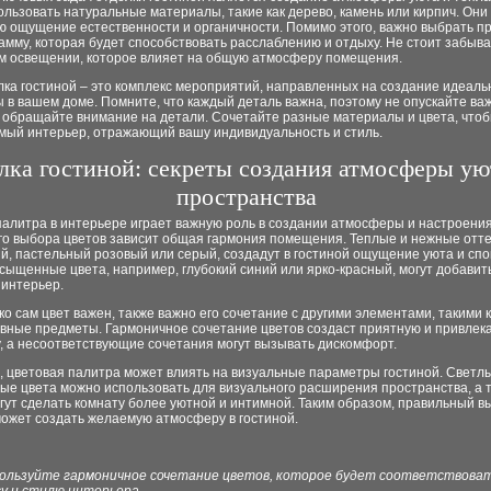
льзовать натуральные материалы, такие как дерево, камень или кирпич. Он
 ощущение естественности и органичности. Помимо этого, важно выбрать п
амму, которая будет способствовать расслаблению и отдыху. Не стоит забыва
м освещении, которое влияет на общую атмосферу помещения.
лка гостиной – это комплекс мероприятий, направленных на создание идеаль
 в вашем доме. Помните, что каждый деталь важна, поэтому не опускайте ва
 обращайте внимание на детали. Сочетайте разные материалы и цвета, чтоб
мый интерьер, отражающий вашу индивидуальность и стиль.
лка гостиной: секреты создания атмосферы ую
пространства
алитра в интерьере играет важную роль в создании атмосферы и настроения
го выбора цветов зависит общая гармония помещения. Теплые и нежные отте
й, пастельный розовый или серый, создадут в гостиной ощущение уюта и спо
сыщенные цвета, например, глубокий синий или ярко-красный, могут добавить
 интерьер.
ко сам цвет важен, также важно его сочетание с другими элементами, такими 
ивные предметы. Гармоничное сочетание цветов создаст приятную и привлек
, а несоответствующие сочетания могут вызывать дискомфорт.
, цветовая палитра может влиять на визуальные параметры гостиной. Светл
ные цвета можно использовать для визуального расширения пространства, а
гут сделать комнату более уютной и интимной. Таким образом, правильный в
может создать желаемую атмосферу в гостиной.
ользуйте гармоничное сочетание цветов, которое будет соответствова