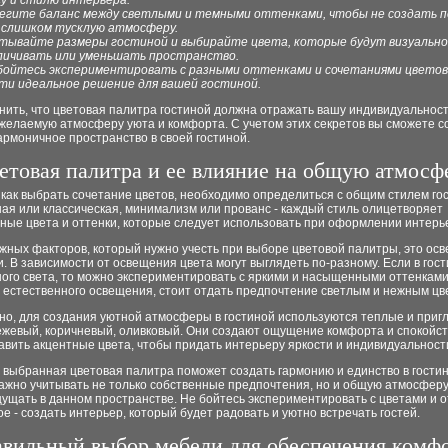
су и стилю интерьера.
егите баланс между светлыми и темными оттенками, чтобы не создать п
 слишком тусклую атмосферу.
тывайте размеры гостиной и выбирайте цвета, которые будут визуально
личивать или уменьшать пространство.
бойтесь экспериментировать с разными оттенками и сочетаниями цветов
ти идеальное решение для вашей гостиной.
ить, что цветовая палитра гостиной должна отражать вашу индивидуальност
желаемую атмосферу уюта и комфорта. С учетом этих секретов вы сможете с
армоничное пространство в своей гостиной.
етовая палитра и ее влияние на общую атмосф
как выбрать сочетание цветов, необходимо определиться с общим стилем го
ая или классическая, минимализм или прованс - каждый стиль олицетворяет
ные цвета и оттенки, которые следует использовать при оформлении интерь
жных факторов, который нужно учесть при выборе цветовой палитры, это ос
 В зависимости от освещения цвета могут выглядеть по-разному. Если в гос
ого света, то можно экспериментировать с яркими и насыщенными оттенками
 естественного освещения, стоит отдать предпочтение светлым и нежным цв
но, для создания уютной атмосферы в гостиной используются теплые и при
ежевый, коричневый, оливковый. Они создают ощущение комфорта и спокойст
вить акцентные цвета, чтобы придать интерьеру яркости и индивидуальност
 выбранная цветовая палитра поможет создать гармонию и единство в гости
ажно учитывать не только собственные предпочтения, но и общую атмосферу
ущать в данном пространстве. Не бойтесь экспериментировать с цветами и о
ое - создать интерьер, который будет радовать и уютно встречать гостей.
вильный выбор мебели для обеспечения комф