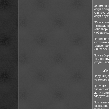
Одним из п
могут прид
или тексту
могут служ
Обои – эт
– с различ
неповтори
и общую к
Панельная 
изготовлен
горизонта
и интерес
При выборе
но и его ф
уходе. Так
Ук
Подушки, п
не только 
Подушки – 
разных ма
уют и приг
следует уч
Покрывала
изысканнос