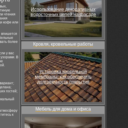
вых,
Использование декоративных
стиную
водосточных цепей на фасаде
ли чтения
дания
ки кофе или
о впишется
ебельные
вать более
Кровля, кровельные работы
ли у вас
 узорами. В
не
ой.
Установка кровельной
мембраны: как обеспечить
долговечность покрытия
вариант;
делана;
их гостей;
икальный
Мебель для дома и офиса
 атмосферу
титесь к