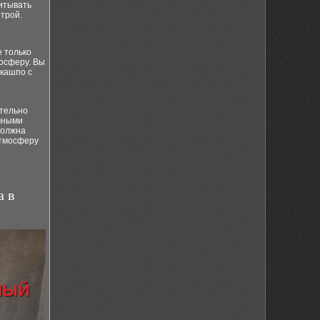
итывать
трой.
е только
мосферу. Вы
 кашпо с
ительно
ичными
должна
атмосферу
а в