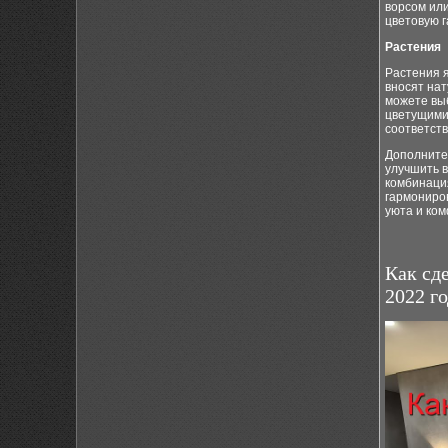
ворсом ил
цветовую г
Растения
Растения я
вносят нат
можете выб
цветущими 
соответст
Дополнител
улучшить 
комбинация
гармониро
уюта и ко
Как сд
2022 го