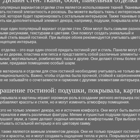
опулярных вариантов отделки стен является использование тканей. Тканевы
ать гостиной элегантность и роскошь. Вы можете выбрать ткань с интересны
рой, которая будет гармонировать с остальным интерьером. Также тканевые 
ить как дополнительный элемент декора, например, подушки, покрывала или
о еще один популярный вариант отделки стен. Обои могут быть самыми разн
ными рисунками, текстурами и цветами. Они помогут создать уникальный и
мый стиль вашей гостиной. При выборе обоев рекомендуется учитывать цвет
онцепцию интерьера.
отделка – это еще один способ придать гостиной уют и стиль. Панели могут 
ы из дерева, пластика или гипса и представлять собой различные элементы 
льные, вертикальные, ромбические, пазы и другие. Они делают стены более
ными, придавая помещению особый шарм.
 материала и отделки для стен гостиной необходимо учитывать не только в
ункциональность. Важно, чтобы отделка была прочной, стойкой к загрязнениям
же не забывайте о сочетаемости и гармонии с другими элементами интерьера
рашение гостиной: подушки, покрывала, карт
окрывала и картины играют огромную роль в создании уютного интерьера гос
добавляют красоты и стиля, но и могут изменить атмосферу помещения.
это не только элемент декора, но и источник комфорта. Они могут быть выпо
териалов и иметь различные фактуры. Мягкие и пушистые подушки придают 
лушают звуки, а также делают сиденья мягкими и комфортными. При выборе 
итывать остальной интерьер и его цветовую гамму.
 также являются важным элементом декора. Они не только придают гостиной
ти и красоты, но и могут создавать ощущение тепла и уюта. Покрывала могу