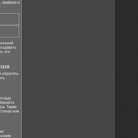
, графика и
очтений
создавать
х, кто
ния
о обратить
ать
только
ыбирайте
ра. Также
стенах или
ают
ысоким