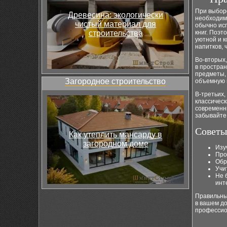
При выборе
Древесина: экологически
необходим
чистый материал для
обычно исп
строительства
книг. Поэт
уютной и к
напитков, 
Во-вторых,
в простра
предметы,
Загородное строительство
объемную м
В-третьих,
классическ
современн
забывайте 
Советы
Как утеплить мансарду в
загородном доме
Изу
Про
Обр
Учи
Не 
инт
Правильны
в вашем до
профессио