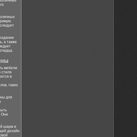
различные
го
азличных
оримую
 следует
создании
, а также
ледует
мочадца.
ины
ть мебели.
 стиля
аются в
лов, таких
аны для
р
быть
. Они
ый шарм и
бщий дизайн
овой