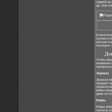
гаммой гос
др. Они по
В конечном
хозяев и о
уютную и к
посещает э
До
Чтобы при
внимание н
прекрасны
Зеркала
Зеркала яв
придают пр
зеркала ра
важно прав
даже на по
Ковры
Ковры игра
теплоту, н