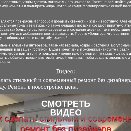
и шерстяные, чтобы достичь максимального комфорта. Также не забывайте уч
амму комнаты и подбирать ковры, которые будут гармонировать с общей пали
вляются прекрасным способом добавить свежести и жизни в гостиную. Они н
уральные тона и текстуры, но также очищают воздух и создают приятную ат
рать как большие растения-деревья для создания акцента, так и небольшие
цветами для добавления цвета и свежести. Просто убедитесь, что растения
вуют общему стилю и масштабу гостиной.
ьные элементы интерьера, такие как зеркала, ковры и растения, могут знач
внешний вид вашей гостиной. Будьте креативны и экспериментируйте с разл
ми, чтобы найти то, что подходит именно вам. Помните, что каждый деталь 
вать с общим стилем и цветовой гаммой комнаты, чтобы создать идеальную 
мфорта.
Видео:
елать стильный и современный ремонт без дизайнер
ду. Ремонт в новостройке цена.
СМОТРЕТЬ
ВИДЕО