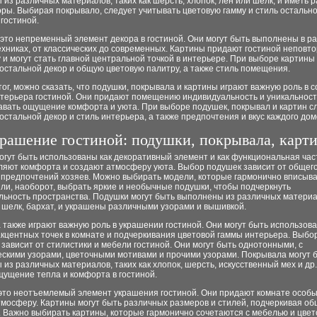
из различных материалов, таких как шерсть, хлопок, лен или шелк, и иметь 
оры. Выбирая покрывало, следует учитывать цветовую гамму и стиль остально
гостиной.
это непременный элемент декора в гостиной. Они могут быть выполнены в р
ехниках, от классических до современных. Картины придают гостиной неповт
и могут стать главной центральной точкой в интерьере. При выборе картины
остальной декор и общую цветовую палитру, а также стиль помещения.
ог, можно сказать, что подушки, покрывала и картины играют важную роль в 
терьера гостиной. Они придают помещению индивидуальность и уникальность
авать ощущение комфорта и уюта. При выборе подушек, покрывал и картин с
остальной декор и стиль интерьера, а также предпочтения и вкус каждого до
рашение гостиной: подушки, покрывала, карт
гут быть использованы как декоративный элемент и как функциональная час
ляют комфорта и создают атмосферу уюта. Выбор подушек зависит от общего
и предпочтений хозяев. Можно выбирать модели, которые гармонично вписыв
ли, наоборот, выбрать яркие и необычные подушки, чтобы подчеркнуть
льность пространства. Подушки могут быть выполнены из различных материа
, шелк, бархат, и украшены различными узорами и вышивкой.
также играют важную роль в украшении гостиной. Они могут быть использов
кцентных точек в комнате и подчеркивания цветовой гаммы интерьера. Выбо
зависит от стилистики и мебели гостиной. Они могут быть однотонными, с
ескими узорами, цветочными мотивами и прочими узорами. Покрывала могут 
из различных материалов, таких как хлопок, шерсть, искусственный мех и др
щущение тепла и комфорта в гостиной.
 это неотъемлемый элемент украшения гостиной. Они придают комнате особ
тмосферу. Картины могут быть различных размеров и стилей, подчеркивая о
. Важно выбирать картины, которые гармонично сочетаются с мебелью и цвет