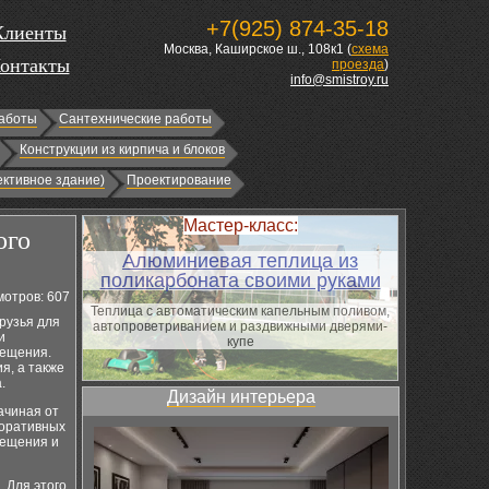
+7(925) 874-35-18
Клиенты
Москва, Каширское ш., 108к1 (
схема
онтакты
проезда
)
info@smistroy.ru
аботы
Сантехнические работы
Конструкции из кирпича и блоков
ктивное здание)
Проектирование
Мастер-класс:
ого
Алюминиевая теплица из
поликарбоната своими руками
отров: 607
Теплица с автоматическим капельным поливом,
рузья для
автопроветриванием и раздвижными дверями-
и
купе
мещения.
я, а также
.
Дизайн интерьера
ачиная от
коративных
мещения и
 Для этого