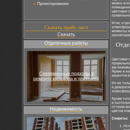
Проектирование
можно испо
помещению
цветовую г
правильно
Итак, отде
Скачать прайс лист
атмосферы
моменты и
Скачать
неповтори
Отделочные работы
Отде
Цветовая п
правильно
как бежевы
Яркие и на
Современные подходы к
акцентов в
ремонту коридора и прихожей
Но не толь
и декорат
атмосферу
Кроме того
и пастель
оттенки мо
Недвижимость
цветов по
Секреты:
Исп