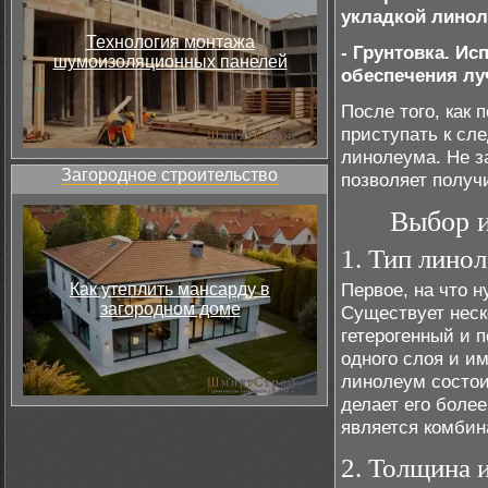
укладкой линол
Технология монтажа
- Грунтовка. Ис
шумоизоляционных панелей
обеспечения лу
После того, как 
приступать к сл
линолеума. Не з
Загородное строительство
позволяет получ
Выбор и
1. Тип лино
Первое, на что 
Как утеплить мансарду в
загородном доме
Существует неск
гетерогенный и 
одного слоя и и
линолеум состои
делает его боле
является комбина
2. Толщина 