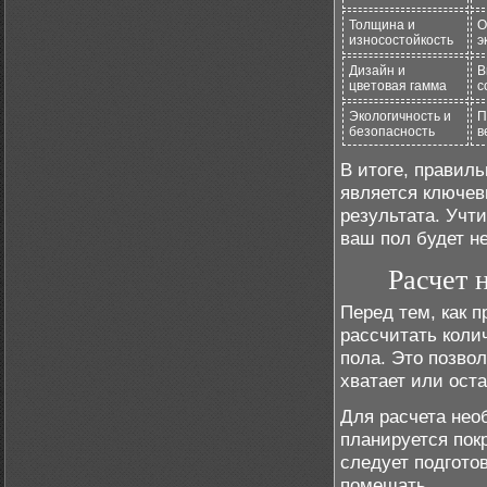
Толщина и
О
износостойкость
э
Дизайн и
В
цветовая гамма
с
Экологичность и
П
безопасность
в
В итоге, правил
является ключев
результата. Учти
ваш пол будет н
Расчет 
Перед тем, как 
рассчитать коли
пола. Это позво
хватает или ост
Для расчета нео
планируется по
следует подгото
помешать.