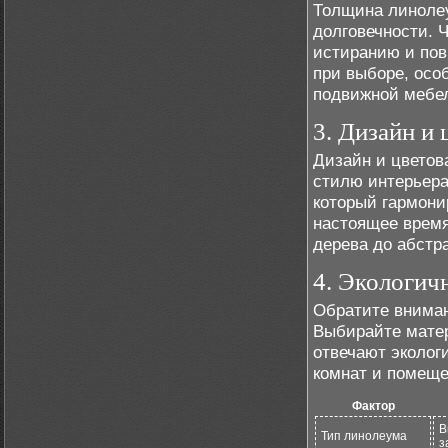
Толщина линолеу
долговечности. 
истиранию и пов
при выборе, осо
подвижной мебе
3. Дизайн и 
Дизайн и цветов
стилю интерьера
который гармони
настоящее время
дерева до абстр
4. Экологич
Обратите вниман
Выбирайте матер
отвечают эколог
комнат и помещ
Фактор
В
Тип линолеума
з