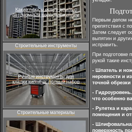
Подгот
Какие плюсы есть у домов с
автономным водоснабжением
Первым делом не
препятствия с п
Затем следует о
выпятин и други
исправить.
Строительные инструменты
При подготовке 
рукой такие инст
- Шпатель и но
неровности и и
Ручные инструменты для
кладки кирпича: полный набор
точной обрезки
- Гидроуровень
что особенно в
- Рулетка и ка
Строительные материалы
помещения и от
- Шлифовальна
поверхность по