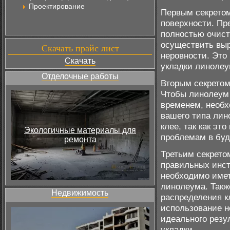
Проектирование
Первым секретом
поверхности. Пр
полностью очист
осуществить выр
Скачать прайс лист
неровности. Это
Скачать
укладки линолеу
Отделочные работы
Вторым секретом
Чтобы линолеум 
временем, необ
вашего типа лин
клее, так как эт
Экологичные материалы для
проблемам в бу
ремонта
Третьим секрето
правильных инст
необходимо имет
линолеума. Такж
Недвижимость
распределения к
использование н
идеального резу
укладки.