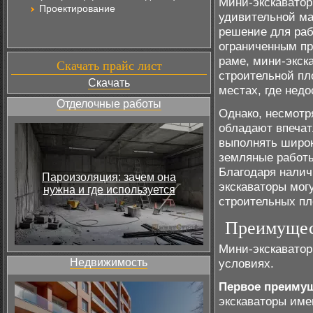
Мини-экскавато
Проектирование
удивительной ма
решение для раб
ограниченным пр
раме, мини-экск
Скачать прайс лист
строительной пл
Скачать
местах, где нед
Отделочные работы
Однако, несмотр
обладают впеча
выполнять широк
земляные работы,
Благодаря налич
Пароизоляция: зачем она
экскаваторы мог
нужна и где используется
строительных пл
Преимущес
Мини-экскаватор
Недвижимость
условиях.
Первое преиму
экскаваторы име