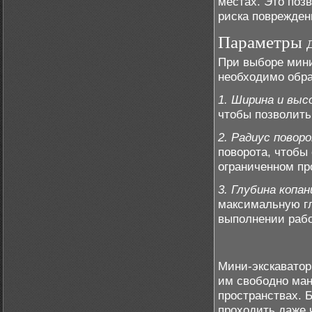
местах. Это поз
риска поврежден
Параметры д
При выборе мини
необходимо обр
1. Ширина и вы
чтобы позволить
2. Радиус повор
поворота, чтобы
ограниченном пр
3. Глубина копан
максимальную гл
выполнении рабо
Мини-экскаватор
им свободно ман
пространствах. 
проходить даже 