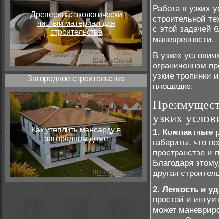
Работа в узких 
Древесина: экологически
строительной те
чистый материал для
с этой задачей 
строительства
маневренности.
В узких условия
ограниченном пр
узкие тропинки 
Загородное строительство
площадке.
Преимуществ
узких услов
Как утеплить мансарду в
1. Компактные 
загородном доме
габариты, что п
пространстве и 
Благодаря этому
другая строител
2. Легкость и у
простой и интуи
может маневриро