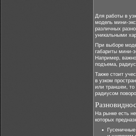
Для работы в уз
модель мини-экс
различных разно
уникальными хар
При выборе моде
габариты мини-эк
Например, важно
подъема, радиус
Также стоит уче
в узком простра
или траншеи, то
радиусом поворо
Разновиднос
На рынке есть н
которых предназ
Гусеничные