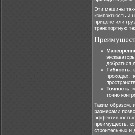
Эти машины такж
компактность и 
прицепе или гру
транспортную те
Преимущест
Маневренн
экскаваторы
добраться 
Гибкость
: 
проходах, п
пространст
Точность
: 
точно конт
Таким образом, 
размерами позво
эффективностью
преимуществ, к
строительных и 