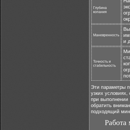
На
эк
Глубина
копания
ог
ок
Вы
им
Маневренность
и 
Ми
ст
Точность и
ко
стабильность
ог
по
Эти параметры п
узких условиях,
при выполнении 
обратить вниман
подходящий мини
Работа 