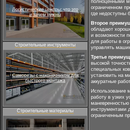
полноценными мо
ограниченном пр
Логистические центры: что это
где недоступны 
и зачем нужны
Второе преиму
обладают хороше
и возможности п
для работы в ог
Строительные инструменты
управлять маши
Третье преимущ
высокой точност
специальных ков
установить на м
Саморезы с наконечником для
быстрого монтажа
аккуратные рабо
Использование м
работу в узких 
маневренностью 
инструментами д
Строительные материалы
ограниченным пр