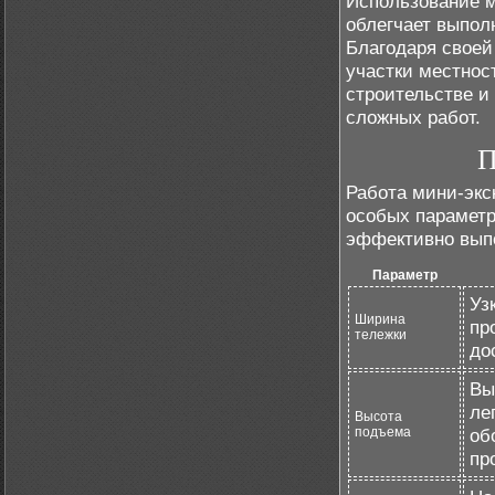
Использование м
облегчает выпол
Благодаря своей
участки местно
строительстве и
сложных работ.
П
Работа мини-экс
особых параметр
эффективно выпо
Параметр
Уз
Ширина
пр
тележки
до
Вы
ле
Высота
подъема
об
пр