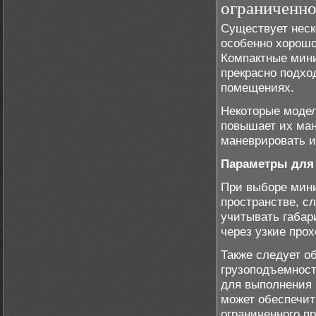
ограниченно
Существует неск
особенно хорошо
Компактные мин
прекрасно подхо
помещениях.
Некоторые модел
повышает их ман
маневрировать и
Параметры для 
При выборе мини
пространстве, с
учитывать габар
через узкие прох
Также следует о
грузоподъемност
для выполнения 
может обеспечит
ограниченного п