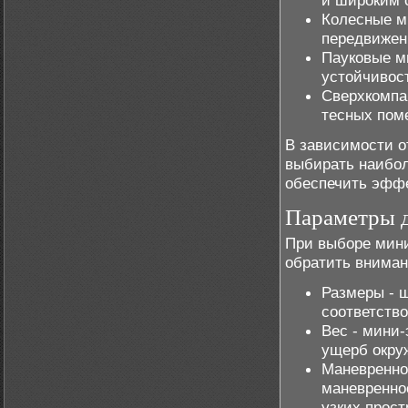
и широким 
Колесные м
передвижен
Пауковые м
устойчивос
Сверхкомпа
тесных пом
В зависимости о
выбирать наибол
обеспечить эффе
Параметры д
При выборе мини
обратить внима
Размеры - 
соответство
Вес - мини-
ущерб окру
Маневренно
маневренно
узких прост