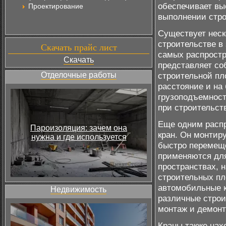
обеспечивает вы
Проектирование
выполнении стро
Существует неск
строительстве в
Скачать прайс лист
самых распростр
Скачать
представляет со
Отделочные работы
строительной пл
расстояние и на
грузоподъемност
при строительст
Еще одним расп
Пароизоляция: зачем она
кран. Он монтир
нужна и где используется
быстро перемеще
применяются для
пространствах, 
строительных пл
автомобильные 
Недвижимость
различные строи
монтаж и демонт
Краны также нах