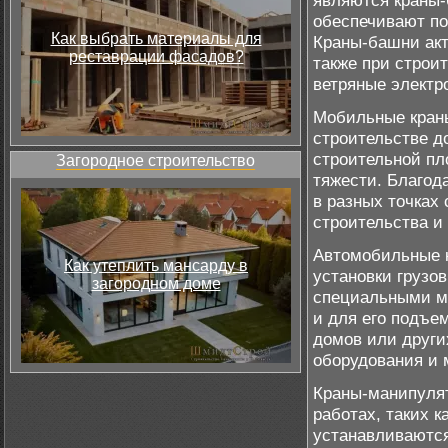
являются краны-
обеспечивают по
Как выбрать материалы для
Краны-башни акт
реставрации фасадов?
также при строи
ветряные электр
Мобильные краны
строительстве д
строительной пл
Загородное строительство
тяжести. Благод
в разных точках 
строительства и
Автомобильные к
Как утеплить мансарду в
установки грузо
загородном доме
специальными ме
и для его подъе
домов или других
оборудования и 
Краны-манипуля
работах, таких к
устанавливаются