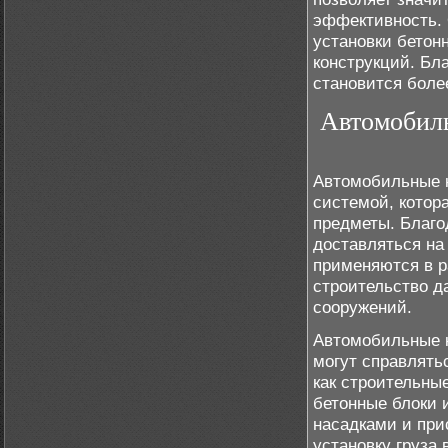
эффективность. 
установки бетон
конструкций. Бла
становится боле
Автомобиль
Автомобильные 
системой, котор
предметы. Благо
доставляться на
применяются в р
строительство д
сооружений.
Автомобильные 
могут справлятьс
как строительны
бетонные блоки 
насадками и пр
установку груза