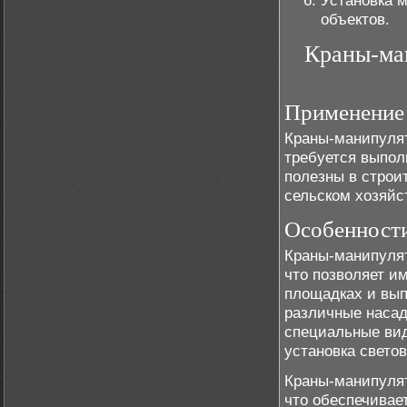
Установка м
объектов.
Краны-ма
Применение
Краны-манипулят
требуется выпол
полезны в строи
сельском хозяйс
Особенност
Краны-манипулят
что позволяет и
площадках и вып
различные насад
специальные виды
установка светов
Краны-манипуля
что обеспечивает