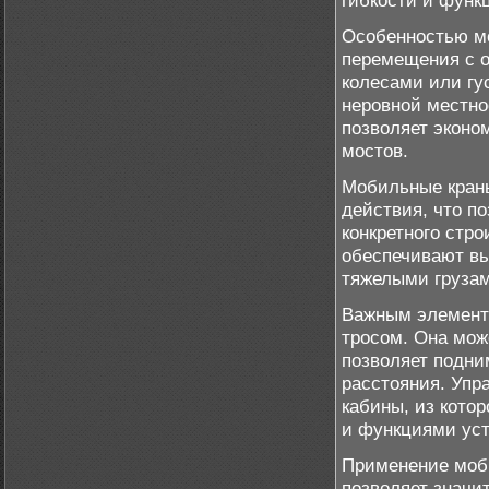
гибкости и функ
Особенностью мо
перемещения с о
колесами или гу
неровной местно
позволяет эконо
мостов.
Мобильные краны
действия, что п
конкретного стро
обеспечивают вы
тяжелыми грузам
Важным элементо
тросом. Она мож
позволяет подни
расстояния. Упр
кабины, из кото
и функциями уст
Применение моби
позволяет значи