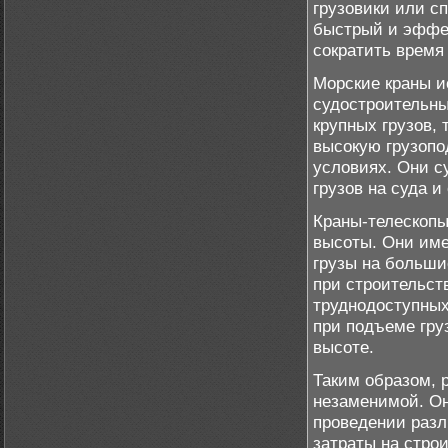
грузовики или с
быстрый и эффек
сократить время
Морские краны и
судостроительн
крупных грузов,
высокую грузопо
условиях. Они с
грузов на суда 
Краны-телескопы
высоты. Они име
грузы на больши
при строительст
труднодоступных
при подъеме гру
высоте.
Таким образом, 
незаменимой. Он
проведении разл
затраты на строи