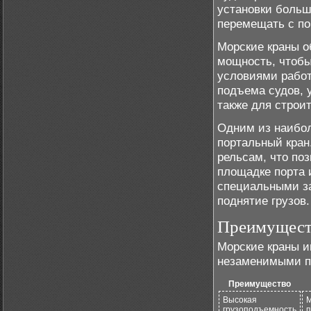
установки больш
перемещать с по
Морские краны 
мощность, чтобы
условиями работ
подъема судов, у
также для строи
Одним из наибол
портальный кран
рельсам, что по
площадке порта 
специальными за
поднятие грузов.
Преимущест
Морские краны и
незаменимыми пр
Преимущество
Высокая
М
грузоподъемность
п