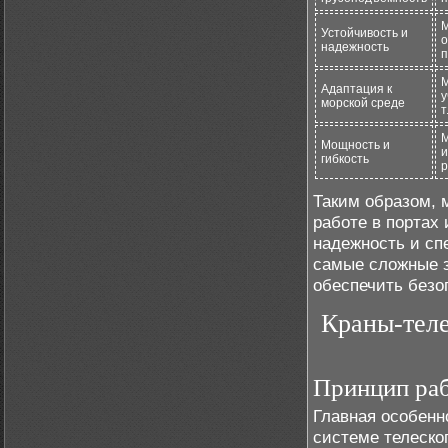
М
Устойчивость и
о
надежность
п
М
Адаптация к
у
морской среде
т
М
Мощность и
и
гибкость
р
Таким образом, 
работе в портах
надежность и сп
самые сложные з
обеспечить безо
Краны-теле
Принцип раб
Главная особенн
системе телеско