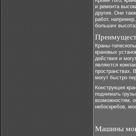
Кроме того, кра
и ремонта высок
другие. Они так
работ, например
больших высота
Преимуществ
Краны-телескоп
крановых устано
действия и могу
являются компак
пространствах. 
могут быстро пе
Конструкция кра
поднимать грузы
возможностям, о
небоскребов, мо
Машины мон