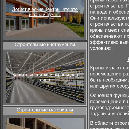
строительстве. 
Логистические центры: что это
на воде и обесп
и зачем нужны
Они используются
строительства п
краны имеют спе
обеспечивают их
эффективно выпо
Строительные инструменты
условиях.
Краны играют ва
перемещение раз
Защитные щитки и экраны для
быть необходимы
лица
или других соор
Основная функци
перемещении в н
грузоподъемност
Строительные материалы
задачи и услови
В области строи