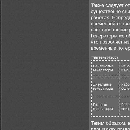
Также следует о
существенно сни
работах. Непред
временной остан
восстановление 
Генераторы же о
что позволяет и
временные потер
Тип генератора
Бензиновые
Рабо
генераторы
и мо
Дизельные
Рабо
генераторы
боле
Газовые
Рабо
генераторы
сжиж
Таким образом, 
площадках позво