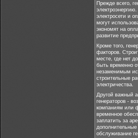
Прежде всего, г
электроэнергию.
электросети и о
могут использов
экономят на опл
развитие предпр
Кроме того, ген
факторов. Строи
месте, где нет д
быть временно о
незаменимым ист
строительные ра
электричества.
Другой важный а
генераторов - в
компаниям или 
временное обесп
заплатить за ар
дополнительные 
обслуживание ге