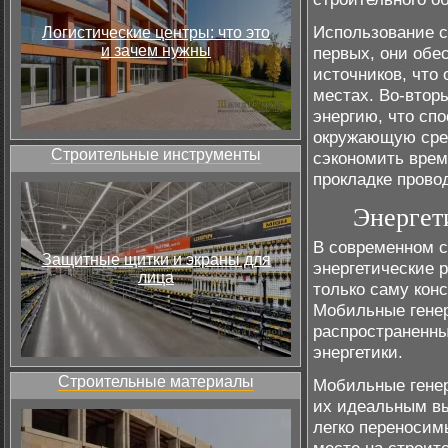
Использование с
Логистические центры: что это
и зачем нужны
первых, они обе
источников, что
местах. Во-втор
энергию, что сп
окружающую сред
Строительные инструменты
сэкономить врем
прокладке прово
Энергет
В современном с
Защитные щитки и экраны для
энергетические 
лица
только саму кон
Мобильные гене
распространенн
энергетики.
Строительные материалы
Мобильные гене
их идеальным вы
легко переносим