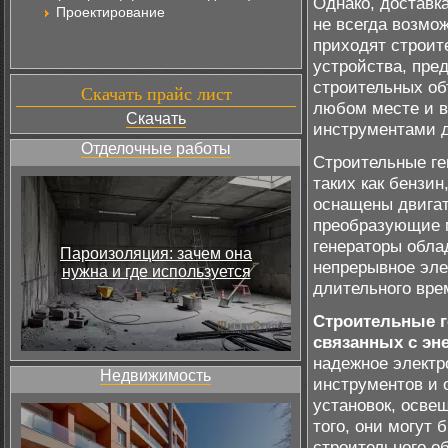
Однако, доставк
Проектирование
не всегда возмо
приходят строит
устройства, пре
строительных об
Скачать прайс лист
любом месте и в
Скачать
инструментами д
Отделочные работы
Строительные ге
таких как бензин
оснащены двигат
преобразующие м
генераторы обла
Пароизоляция: зачем она
непрерывное эле
нужна и где используется
длительного вре
Строительные г
связанных с эне
надежное электр
Недвижимость
инструментов и 
установок, осве
того, они могут
строительного о