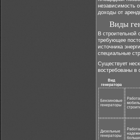
независимость о
доходы от аренд
Виды ген
В строительной 
требующее посто
источника энерг
специальные стр
Существует неск
востребованы в 
Вид
генератора
Работа
Бензиновые
мобиль
генераторы
строит
Работа
Дизельные
надежн
генераторы
больши