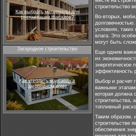
месте на строит
строительство в
Как выбрать материалы для
Во-вторых, моби
реставрации фасадов?
долговечностью.
условиях, таких 
влага. Это особ
могут быть сло
Загородное строительство
Еще одним важн
их экономичност
энергетическое 
эффективность р
Как утеплить мансарду в
Выбор и расчет 
загородном доме
важными этапами
которая должна 
строительства, а
топливный расхо
Таким образом, 
строительстве 
обеспечения эне
решения для стр